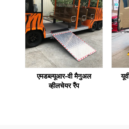
एमडब्ल्यूआर-वी मैनुअल
यू
व्हीलचेयर रैंप