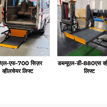
वीएल-एफ-700 सिज़र
डब्ल्यूएल-डी-880एस व्
व्हीलचेयर लिफ्ट
लिफ्ट