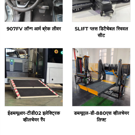
907FV लॉन्ग आर्म ब्रेक लीवर
SLIFT प्लस डिटैचेबल स्विवल
सीट
ईडब्ल्यूआर-टीडी02 इलेक्ट्रिक
डब्ल्यूएल-डी-880एस व्हीलचेयर
व्हीलचेयर रैंप
लिफ्ट