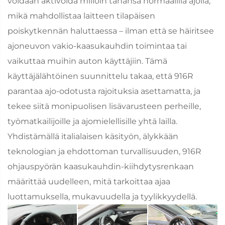
voidaan aktivoida milloin tahansa normaalilla ajolla,
mikä mahdollistaa laitteen tilapäisen
poiskytkennän haluttaessa – ilman että se häiritsee
ajoneuvon vakio-kaasukauhdin toimintaa tai
vaikuttaa muihin auton käyttäjiin. Tämä
käyttäjälähtöinen suunnittelu takaa, että 916R
parantaa ajo-odotusta rajoituksia asettamatta, ja
tekee siitä monipuolisen lisävarusteen perheille,
työmatkailijoille ja ajomielellisille yhtä lailla.
Yhdistämällä italialaisen käsityön, älykkään
teknologian ja ehdottoman turvallisuuden, 916R
ohjauspyörän kaasukauhdin-kiihdytysrenkaan
määrittää uudelleen, mitä tarkoittaa ajaa
luottamuksella, mukavuudella ja tyylikkyydellä.