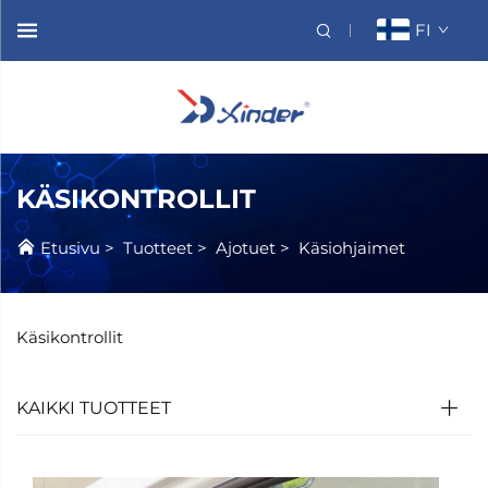
FI
KÄSIKONTROLLIT
Etusivu
>
Tuotteet
>
Ajotuet
>
Käsiohjaimet
Käsikontrollit
KAIKKI TUOTTEET