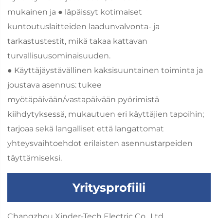
mukainen ja ● läpäissyt kotimaiset
kuntoutuslaitteiden laadunvalvonta- ja
tarkastustestit, mikä takaa kattavan
turvallisuusominaisuuden.
● Käyttäjäystävällinen kaksisuuntainen toiminta ja
joustava asennus: tukee
myötäpäivään/vastapäivään pyörimistä
kiihdytyksessä, mukautuen eri käyttäjien tapoihin;
tarjoaa sekä langalliset että langattomat
yhteysvaihtoehdot erilaisten asennustarpeiden
täyttämiseksi.
Yritysprofiili
Changzhou Xinder-Tech Electric Co., Ltd.