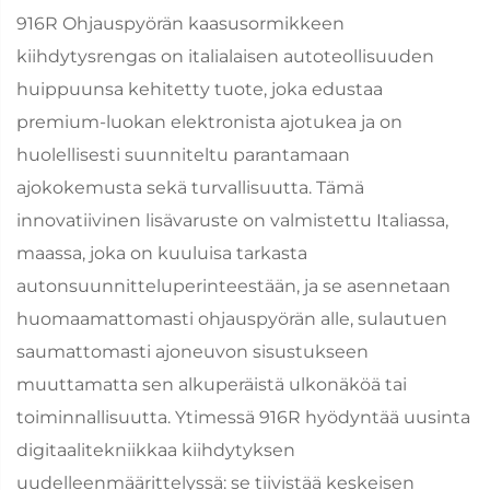
916R Ohjauspyörän kaasusormikkeen
kiihdytysrengas on italialaisen autoteollisuuden
huippuunsa kehitetty tuote, joka edustaa
premium-luokan elektronista ajotukea ja on
huolellisesti suunniteltu parantamaan
ajokokemusta sekä turvallisuutta. Tämä
innovatiivinen lisävaruste on valmistettu Italiassa,
maassa, joka on kuuluisa tarkasta
autonsuunnitteluperinteestään, ja se asennetaan
huomaamattomasti ohjauspyörän alle, sulautuen
saumattomasti ajoneuvon sisustukseen
muuttamatta sen alkuperäistä ulkonäköä tai
toiminnallisuutta. Ytimessä 916R hyödyntää uusinta
digitaalitekniikkaa kiihdytyksen
uudelleenmäärittelyssä: se tiivistää keskeisen