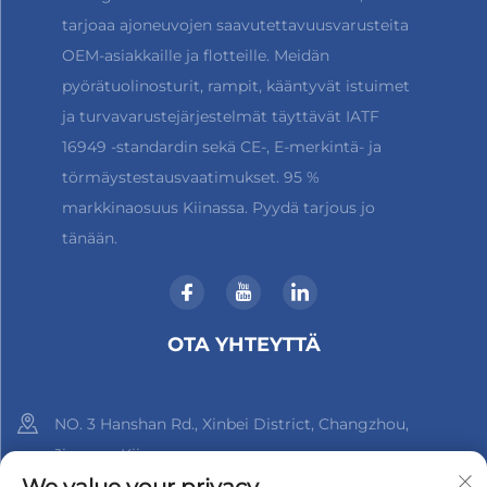
tarjoaa ajoneuvojen saavutettavuusvarusteita
OEM-asiakkaille ja flotteille. Meidän
pyörätuolinosturit, rampit, kääntyvät istuimet
ja turvavarustejärjestelmät täyttävät IATF
16949 -standardin sekä CE-, E-merkintä- ja
törmäystestausvaatimukset. 95 %
markkinaosuus Kiinassa. Pyydä tarjous jo
tänään.
OTA YHTEYTTÄ
NO. 3 Hanshan Rd., Xinbei District, Changzhou,
Jiangsu, Kiina