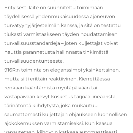
Erityisesti laite on suunniteltu toimimaan
täydellisessä yhdenmukaisuudessa ajoneuvon
turvatyynyjärjestelmän kanssa, ja sitä on testattu
tiukasti varmistaakseen täyden noudattamisen
turvallisuusstandardeja – joten kuljettajat voivat
nauttia parannetusta hallinnasta tinkimättä
turvallisuudentunteesta.
916R:n toiminta on eleganssimpi yksinkertainen,
mutta silti erittäin reaktiivinen. Kierrettäessä
renkaan kääntämistä myötäpäivään tai
vastapäivään kevyt kosketus tarjoaa lineaarista,
tärinätöntä kiihdytystä, joka mukautuu
saumattomasti kuljettajan ohjaukseen luonnollisen
ajokokemuksen varmistamiseksi. Kun kaasua
vapautetaan, kiihdytin katkeaa automaattisesti,