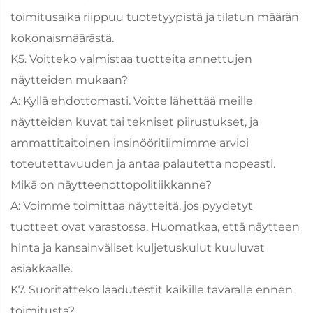
toimitusaika riippuu tuotetyypistä ja tilatun määrän
kokonaismäärästä.
K5. Voitteko valmistaa tuotteita annettujen
näytteiden mukaan?
A: Kyllä ehdottomasti. Voitte lähettää meille
näytteiden kuvat tai tekniset piirustukset, ja
ammattitaitoinen insinööritiimimme arvioi
toteutettavuuden ja antaa palautetta nopeasti.
Mikä on näytteenottopolitiikkanne?
A: Voimme toimittaa näytteitä, jos pyydetyt
tuotteet ovat varastossa. Huomatkaa, että näytteen
hinta ja kansainväliset kuljetuskulut kuuluvat
asiakkaalle.
K7. Suoritatteko laadutestit kaikille tavaralle ennen
toimitusta?