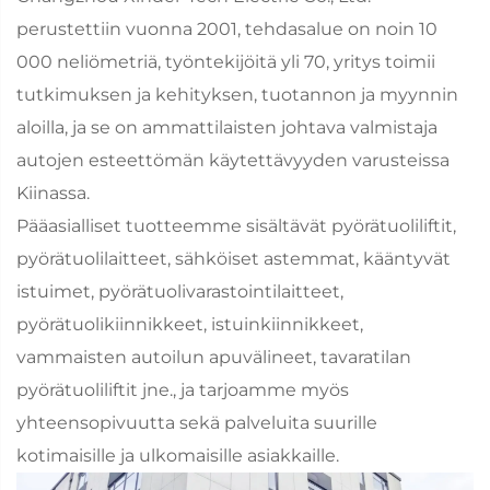
perustettiin vuonna 2001, tehdasalue on noin 10
000 neliömetriä, työntekijöitä yli 70, yritys toimii
tutkimuksen ja kehityksen, tuotannon ja myynnin
aloilla, ja se on ammattilaisten johtava valmistaja
autojen esteettömän käytettävyyden varusteissa
Kiinassa.
Pääasialliset tuotteemme sisältävät pyörätuoliliftit,
pyörätuolilaitteet, sähköiset astemmat, kääntyvät
istuimet, pyörätuolivarastointilaitteet,
pyörätuolikiinnikkeet, istuinkiinnikkeet,
vammaisten autoilun apuvälineet, tavaratilan
pyörätuoliliftit jne., ja tarjoamme myös
yhteensopivuutta sekä palveluita suurille
kotimaisille ja ulkomaisille asiakkaille.