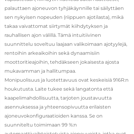
palauttaen ajoneuvon tyhjäkäynnille tai säilyttäen
sen nykyisen nopeuden (riippuen ajotilasta), mikä
takaa vaivattomat siirtymät kiihdytyksen ja
rauhallisen ajon välillä. Tämä intuitiivinen
suunnittelu soveltuu laajaan valikoimaan ajotyylejä,
rentoihin arkeaikoihin sekä dynaamisiin
moottoritieajoihin, tehdäkseen jokaisesta ajosta
mukavamman ja hallitumpaa.
Monipuolisuus ja luotettavuus ovat keskeisiä 916R:n
houkutusta. Laite tukee sekä langatonta että
kaapelimahdollisuutta, tarjoten joustavuutta
asennuksessa ja yhteensopivuutta erilaisten
ajoneuvokonfiguraatioiden kanssa. Se on
suunniteltu toimimaan 99 %:n
automaattivaihteistetuista ajoneuvoista, jotka ovat