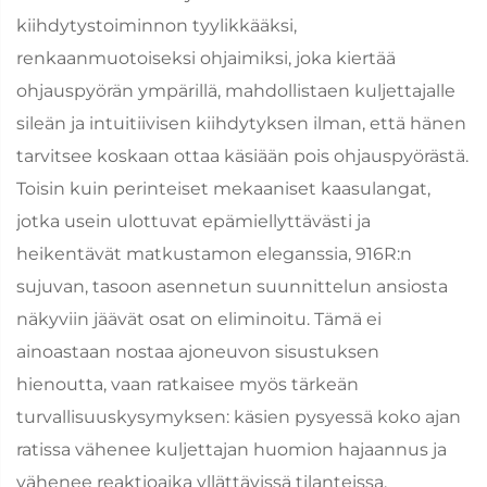
kiihdytystoiminnon tyylikkääksi,
renkaanmuotoiseksi ohjaimiksi, joka kiertää
ohjauspyörän ympärillä, mahdollistaen kuljettajalle
sileän ja intuitiivisen kiihdytyksen ilman, että hänen
tarvitsee koskaan ottaa käsiään pois ohjauspyörästä.
Toisin kuin perinteiset mekaaniset kaasulangat,
jotka usein ulottuvat epämiellyttävästi ja
heikentävät matkustamon eleganssia, 916R:n
sujuvan, tasoon asennetun suunnittelun ansiosta
näkyviin jäävät osat on eliminoitu. Tämä ei
ainoastaan nostaa ajoneuvon sisustuksen
hienoutta, vaan ratkaisee myös tärkeän
turvallisuuskysymyksen: käsien pysyessä koko ajan
ratissa vähenee kuljettajan huomion hajaannus ja
vähenee reaktioaika yllättävissä tilanteissa.