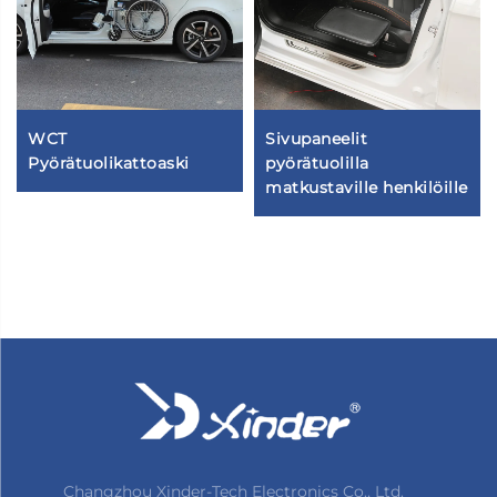
WCT
Sivupaneelit
Pyörätuolikattoaski
pyörätuolilla
matkustaville henkilöille
Changzhou Xinder-Tech Electronics Co., Ltd.