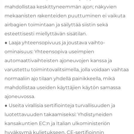
mahdollistaa keskittyneemmän ajon; näkyvien
mekaanisten rakenteiden puuttuminen ei vaikuta
airbagien toimintaan ja säilyttää siistin sekä
esteettisesti miellyttävän sisätilan.
● Laaja yhteensopivuus ja joustava vaihto-
ominaisuus: Yhteensopiva useimpien
automaattivaihteisten ajoneuvojen kanssa ja
varustettu toimintovalitsimella, jolla voidaan vaihtaa
normaaliin ajo tilaan yhdellä painikkeella, mikä
mahdollistaa useiden käyttäjien käytön samassa
ajoneuvossa.
● Useita virallisia sertifiointeja turvallisuuden ja
luotettavuuden takaamiseksi: Yhdistyneiden
kansakuntien EC:n ja Italian ulkoministeriön
hyväksymä kuljetukseen, CE-sertifioinnin