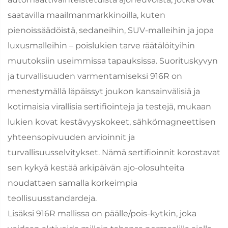
saatavilla maailmanmarkkinoilla, kuten
pienoissäädöistä, sedaneihin, SUV-malleihin ja jopa
luxusmalleihin – poislukien tarve räätälöityihin
muutoksiin useimmissa tapauksissa. Suorituskyvyn
ja turvallisuuden varmentamiseksi 916R on
menestymällä läpäissyt joukon kansainvälisiä ja
kotimaisia virallisia sertifiointeja ja testejä, mukaan
lukien kovat kestävyyskokeet, sähkömagneettisen
yhteensopivuuden arvioinnit ja
turvallisuusselvitykset. Nämä sertifioinnit korostavat
sen kykyä kestää arkipäivän ajo-olosuhteita
noudattaen samalla korkeimpia
teollisuusstandardeja.
Lisäksi 916R mallissa on päälle/pois-kytkin, joka