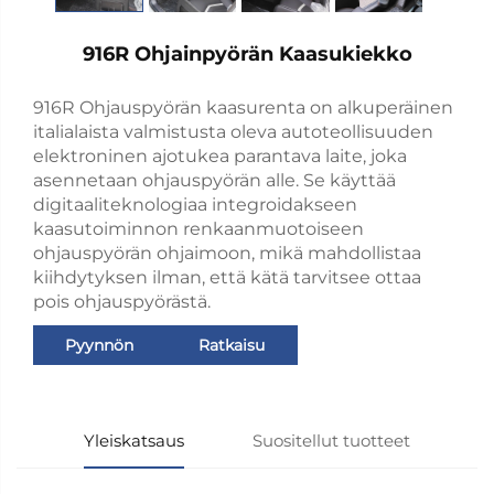
916R Ohjainpyörän Kaasukiekko
916R Ohjauspyörän kaasurenta on alkuperäinen
italialaista valmistusta oleva autoteollisuuden
elektroninen ajotukea parantava laite, joka
asennetaan ohjauspyörän alle. Se käyttää
digitaaliteknologiaa integroidakseen
kaasutoiminnon renkaanmuotoiseen
ohjauspyörän ohjaimoon, mikä mahdollistaa
kiihdytyksen ilman, että kätä tarvitsee ottaa
pois ohjauspyörästä.
Pyynnön
Ratkaisu
lähettäminen
Yleiskatsaus
Suositellut tuotteet