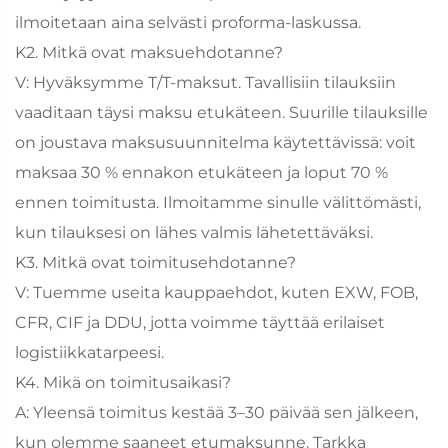
ilmoitetaan aina selvästi proforma-laskussa.
K2. Mitkä ovat maksuehdotanne?
V: Hyväksymme T/T-maksut. Tavallisiin tilauksiin
vaaditaan täysi maksu etukäteen. Suurille tilauksille
on joustava maksusuunnitelma käytettävissä: voit
maksaa 30 % ennakon etukäteen ja loput 70 %
ennen toimitusta. Ilmoitamme sinulle välittömästi,
kun tilauksesi on lähes valmis lähetettäväksi.
K3. Mitkä ovat toimitusehdotanne?
V: Tuemme useita kauppaehdot, kuten EXW, FOB,
CFR, CIF ja DDU, jotta voimme täyttää erilaiset
logistiikkatarpeesi.
K4. Mikä on toimitusaikasi?
A: Yleensä toimitus kestää 3–30 päivää sen jälkeen,
kun olemme saaneet etumaksunne. Tarkka