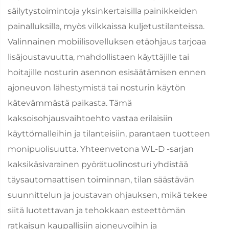
säilytystoimintoja yksinkertaisilla painikkeiden
painalluksilla, myös vilkkaissa kuljetustilanteissa.
Valinnainen mobiilisovelluksen etäohjaus tarjoaa
lisäjoustavuutta, mahdollistaen käyttäjille tai
hoitajille nosturin asennon esisäätämisen ennen
ajoneuvon lähestymistä tai nosturin käytön
kätevämmästä paikasta. Tämä
kaksoisohjausvaihtoehto vastaa erilaisiin
käyttömalleihin ja tilanteisiin, parantaen tuotteen
monipuolisuutta. Yhteenvetona WL-D -sarjan
kaksikäsivarainen pyörätuolinosturi yhdistää
täysautomaattisen toiminnan, tilan säästävän
suunnittelun ja joustavan ohjauksen, mikä tekee
siitä luotettavan ja tehokkaan esteettömän
ratkaisun kaupallisiin ajoneuvoihin ja