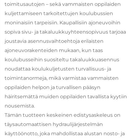
toimitusautojen – sekä vammaisten oppilaiden
kuljettamiseen tarkoitettujen koulubussien
moninaisiin tarpeisiin. Kaupallisiin ajoneuvoihin
sopiva sivu- ja takaluukkuyhteensopivuus tarjoaa
joustavia asennusvaihtoehtoja erilaisten
ajoneuvorakenteiden mukaan, kun taas
koulubusseihin suositeltu takaluukkuasennus
noudattaa koulukuljetusten turvallisuus- ja
toimintanormeja, mikä varmistaa vammaisten
oppilaiden helpon ja turvallisen pääsyn
häiritsemättä muiden oppilaiden tavallista kyytiin
nousemista.
Tämän tuotteen keskeinen edistysaskeleus on
täysautomaattisen hydraulijärjestelmän
käyttöönotto, joka mahdollistaa alustan nosto- ja