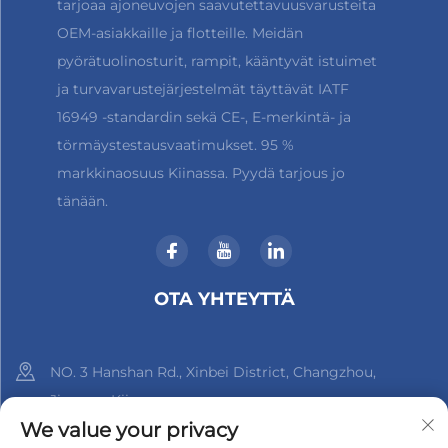
tarjoaa ajoneuvojen saavutettavuusvarusteita
OEM-asiakkaille ja flotteille. Meidän
pyörätuolinosturit, rampit, kääntyvät istuimet
ja turvavarustejärjestelmät täyttävät IATF
16949 -standardin sekä CE-, E-merkintä- ja
törmäystestausvaatimukset. 95 %
markkinaosuus Kiinassa. Pyydä tarjous jo
tänään.
OTA YHTEYTTÄ
NO. 3 Hanshan Rd., Xinbei District, Changzhou,
Jiangsu, Kiina
We value your privacy
+86-18961288218