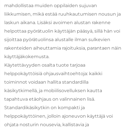
mahdollistaa muiden oppilaiden sujuvan
liikkumisen, mikä estää ruuhkautumisen nousun ja
laskun aikana. Lisäksi avoimen alustan rakenne
helpottaa pyörätuolin käyttäjän pääsyä, sillä hän voi
sijoittaa pyörätuolinsa alustalle ilman sulkevien
rakenteiden aiheuttamia rajoituksia, parantaen näin
käyttäjäkokemusta.
Käytettävyyden osalta tuote tarjoaa
helppokäyttöisiä ohjausvaihtoehtoja: kaikki
toiminnot voidaan hallita standardilla
käsikytkimellä, ja mobiilisovelluksen kautta
tapahtuva etäohjaus on valinnainen lisä.
Standardikäsikytkin on kompakti ja
helppokäyttöinen, jolloin ajoneuvon käyttäjä voi
ohjata nosturin nousevia, kallistavia ja