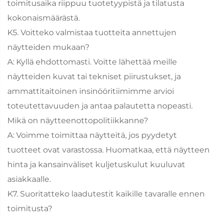
toimitusaika riippuu tuotetyypistä ja tilatusta
kokonaismäärästä.
K5. Voitteko valmistaa tuotteita annettujen
näytteiden mukaan?
A: Kyllä ehdottomasti. Voitte lähettää meille
näytteiden kuvat tai tekniset piirustukset, ja
ammattitaitoinen insinööritiimimme arvioi
toteutettavuuden ja antaa palautetta nopeasti.
Mikä on näytteenottopolitiikkanne?
A: Voimme toimittaa näytteitä, jos pyydetyt
tuotteet ovat varastossa. Huomatkaa, että näytteen
hinta ja kansainväliset kuljetuskulut kuuluvat
asiakkaalle.
K7. Suoritatteko laadutestit kaikille tavaralle ennen
toimitusta?