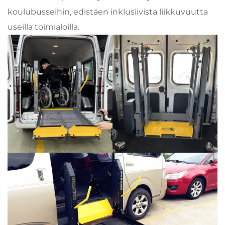
koulubusseihin, edistäen inklusiivista liikkuvuutta
useilla toimialoilla.