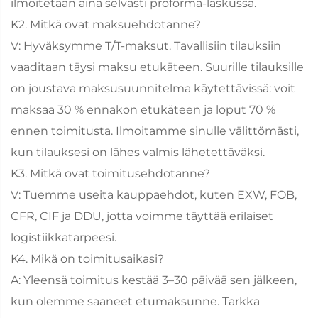
ilmoitetaan aina selvästi proforma-laskussa.
K2. Mitkä ovat maksuehdotanne?
V: Hyväksymme T/T-maksut. Tavallisiin tilauksiin
vaaditaan täysi maksu etukäteen. Suurille tilauksille
on joustava maksusuunnitelma käytettävissä: voit
maksaa 30 % ennakon etukäteen ja loput 70 %
ennen toimitusta. Ilmoitamme sinulle välittömästi,
kun tilauksesi on lähes valmis lähetettäväksi.
K3. Mitkä ovat toimitusehdotanne?
V: Tuemme useita kauppaehdot, kuten EXW, FOB,
CFR, CIF ja DDU, jotta voimme täyttää erilaiset
logistiikkatarpeesi.
K4. Mikä on toimitusaikasi?
A: Yleensä toimitus kestää 3–30 päivää sen jälkeen,
kun olemme saaneet etumaksunne. Tarkka