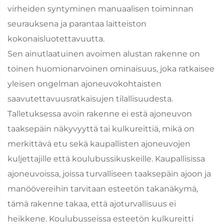
virheiden syntyminen manuaalisen toiminnan
seurauksena ja parantaa laitteiston
kokonaisluotettavuutta.
Sen ainutlaatuinen avoimen alustan rakenne on
toinen huomionarvoinen ominaisuus, joka ratkaisee
yleisen ongelman ajoneuvokohtaisten
saavutettavuusratkaisujen tilallisuudesta.
Talletuksessa avoin rakenne ei estä ajoneuvon
taaksepäin näkyvyyttä tai kulkureittiä, mikä on
merkittävä etu sekä kaupallisten ajoneuvojen
kuljettajille että koulubussikuskeille. Kaupallisissa
ajoneuvoissa, joissa turvalliseen taaksepäin ajoon ja
manöövereihin tarvitaan esteetön takanäkymä,
tämä rakenne takaa, että ajoturvallisuus ei
heikkene. Koulubusseissa esteetön kulkureitti