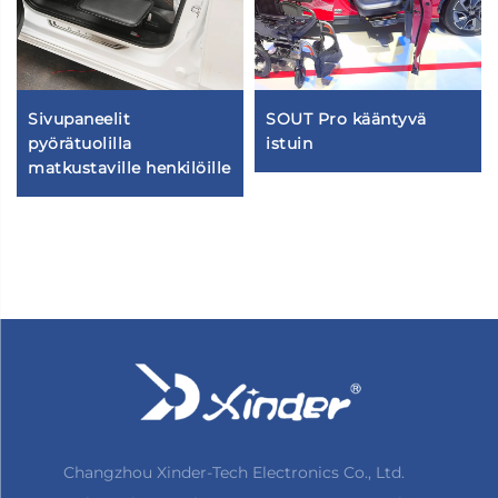
Sivupaneelit
SOUT Pro kääntyvä
pyörätuolilla
istuin
matkustaville henkilöille
Changzhou Xinder-Tech Electronics Co., Ltd.