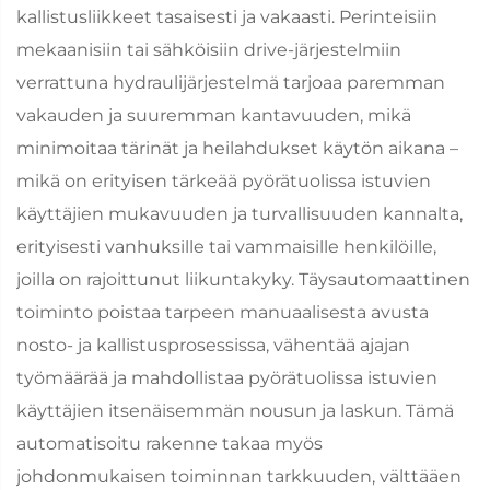
kallistusliikkeet tasaisesti ja vakaasti. Perinteisiin
mekaanisiin tai sähköisiin drive-järjestelmiin
verrattuna hydraulijärjestelmä tarjoaa paremman
vakauden ja suuremman kantavuuden, mikä
minimoitaa tärinät ja heilahdukset käytön aikana –
mikä on erityisen tärkeää pyörätuolissa istuvien
käyttäjien mukavuuden ja turvallisuuden kannalta,
erityisesti vanhuksille tai vammaisille henkilöille,
joilla on rajoittunut liikuntakyky. Täysautomaattinen
toiminto poistaa tarpeen manuaalisesta avusta
nosto- ja kallistusprosessissa, vähentää ajajan
työmäärää ja mahdollistaa pyörätuolissa istuvien
käyttäjien itsenäisemmän nousun ja laskun. Tämä
automatisoitu rakenne takaa myös
johdonmukaisen toiminnan tarkkuuden, välttääen