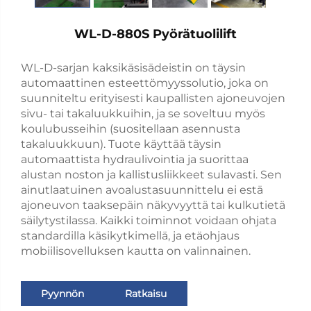
WL-D-880S Pyörätuolilift
WL-D-sarjan kaksikäsisädeistin on täysin
automaattinen esteettömyyssolutio, joka on
suunniteltu erityisesti kaupallisten ajoneuvojen
sivu- tai takaluukkuihin, ja se soveltuu myös
koulubusseihin (suositellaan asennusta
takaluukkuun). Tuote käyttää täysin
automaattista hydraulivointia ja suorittaa
alustan noston ja kallistusliikkeet sulavasti. Sen
ainutlaatuinen avoalustasuunnittelu ei estä
ajoneuvon taaksepäin näkyvyyttä tai kulkutietä
säilytystilassa. Kaikki toiminnot voidaan ohjata
standardilla käsikytkimellä, ja etäohjaus
mobiilisovelluksen kautta on valinnainen.
Pyynnön
Ratkaisu