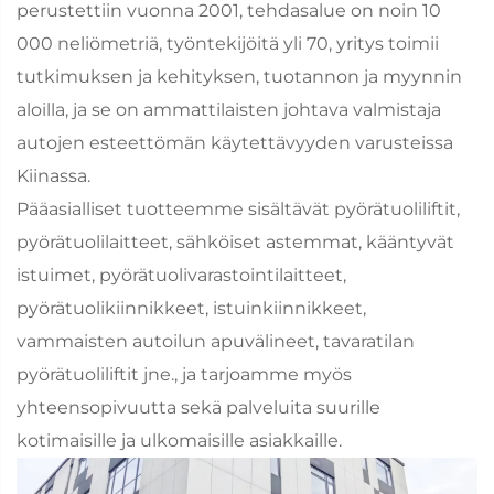
perustettiin vuonna 2001, tehdasalue on noin 10
000 neliömetriä, työntekijöitä yli 70, yritys toimii
tutkimuksen ja kehityksen, tuotannon ja myynnin
aloilla, ja se on ammattilaisten johtava valmistaja
autojen esteettömän käytettävyyden varusteissa
Kiinassa.
Pääasialliset tuotteemme sisältävät pyörätuoliliftit,
pyörätuolilaitteet, sähköiset astemmat, kääntyvät
istuimet, pyörätuolivarastointilaitteet,
pyörätuolikiinnikkeet, istuinkiinnikkeet,
vammaisten autoilun apuvälineet, tavaratilan
pyörätuoliliftit jne., ja tarjoamme myös
yhteensopivuutta sekä palveluita suurille
kotimaisille ja ulkomaisille asiakkaille.