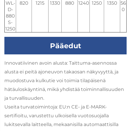
WL-
820
1215
1330
880
1240
1250
1350
56
D-
0
880
S-
1250
Pääedut
Innovatiivinen avoin alusta: Taittuma-asennossa
alusta ei peitä ajoneuvon takaosan näkyvyyttä, ja
muodostuva kulkutie voi toimia tilapäisenä
hätäuloskäyntinä, mikä yhdistää toiminnallisuuden
ja turvallisuuden.
Useita turvatoimintoja: EU:n CE- ja E-MARK-
sertifioitu, varustettu ulkoisella vuotosuojalla
lukitsevalla laitteella, mekaanisilla automaattisilla