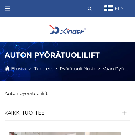
FI
AUTON PYÖRÄTUOLILIFT
Etusivu
>
Tuotteet
>
Pyörätuoli Nosto
>
Vaan Pyörätuoli Nosto
Auton pyörätuolilift
KAIKKI TUOTTEET