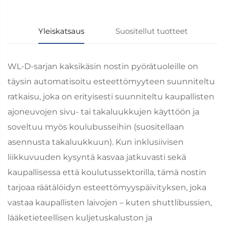
lähettäminen
Yleiskatsaus
Suositellut tuotteet
WL-D-sarjan kaksikäsin nostin pyörätuoleille on
täysin automatisoitu esteettömyyteen suunniteltu
ratkaisu, joka on erityisesti suunniteltu kaupallisten
ajoneuvojen sivu- tai takaluukkujen käyttöön ja
soveltuu myös koulubusseihin (suositellaan
asennusta takaluukkuun). Kun inklusiivisen
liikkuvuuden kysyntä kasvaa jatkuvasti sekä
kaupallisessa että koulutussektorilla, tämä nostin
tarjoaa räätälöidyn esteettömyyspäivityksen, joka
vastaa kaupallisten laivojen – kuten shuttlibussien,
lääketieteellisen kuljetuskaluston ja