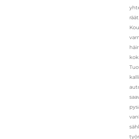
yht
rää
Kou
varm
häi
kok
Tuo
kall
aut
saav
pys
vanh
säh
työ