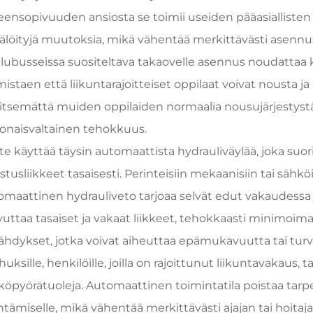
eensopivuuden ansiosta se toimii useiden pääasiallisten
tälöityjä muutoksia, mikä vähentää merkittävästi asennusk
lubusseissa suositeltava takaovelle asennus noudattaa k
istaen että liikuntarajoitteiset oppilaat voivat nousta ja 
ritsemättä muiden oppilaiden normaalia nousujärjestyst
onaisvaltainen tehokkuus.
te käyttää täysin automaattista hydrauliväylää, joka suori
istusliikkeet tasaisesti. Perinteisiin mekaanisiin tai sähkö
omaattinen hydrauliveto tarjoaa selvät edut vakaudessa 
uttaa tasaiset ja vakaat liikkeet, tehokkaasti minimoimall
ähdykset, jotka voivat aiheuttaa epämukavuutta tai turvari
uksille, henkilöille, joilla on rajoittunut liikuntavakaus, ta
köpyörätuoleja. Automaattinen toimintatila poistaa tarp
ntämiselle, mikä vähentää merkittävästi ajajan tai hoitaj