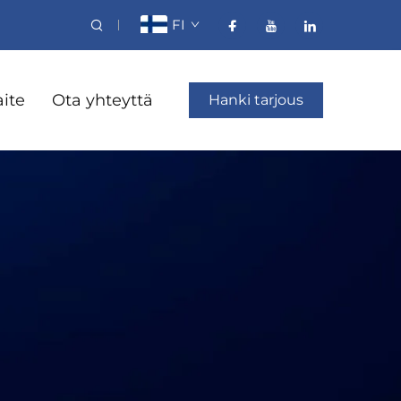
FI
aite
Ota yhteyttä
Hanki tarjous