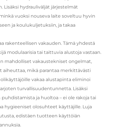
 Lisäksi hydrauliväljät järjestelmät
inkä vuoksi nouseva laite soveltuu hyvin
een ja koulukuljetuksiin, ja takaa
kaa rakenteellisen vakauden. Tämä yhdestä
ä modulaarisia tai taittuvia alustoja vastaan.
ään mahdolliset vakaustekniset ongelmat,
vat aiheuttaa, mikä parantaa merkittävästi
likäyttäjöille vakaa alustapinta eliminoi
tarjoten turvallisuudentunnetta. Lisäksi
puhdistamista ja huoltoa – ei ole rakoja tai
aa hygieeniset olosuhteet käyttäjille. Luja
utusta, edistäen tuotteen käyttöiän
annuksia.