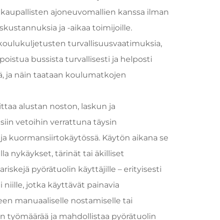
 kaupallisten ajoneuvomallien kanssa ilman
ustannuksia ja -aikaa toimijoille.
oulukuljetusten turvallisuusvaatimuksia,
poistua bussista turvallisesti ja helposti
ä, ja näin taataan koulumatkojen
ttaa alustan noston, laskun ja
isiin vetoihin verrattuna täysin
ja kuormansiirtokäytössä. Käytön aikana se
a nykäykset, tärinät tai äkilliset
skejä pyörätuolin käyttäjille – erityisesti
i niille, jotka käyttävät painavia
een manuaaliselle nostamiselle tai
an työmäärää ja mahdollistaa pyörätuolin