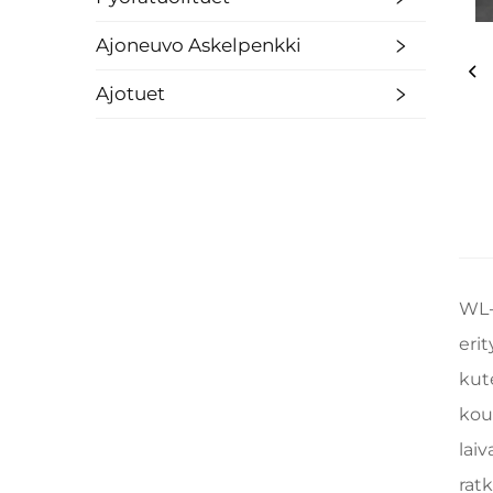
Ajoneuvo Askelpenkki
Ajotuet
WL-
eri
kut
kou
lai
ratk