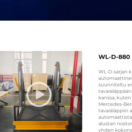
WL-D-880 P
WL-D-sarjan k
automaattinen
suunniteltu er
tavaraläppään
kanssa, kuten 
Mercedes-Benz
tavaräläppiin 
automaattista 
alustan noston
yhden kokona