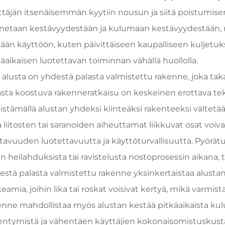
ttäjän itsenäisemmän kyytiin nousun ja siitä poistumisen.
netaan kestävyydestään ja kulumaan kestävyydestään, m
eään käyttöön, kuten päivittäiseen kaupalliseen kuljetuks
käaikaisen luotettavan toiminnan vähällä huollolla.
 alusta on yhdestä palasta valmistettu rakenne, joka ta
asta koostuva rakenneratkaisu on keskeinen erottava tekij
istämällä alustan yhdeksi kiinteäksi rakenteeksi vältet
ta liitosten tai saranoiden aiheuttamat liikkuvat osat voi
tavuuden luotettavuutta ja käyttöturvallisuutta. Pyörätuo
in heilahduksista tai ravistelusta nostoprosessin aikana, 
estä palasta valmistettu rakenne yksinkertaistaa alustan 
eamia, joihin lika tai roskat voisivat kertyä, mikä varmist
enne mahdollistaa myös alustan kestää pitkäaikaista kul
entymistä ja vähentäen käyttäjien kokonaisomistuskust