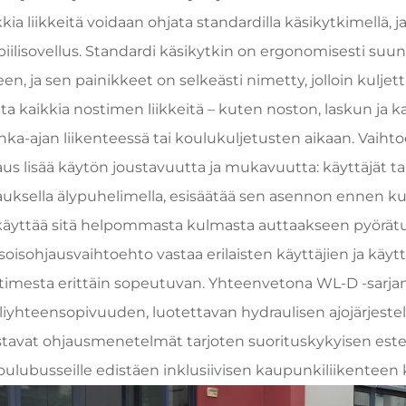
kia liikkeitä voidaan ohjata standardilla käsikytkimellä, 
iilisovellus. Standardi käsikytkin on ergonomisesti suun
en, ja sen painikkeet on selkeästi nimetty, jolloin kuljetta
ita kaikkia nostimen liikkeitä – kuten noston, laskun ja k
hka-ajan liikenteessä tai koulukuljetusten aikaan. Vaiht
aus lisää käytön joustavuutta ja mukavuutta: käyttäjät tai
auksella älypuhelimella, esisäätää sen asennon ennen k
 käyttää sitä helpommasta kulmasta auttaakseen pyörätu
soisohjausvaihtoehto vastaa erilaisten käyttäjien ja käytt
timesta erittäin sopeutuvan. Yhteenvetona WL-D -sarjan
liyhteensopivuuden, luotettavan hydraulisen ajojärjeste
stavat ohjausmenetelmät tarjoten suorituskykyisen estee
koulubusseille edistäen inklusiivisen kaupunkiliikenteen 