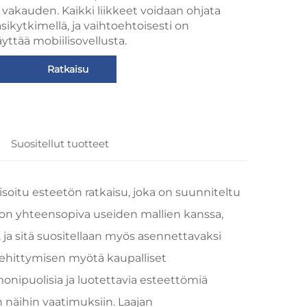
 vakauden. Kaikki liikkeet voidaan ohjata
äsikytkimellä, ja vaihtoehtoisesti on
yttää mobiilisovellusta.
Ratkaisu
n
Suositellut tuotteet
soitu esteetön ratkaisu, joka on suunniteltu
Se on yhteensopiva useiden mallien kanssa,
 ja sitä suositellaan myös asennettavaksi
kehittymisen myötä kaupalliset
onipuolisia ja luotettavia esteettömiä
n näihin vaatimuksiin. Laajan