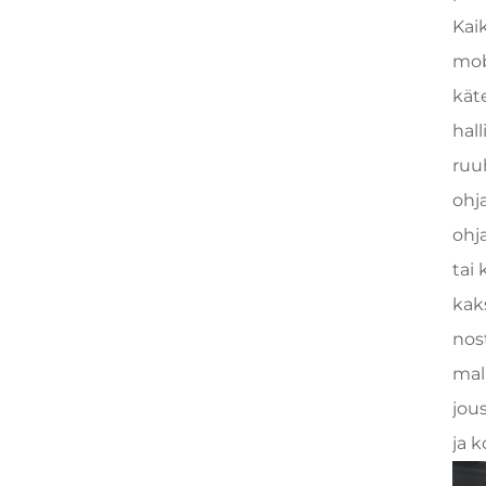
Kaik
mob
käte
hall
ruu
ohj
ohj
tai
kak
nos
mal
jou
ja 