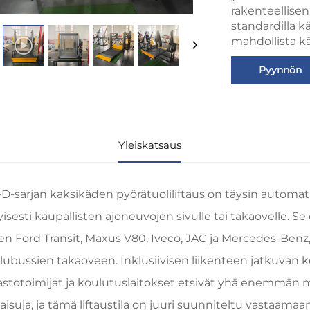
rakenteellisen
standardilla k
mahdollista kä
Pyynnön
lähettämine
Yleiskatsaus
D-sarjan kaksikäden pyörätuoliliftaus on täysin automati
tyisesti kaupallisten ajoneuvojen sivulle tai takaovelle. 
en Ford Transit, Maxus V80, Iveco, JAC ja Mercedes-Benz,
lubussien takaoveen. Inklusiivisen liikenteen jatkuvan 
vastotoimijat ja koulutuslaitokset etsivät yhä enemmän m
aisuja, ja tämä liftaustila on juuri suunniteltu vastaamaa