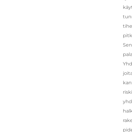
käy
tun
tih
pit
Sen
pal
Yhd
joi
kan
risk
yhd
halk
rak
pid