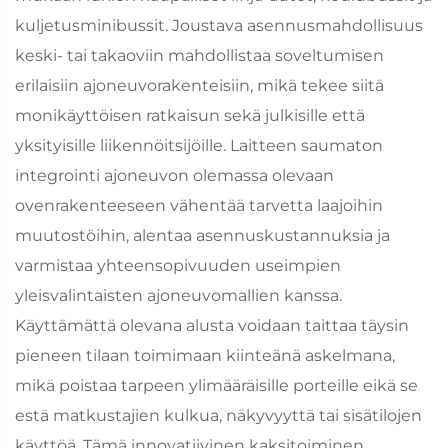
kuljetusminibussit. Joustava asennusmahdollisuus
keski- tai takaoviin mahdollistaa soveltumisen
erilaisiin ajoneuvorakenteisiin, mikä tekee siitä
monikäyttöisen ratkaisun sekä julkisille että
yksityisille liikennöitsijöille. Laitteen saumaton
integrointi ajoneuvon olemassa olevaan
ovenrakenteeseen vähentää tarvetta laajoihin
muutostöihin, alentaa asennuskustannuksia ja
varmistaa yhteensopivuuden useimpien
yleisvalintaisten ajoneuvomallien kanssa.
Käyttämättä olevana alusta voidaan taittaa täysin
pieneen tilaan toimimaan kiinteänä askelmana,
mikä poistaa tarpeen ylimääräisille porteille eikä se
estä matkustajien kulkua, näkyvyyttä tai sisätilojen
käyttöä. Tämä innovatiivinen kaksitoiminen