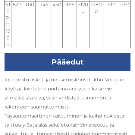
ST
820
1010
1745
450
1166
≥120
≥180
790
1150
E
0
0
P-
C-
12
0
0
Pääedut
Integroitu askel- ja nousemiskonstruktio: Voidaan
käyttää kiinteänä portaina arjessa, eikä se vie
ylimääräistä tilaa, vaan yhdistää toiminnon ja
rakenteen saumattomasti.
Täysautomaattinen taittuminen ja kaihdin: Alusta
taittuu ylös ja alas sekä etukaihdin avautuu ja
sulkeutuu automaattisesti, tarjoten huomattavasti