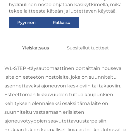
hydraulinen nosto ohjataan käsikytkimellä, mikä
tekee laitteesta käteän ja luotettavan käyttää.
Pyynnön
Ratkaisu
lähettäminen
Yleiskatsaus
Suositellut tuotteet
WL-STEP -täysautomaattinen portaittain nouseva
laite on esteetön nostolaite, joka on suunniteltu
asennettavaksi ajoneuvon keskioviin tai takaoviin.
Esteettömän liikkuvuuden tultua kaupunkien
kehityksen olennaiseksi osaksi tämä laite on
suunniteltu vastaamaan erilaisten
ajoneuvotyyppien saavutettavuustarpeisiin,
mukaan lukien kaupalliset linja-autot, koulubussit ja