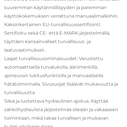
suuremman käytännöllisyyden ja paremman
käyttökokemuksen verrattuna manuaalimalleihin.
Kaksinkertainen EU-turvallisuussertifiointi:
Sertifioitu sekä CE- että E-MARK-järjestelmällä,
täyttäen kansainväliset turvallisuus- ja
laatuvaatimukset.
Laajat turvallisuusominaisuudet: Varustettu
automaattisella turvalukolla, äänimerkillä,
ajoneuvon lukitusfunktiolla ja manuaalisella
hätätoiminnalla. Sivusuojat lisäävät mukavuutta ja
turvallisuutta.
Sileä ja luotettava hydraulinen ajoitus: Käyttää
sähköhydraulista järjestelmää sileään ja vakaaseen
toimintaan, mikä takaa turvallisen ja mukavan
kuljetuskokemuksen.