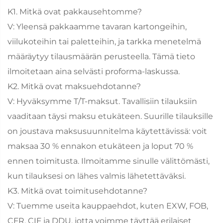
K1. Mitkä ovat pakkausehtomme?
V: Yleensä pakkaamme tavaran kartongeihin,
viilukoteihin tai paletteihin, ja tarkka menetelmä
määräytyy tilausmäärän perusteella. Tämä tieto
ilmoitetaan aina selvästi proforma-laskussa.
K2. Mitkä ovat maksuehdotanne?
V: Hyväksymme T/T-maksut. Tavallisiin tilauksiin
vaaditaan täysi maksu etukäteen. Suurille tilauksille
on joustava maksusuunnitelma käytettävissä: voit
maksaa 30 % ennakon etukäteen ja loput 70 %
ennen toimitusta. Ilmoitamme sinulle välittömästi,
kun tilauksesi on lähes valmis lähetettäväksi.
K3. Mitkä ovat toimitusehdotanne?
V: Tuemme useita kauppaehdot, kuten EXW, FOB,
CFR, CIF ja DDU, jotta voimme täyttää erilaiset