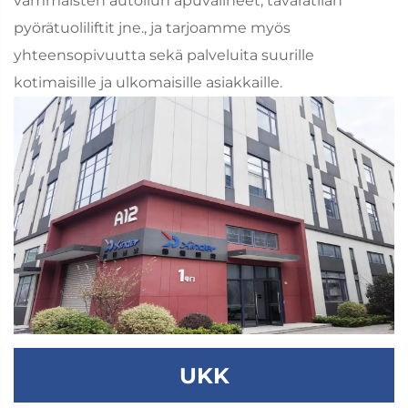
vammaisten autoilun apuvälineet, tavaratilan
pyörätuoliliftit jne., ja tarjoamme myös
yhteensopivuutta sekä palveluita suurille
kotimaisille ja ulkomaisille asiakkaille.
UKK