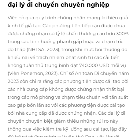
đại lý di chuyển chuyên nghiệp
Việc bỏ qua quy trình chứng nhận mang lại hiệu quả
kinh tế giả tạo. Các phương tiện tiếp cận được chưa
được chứng nhận có tỷ lệ chấn thương cao hơn 300%
trong các tình huống phanh gấp hoặc va chạm tốc
độ thấp (NHTSA, 2023), trong khi mức bồi thường do
khiếu nại về trách nhiệm phát sinh từ các cải tiến
không tuân thủ trung bình đạt 740.000 USD mỗi vụ
(Viện Ponemon, 2023). Chỉ số An toàn Di chuyển năm
2023 còn chỉ ra rằng các phương tiện được cải tạo bởi
các nhà cung cấp không được chứng nhận thất bại
trong các mô phỏng va chạm tiêu chuẩn với tần suất
cao gấp bốn lần so với các phương tiện được cải tạo
bởi nhà cung cấp đã được chứng nhận. Các đại lý di
chuyển chuyên biệt giảm thiểu những rủi ro này
thông qua việc kiểm tra kỹ lưỡng sau cải tạo, lập đầy
đủ hồ sơ chứng minh sự tuân thủ Đạo luật Người