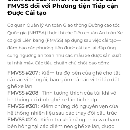
FMVSS đối với Phương tiện Tiếp cận
Được Cải tạo
Cơ quan Quản lý An toàn Giao thông Đường cao tốc
Quốc gia (NHTSA) thực thi các Tiêu chuẩn An toàn Xe
cơ giới Liên bang (FMVSS) áp dụng
sau
việc cải tạo—
đảm bảo các phương tiện được cải tạo lại đáp ứng
cùng ngưỡng an toàn như các mẫu xe được sản xuất
tại nhà máy. Các tiêu chuẩn chủ chốt bao gồm:
FMVSS #207
: Kiểm tra độ bền của ghế cho tất
cả các vị trí ngồi, bao gồm cả các vị trí lắp đặt
ghế xe lăn
FMVSS #208
: Tính tương thích của túi khí với
hệ thống cố định ghế xe lăn tích hợp
FMVSS #301
: Kiểm chứng độ nguyên vẹn của
hệ thống nhiên liệu sau các thay đổi cấu trúc
FMVSS #214
: Kiểm tra khả năng chịu va chạm
bên hông tại các điểm neo ghế xe lăn, được