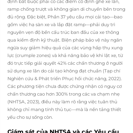
định bắt buộc phải có các điểm cố định ghế xe lăn,
ramp chống trượt và không gian di chuyển bên trong
đủ rộng. Đặc biệt, Phần 37 yêu cầu mọi cải tạo—bao
gồm việc hạ sàn xe và lắp đặt ramp—phải duy trì
nguyên vẹn độ bền cấu trúc ban đầu của xe thông
qua kiểm định kỹ thuật. Biện pháp bảo vệ này ngăn
ngừa suy giảm hiệu quả của các vùng hấp thụ xung
lực (crumple zones) và khả năng bảo vệ khi lật xe, từ
đó trực tiếp giải quyết 42% các chấn thương ở người
sử dụng xe lăn do cải tạo không đạt chuẩn (Tạp chí
Nghiên cứu & Phát triển Phục hồi chức năng, 2022).
Các phương tiện chưa được chứng nhận có nguy cơ
chấn thương cao hơn 300% trong các va chạm nhẹ
(NHTSA, 2023), điều này làm rõ rằng việc tuân thủ
không chỉ mang tính thủ tục—mà là nền tảng thiết
yếu cho sự sống còn.
Giám sát của NHTSA và các Yêu cầu