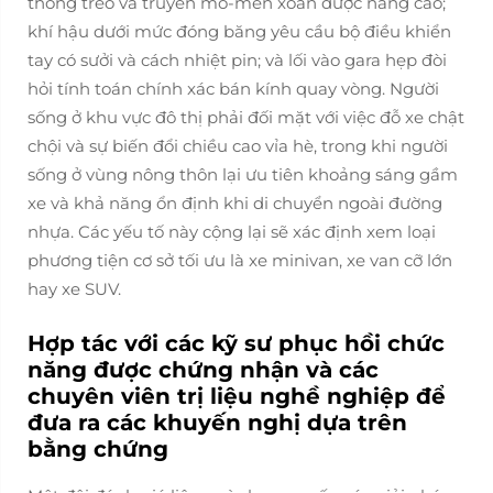
thống treo và truyền mô-men xoắn được nâng cao;
khí hậu dưới mức đóng băng yêu cầu bộ điều khiển
tay có sưởi và cách nhiệt pin; và lối vào gara hẹp đòi
hỏi tính toán chính xác bán kính quay vòng. Người
sống ở khu vực đô thị phải đối mặt với việc đỗ xe chật
chội và sự biến đổi chiều cao vỉa hè, trong khi người
sống ở vùng nông thôn lại ưu tiên khoảng sáng gầm
xe và khả năng ổn định khi di chuyển ngoài đường
nhựa. Các yếu tố này cộng lại sẽ xác định xem loại
phương tiện cơ sở tối ưu là xe minivan, xe van cỡ lớn
hay xe SUV.
Hợp tác với các kỹ sư phục hồi chức
năng được chứng nhận và các
chuyên viên trị liệu nghề nghiệp để
đưa ra các khuyến nghị dựa trên
bằng chứng