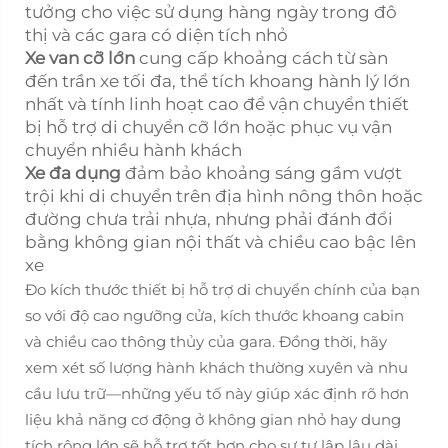
tưởng cho việc sử dụng hàng ngày trong đô
thị và các gara có diện tích nhỏ
Xe van cỡ lớn
cung cấp khoảng cách từ sàn
đến trần xe tối đa, thể tích khoang hành lý lớn
nhất và tính linh hoạt cao để vận chuyển thiết
bị hỗ trợ di chuyển cỡ lớn hoặc phục vụ vận
chuyển nhiều hành khách
Xe đa dụng
đảm bảo khoảng sáng gầm vượt
trội khi di chuyển trên địa hình nông thôn hoặc
đường chưa trải nhựa, nhưng phải đánh đổi
bằng không gian nội thất và chiều cao bậc lên
xe
Đo kích thước thiết bị hỗ trợ di chuyển chính của bạn
so với độ cao ngưỡng cửa, kích thước khoang cabin
và chiều cao thông thủy của gara. Đồng thời, hãy
xem xét số lượng hành khách thường xuyên và nhu
cầu lưu trữ—những yếu tố này giúp xác định rõ hơn
liệu khả năng cơ động ở không gian nhỏ hay dung
tích rộng lớn sẽ hỗ trợ tốt hơn cho sự tự lập lâu dài.