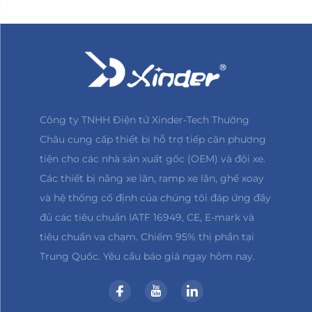
Công ty TNHH Điện tử Xinder-Tech Thường
Châu cung cấp thiết bị hỗ trợ tiếp cận phương
tiện cho các nhà sản xuất gốc (OEM) và đội xe.
Các thiết bị nâng xe lăn, ramp xe lăn, ghế xoay
và hệ thống cố định của chúng tôi đáp ứng đầy
đủ các tiêu chuẩn IATF 16949, CE, E-mark và
tiêu chuẩn va chạm. Chiếm 95% thị phần tại
Trung Quốc. Yêu cầu báo giá ngay hôm nay.