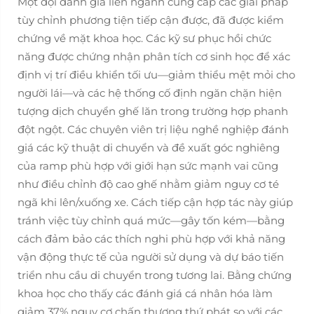
Một đội đánh giá liên ngành cung cấp các giải pháp
tùy chỉnh phương tiện tiếp cận được, đã được kiểm
chứng về mặt khoa học. Các kỹ sư phục hồi chức
năng được chứng nhận phân tích cơ sinh học để xác
định vị trí điều khiển tối ưu—giảm thiểu mệt mỏi cho
người lái—và các hệ thống cố định ngăn chặn hiện
tượng dịch chuyển ghế lăn trong trường hợp phanh
đột ngột. Các chuyên viên trị liệu nghề nghiệp đánh
giá các kỹ thuật di chuyển và đề xuất góc nghiêng
của ramp phù hợp với giới hạn sức mạnh vai cũng
như điều chỉnh độ cao ghế nhằm giảm nguy cơ té
ngã khi lên/xuống xe. Cách tiếp cận hợp tác này giúp
tránh việc tùy chỉnh quá mức—gây tốn kém—bằng
cách đảm bảo các thích nghi phù hợp với khả năng
vận động thực tế của người sử dụng và dự báo tiến
triển nhu cầu di chuyển trong tương lai. Bằng chứng
khoa học cho thấy các đánh giá cá nhân hóa làm
giảm 37% nguy cơ chấn thương thứ phát so với các