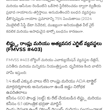
మరియు ఆసీనుల రెండింటిని ఒకేసారి స్థిరీకరించడం ద్వారా ద్వితీయ
ప్రభావ గాయాలను తగ్గిస్తాయి. అనుమతించని బంధన వ్యవస్థలు
ఢీకొన్నప్పుడు గాయాల ప్రమాదాన్ని 75% పెంచుతాయి (2024
మొబైలిటీ సేఫ్టీ డేటా నివేదిక), ముఖ్యంగా అనియంత్రిత వీల్ చైర్
కదలిక మరియు అసాధువైన టార్సో బంధనం కారణంగా.
లిఫ్ట్లు, రాంప్లు మరియు అత్యవసర ఎగ్జిట్ వ్యవస్థలు
(FMVSS #403)
FMVSS #403 బోర్డింగ్ మరియు ఎవాక్యుయేషన్ వ్యవస్థల డిజైన్,
పనితీరు మరియు మన్నికను నియంత్రిస్తుంది. ధృవీకరణ కింది వాటిని
హామీ ఇస్తుంది:
1:4 కంటే ఎక్కువ వాలు లేని రాంప్లు మరియు ADA టాక్టైల్
మార్గదర్శకాలకు అనుగుణంగా ఉండే జడ్డు-నిరోధక
ఉపరితలాలు
కనీసం 600 పౌండ్ల (లబ్ద్) కు రేట్ చేయబడిన లిఫ్ట్లు మరియు
కనీసం 6:1 యాంత్రిక భద్రతా మార్జిన్
రెండు వైపులా ఉండే హ్యాండ్ రెయిల్స్ మరియు స్వయంచాలక