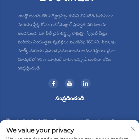
చాంగ్జౌ జిండర్-టెక్ ఎలెక్ట్రానిక్స్ కంపెనీ లిమిటెడ్ ఓఈఎంలు
మరియు ఫ్లీట్ల కోసం ఆటోమొబైల్ ప్రాప్యత పరికరాలను
అందిస్తుంది. మా వీల్ చైర్ లిఫ్ట్లు, ర్యాంప్లు, స్వివెల్ సీట్లు
మరియు నియంత్రణ వ్యవస్థలు ఐఎటీఎఫ్ 16949, సీఈ, ఇ-
మార్క్ మరియు ప్రమాద ప్రమాణాలను అనుసరిస్తాయి. చైనా
మార్కెట్‌లో 95% మార్కెట్ వాటా. ఇప్పుడే అంచనా కోసం
అభ్యర్థించండి.
సంప్రదించండి
నం. 3 హాన్‌షాన్ రోడ్, జిన్బేయి జిల్లా, చాంగ్‌జౌ, జియాంగ్సు, చైనా
We value your privacy
+86-18961288218