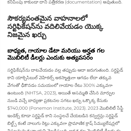
కనిపింపు కాకుండా దాని పత్రీకరణ (documentation) అవుతుంది.
సౌకర్యవంతమైన వాహనాలలో
సర్టిఫికేషన్‌ను వదిలివేయడం యొక్క
నిజమైన ఖర్చు
బాధ్యత, గాయాల డేటా మరియు అర్హత గల
మొబిలిటీ డీలర్లు ఎందుకు అత్యవసరం
సర్టిఫికేషన్‌ను దాటవేయడం వల్ల తప్పుడు ఆదా జరుగుతుంది. సర్టిఫైడ్
కాని యాక్సెసిబుల్ వెహికల్స్ అకస్మాత్తుగా ఆగడం లేదా తక్కువ
వేగంతో ఢీకొనడం సమయంలో గాయాల రేటు 300% ఎక్కువగా
ఉంటుంది (NHTSA, 2023), అయితే అసమ్మతి చేసిన మార్పుల
నుండి వచ్చే బాధ్యతా ప్రకటనల సగటు ఖర్చు ఒక్కొక్క కేసుకు
$740,000 (Ponemon Institute, 2023). 2023 మొబిలిటీ సేఫ్టీ
ఇండెక్స్ కూడా సర్టిఫైడ్ కాని సంస్థలచే చేయబడిన కన్వర్షన్లు సర్టిఫైడ్
బిల్డ్స్ కంటే నాలుగు రెట్లు ఎక్కువగా ప్రామాణిక క్రాష్ సిమ్యులేషన్లలో
విఫలమవుతున్నాయని వెల్లడిస్తుంది. అర్హత గల మొబిలిటీ డీలర్లు ఈ