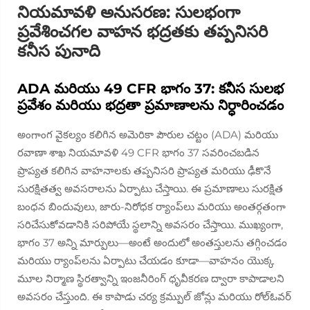
నియమావళి అనుసరణ: సులభంగా
ప్రవేశించగల వాహన భద్రతకు తప్పనిసరి
కనీస పునాది
ADA మరియు 49 CFR భాగం 37: కనీస సులభ
ప్రవేశం మరియు భద్రతా ప్రమాణాలను నిర్ధారించడం
అంగాంగ వైకల్యం కలిగిన అమెరికా పౌరుల చట్టం (ADA) మరియు
రవాణా శాఖ నియమావళి 49 CFR భాగం 37 సవరించబడిన
ప్రాప్యత కలిగిన వాహనాలకు తప్పనిసరి ప్రాప్యత మరియు ఢీకొనే
సురక్షితత్వ అవసరాలను ఏర్పాటు చేస్తాయి. ఈ ప్రమాణాలు సురక్షిత
బంధన బిందువులు, జారు-నిరోధక ర్యాంప్‌లు మరియు అంతర్గతంగా
సరిచేసుకోవడానికి సరిపోయే స్థలాన్ని అవసరం చేస్తాయి. ముఖ్యంగా,
భాగం 37 అన్ని మార్పులు—అంటే అందులో అంతస్తులను తగ్గించడం
మరియు ర్యాంప్‌లను ఏర్పాటు చేయడం కూడా—వాహనం యొక్క
మూల నిర్మాణ స్థిరత్వాన్ని ఇంజనీరింగ్ ధృవీకరణ ద్వారా కాపాడాలని
అవసరం చేస్తుంది. ఈ కాపాడు చర్య క్రమ్పుల్ జోన్లు మరియు రోల్‌ఓవర్