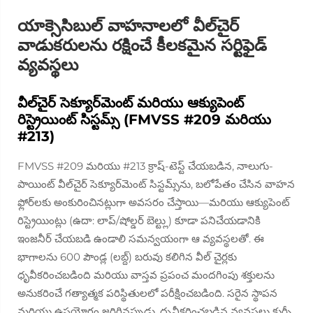
యాక్సెసిబుల్ వాహనాలలో వీల్‌చైర్
వాడుకరులను రక్షించే కీలకమైన సర్టిఫైడ్
వ్యవస్థలు
వీల్‌చైర్ సెక్యూర్‌మెంట్ మరియు ఆక్యుపెంట్
రిస్ట్రెయింట్ సిస్టమ్స్ (FMVSS #209 మరియు
#213)
FMVSS #209 మరియు #213 క్రాష్-టెస్ట్ చేయబడిన, నాలుగు-
పాయింట్ వీల్‌చైర్ సెక్యూర్‌మెంట్ సిస్టమ్స్‌ను, బలోపేతం చేసిన వాహన
ఫ్లోర్‌లకు అంకురించినట్లుగా అవసరం చేస్తాయి—మరియు ఆక్యుపెంట్
రిస్ట్రెయింట్లు (ఉదా: లాప్/షోల్డర్ బెల్ట్లు) కూడా పనిచేయడానికి
ఇంజనీర్ చేయబడి ఉండాలి
సమన్వయంగా
ఆ వ్యవస్థలతో. ఈ
భాగాలను 600 పౌండ్ల (లబ్ద్) బరువు కలిగిన వీల్ చైర్లకు
ధృవీకరించబడింది మరియు వాస్తవ ప్రపంచ మందగింపు శక్తులను
అనుకరించే గత్యాత్మక పరిస్థితులలో పరీక్షించబడింది. సరైన స్థాపన
మరియు ఉపయోగం జరిగినప్పుడు, ధృవీకరించబడిన వ్యవస్థలు కుర్చీ