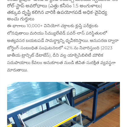
రోల్-స్టాప్ అవరోధాలు (ఎత్తు కనీసం 1.5 అంగుళాలు)
తక్కువ దృష్టి కలిగిన వారికి ఉపయోగపడే అధిక-వైవిధ్య
అంచు గుర్తులు
ఈ భాగాలు 10,000+ వినియోగ చక్రాలకు క్లుప్తి పరీక్షలకు
లోనవుతాయి మరియు సిమ్యులేటెడ్ పవర్-లాస్ పరిస్థితులలో
అత్యవసర బయటపడే సామర్థ్యాన్ని ధృవీకరిస్తాయి. అనుసరణ ద్వారా
బోర్డింగ్-సంబంధిత సంఘటనలలో 42% ను నివారిస్తుంది (2023
జాతీయ ట్రాన్సిట్ డేటాబేస్), దీని వల్ల యాక్సెసిబిలిటీ మౌలిక
సదుపాయాలు కేవలం అనుకూలత నుండి జీవిత-సురక్షిత వ్యవస్థగా
మారుతాయి.