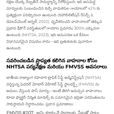
రక్షణ యొక్క దెబ్బతినే సామర్థ్యాన్ని నిరోధిస్తుంది; ఇది అసమర్థ
మార్పులకు సంబంధించిన కుర్చీ వాడుకరుల గాయాలలో 42% కు
ప్రత్యక్షంగా పరిష్కారంగా ఉంటుంది (రిహాబిలిటేషన్ రీసెర్చ్ &
డెవలప్‌మెంట్ జర్నల్, 2022). ధృవీకరించని వాహనాలలో తక్కువ
ప్రభావ ఢీకొనే పరిస్థితులలో గాయాల ప్రమాదం 300% ఎక్కువగా
ఉంటుంది (NHTSA, 2023), ఇది అనుసరణ ఒక కేవలం
విధానపరమైన విషయం కాదు—ఇది బ్రతుకుటకు పునాదిగా
ఉంటుంది.
సవరించబడిన ప్రాప్యత కలిగిన వాహనాల కోసం
NHTSA పర్యవేక్షణ మరియు FMVSS అవసరాలు
జాతీయ రాజ్యాంగ రహదారి ట్రాఫిక్ సేఫ్టీ అడ్మినిస్ట్రేషన్ (NHTSA)
వర్తిస్తున్న ఫెడరల్ మోటార్ వెహికల్ సేఫ్టీ స్టాండర్డ్స్ (FMVSS) ను
అమలు చేస్తుంది
పాస్
మార్పు—అంటే తిరిగి అమర్చిన వాహనాలు
కూడా ఫ్యాక్టరీ-నిర్మిత మాడల్స్ కు సమానమైన భద్రతా పరిమితులను
సాధిస్తాయని నిర్ధారించడం. ప్రధాన ప్రమాణాలు:
FMVSS #207
: అన్ని కూర్చునే స్థానాలకు, సీట్లతో పాటు