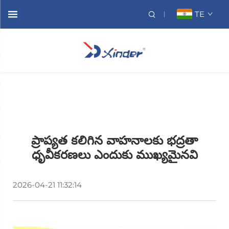
TE
ప్రాప్యత కలిగిన వాహనాలకు భద్రతా
ధృవీకరణలు ఎందుకు ముఖ్యమైనవి
2026-04-21 11:32:14