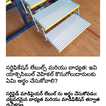
సర్టిఫికేషన్ లేబుల్స్ మరియు బాధ్యత: ఇవి
యాక్సెసిబుల్ వెహికల్ కొనుగోలుదారులకు
ఏమి అర్థం చేసుకోవాలి?
సర్టిఫైడ్ మాడిఫైయర్ లేబుల్ ను అర్థం చేసుకోవడం:
చట్టపరమైన బాధ్యత మరియు మాడిఫికేషన్ తర్వాత
ధృవీకరణ