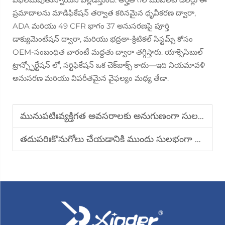
ప్రమాదాలను మాడిఫికేషన్ తర్వాత కఠినమైన ధృవీకరణ ద్వారా,
ADA మరియు 49 CFR భాగం 37 అనుసరణపై పూర్తి
డాక్యుమెంటేషన్ ద్వారా, మరియు భద్రతా-క్రిటికల్ సిస్టమ్స్ కోసం
OEM-సంబంధిత వారంటీ మద్దతు ద్వారా తగ్గిస్తారు. యాక్సెసిబుల్
ట్రాన్స్పోర్టేషన్ లో, సర్టిఫికేషన్ ఒక చెక్‌బాక్స్ కాదు—ఇది నియమావళి
అనుసరణ మరియు విపరీతమైన వైఫల్యం మధ్య తేడా.
మునుపటిః
వ్యక్తిగత అవసరాలకు అనుగుణంగా సులభంగా ప్రవేశించగల వాహనాన్ని ఎలా అనుకూలీకరించాలి
తదుపరిః
కొనుగోలు చేయడానికి ముందు సులభంగా ప్రవేశించగల వాహన నాణ్యతను ఎలా అంచనా వేయాలి?