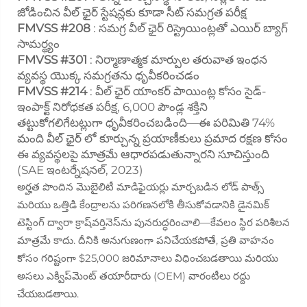
జోడించిన వీల్ ఛైర్ స్టేషన్లకు కూడా సీట్ సమగ్రత పరీక్ష
FMVSS #208
: సమగ్ర వీల్ ఛైర్ రిస్ట్రెయింట్లతో ఎయిర్ బ్యాగ్
సామర్థ్యం
FMVSS #301
: నిర్మాణాత్మక మార్పుల తరువాత ఇంధన
వ్యవస్థ యొక్క సమగ్రతను ధృవీకరించడం
FMVSS #214
: వీల్ ఛైర్ యాంకర్ పాయింట్ల కోసం సైడ్-
ఇంపాక్ట్ నిరోధకత పరీక్ష, 6,000 పౌండ్ల శక్తిని
తట్టుకోగలిగేటట్లుగా ధృవీకరించబడింది—ఈ పరిమితి 74%
మంది వీల్ ఛైర్ లో కూర్చున్న ప్రయాణీకులు ప్రమాద రక్షణ కోసం
ఈ వ్యవస్థలపై మాత్రమే ఆధారపడుతున్నారని సూచిస్తుంది
(SAE ఇంటర్నేషనల్, 2023)
అర్హత పొందిన మొబైలిటీ మాడిఫైయర్లు మార్చబడిన లోడ్ పాత్స్
మరియు ఒత్తిడి కేంద్రాలను పరిగణనలోకి తీసుకోవడానికి డైనమిక్
టెస్టింగ్ ద్వారా క్రాష్‌వర్తినెస్‌ను పునరుద్ధరించాలి—కేవలం స్థిర పరిశీలన
మాత్రమే కాదు. దీనికి అనుగుణంగా పనిచేయకపోతే, ప్రతి వాహనం
కోసం గరిష్టంగా $25,000 జరిమానాలు విధించబడతాయి మరియు
అసలు ఎక్విప్‌మెంట్ తయారీదారు (OEM) వారంటీలు రద్దు
చేయబడతాయి.