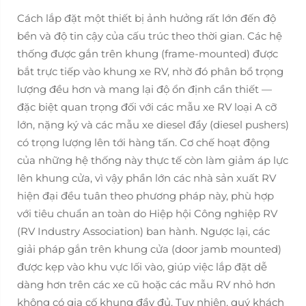
Cách lắp đặt một thiết bị ảnh hưởng rất lớn đến độ
bền và độ tin cậy của cấu trúc theo thời gian. Các hệ
thống được gắn trên khung (frame-mounted) được
bắt trực tiếp vào khung xe RV, nhờ đó phân bổ trọng
lượng đều hơn và mang lại độ ổn định cần thiết —
đặc biệt quan trọng đối với các mẫu xe RV loại A cỡ
lớn, nặng ký và các mẫu xe diesel đẩy (diesel pushers)
có trọng lượng lên tới hàng tấn. Cơ chế hoạt động
của những hệ thống này thực tế còn làm giảm áp lực
lên khung cửa, vì vậy phần lớn các nhà sản xuất RV
hiện đại đều tuân theo phương pháp này, phù hợp
với tiêu chuẩn an toàn do Hiệp hội Công nghiệp RV
(RV Industry Association) ban hành. Ngược lại, các
giải pháp gắn trên khung cửa (door jamb mounted)
được kẹp vào khu vực lối vào, giúp việc lắp đặt dễ
dàng hơn trên các xe cũ hoặc các mẫu RV nhỏ hơn
không có gia cố khung đầy đủ. Tuy nhiên, quý khách