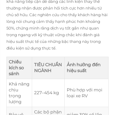
khả năng tiếp cận dễ dàng các linh kiện thay thế
thường nhận được phản hồi tích cực hơn nhiều từ
chủ sở hữu. Các nghiên cứu cho thấy khách hàng hài
lòng nói chung cảm thấy hạnh phúc hơn khoảng
50%, chứng minh rằng dịch vụ tốt gần như quan
trọng ngang với kỹ thuật vững chắc khi đánh giá
hiệu suất thực tế của những bậc thang này trong
điều kiện sử dụng thực tế.
Chiều
TIÊU CHUẨN
Ảnh hưởng đến
kích so
NGÀNH
hiệu suất
sánh
Khả năng
chịu
Phù hợp với mọi
227–454 kg
trọng
loại xe RV
lượng
Các bộ phận
Bảo vệ
giảm 30% số lần