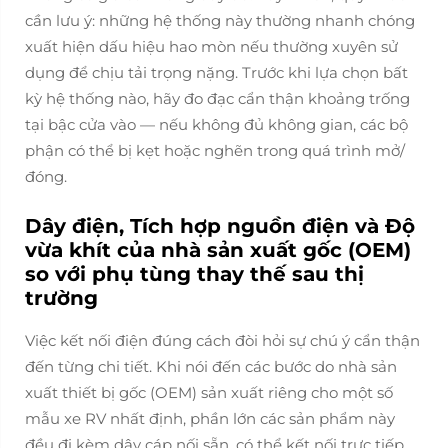
cần lưu ý: những hệ thống này thường nhanh chóng
xuất hiện dấu hiệu hao mòn nếu thường xuyên sử
dụng để chịu tải trọng nặng. Trước khi lựa chọn bất
kỳ hệ thống nào, hãy đo đạc cẩn thận khoảng trống
tại bậc cửa vào — nếu không đủ không gian, các bộ
phận có thể bị kẹt hoặc nghẽn trong quá trình mở/
đóng.
Dây điện, Tích hợp nguồn điện và Độ
vừa khít của nhà sản xuất gốc (OEM)
so với phụ tùng thay thế sau thị
trường
Việc kết nối điện đúng cách đòi hỏi sự chú ý cẩn thận
đến từng chi tiết. Khi nói đến các bước do nhà sản
xuất thiết bị gốc (OEM) sản xuất riêng cho một số
mẫu xe RV nhất định, phần lớn các sản phẩm này
đều đi kèm dây cáp nối sẵn, có thể kết nối trực tiếp