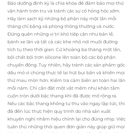
Bảo dưỡng định kỳ là chìa khóa để đảm bảo mọi thứ
vận hành trơn tru và tránh các sự cố hỏng hóc sớm.
Hãy làm sạch kỹ những bộ phận này một lần mỗi
tháng chỉ bằng xà phòng thông thường và nước.
Đừng quên những vị trí khó tiếp cận như bản lề,
bánh xe lăn và tất cả các khe nhỏ nơi muối đường
tích tụ theo thời gian. Cứ khoảng ba tháng một lần,
bôi chất bôi trơn silicone lên toàn bộ các bộ phận
chuyển động. Tuy nhiên, hãy tránh các sản phẩm gốc
dầu mỏ vì chúng thực tế lại hút bụi bẩn và khiến mọi
thứ mau mòn hơn. Kiểm tra cảm biến an toàn hai lần
mỗi năm. Chỉ cần đặt một vật mềm như khăn tắm
cuộn tròn dưới bậc thang khi đã được mở rộng ra.
Nếu các bậc thang không tự thu vào ngay lập tức, thì
đã đến lúc thực hiện quy trình do nhà sản xuất
khuyến nghị nhằm hiệu chỉnh lại cho đúng nhịp. Việc
tuân thủ những thói quen đơn giản này giúp giữ mọi