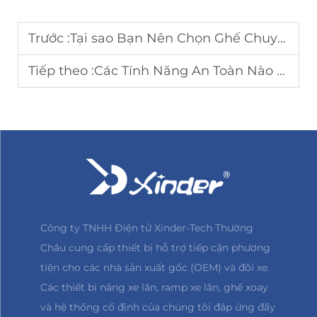
Trước :
Tại sao Bạn Nên Chọn Ghế Chuyển Xe Phù Hợp với Loại Xe của Mình
Tiếp theo :
Các Tính Năng An Toàn Nào Mà Bậc Thang Điện Cho Xe Nhà Lưu Động (RV) Đáng Tin Cậy Cần Có
Công ty TNHH Điện tử Xinder-Tech Thường
Châu cung cấp thiết bị hỗ trợ tiếp cận phương
tiện cho các nhà sản xuất gốc (OEM) và đội xe.
Các thiết bị nâng xe lăn, ramp xe lăn, ghế xoay
và hệ thống cố định của chúng tôi đáp ứng đầy