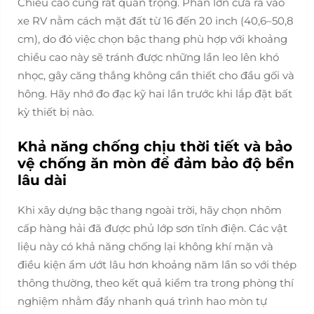
Chiều cao cũng rất quan trọng. Phần lớn cửa ra vào
xe RV nằm cách mặt đất từ 16 đến 20 inch (40,6–50,8
cm), do đó việc chọn bậc thang phù hợp với khoảng
chiều cao này sẽ tránh được những lần leo lên khó
nhọc, gây căng thẳng không cần thiết cho đầu gối và
hông. Hãy nhớ đo đạc kỹ hai lần trước khi lắp đặt bất
kỳ thiết bị nào.
Khả năng chống chịu thời tiết và bảo
vệ chống ăn mòn để đảm bảo độ bền
lâu dài
Khi xây dựng bậc thang ngoài trời, hãy chọn nhôm
cấp hàng hải đã được phủ lớp sơn tĩnh điện. Các vật
liệu này có khả năng chống lại không khí mặn và
điều kiện ẩm ướt lâu hơn khoảng năm lần so với thép
thông thường, theo kết quả kiểm tra trong phòng thí
nghiệm nhằm đẩy nhanh quá trình hao mòn tự