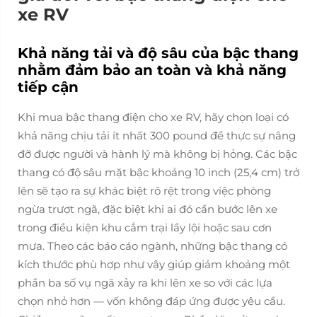
xe RV
Khả năng tải và độ sâu của bậc thang
nhằm đảm bảo an toàn và khả năng
tiếp cận
Khi mua bậc thang điện cho xe RV, hãy chọn loại có
khả năng chịu tải ít nhất 300 pound để thực sự nâng
đỡ được người và hành lý mà không bị hỏng. Các bậc
thang có độ sâu mặt bậc khoảng 10 inch (25,4 cm) trở
lên sẽ tạo ra sự khác biệt rõ rệt trong việc phòng
ngừa trượt ngã, đặc biệt khi ai đó cần bước lên xe
trong điều kiện khu cắm trại lầy lội hoặc sau cơn
mưa. Theo các báo cáo ngành, những bậc thang có
kích thước phù hợp như vậy giúp giảm khoảng một
phần ba số vụ ngã xảy ra khi lên xe so với các lựa
chọn nhỏ hơn — vốn không đáp ứng được yêu cầu.