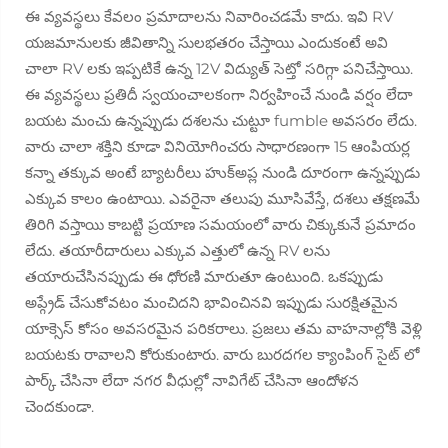
ఈ వ్యవస్థలు కేవలం ప్రమాదాలను నివారించడమే కాదు. ఇవి RV
యజమానులకు జీవితాన్ని సులభతరం చేస్తాయి ఎందుకంటే అవి
చాలా RV లకు ఇప్పటికే ఉన్న 12V విద్యుత్ సెట్తో సరిగ్గా పనిచేస్తాయి.
ఈ వ్యవస్థలు ప్రతిదీ స్వయంచాలకంగా నిర్వహించే నుండి వర్షం లేదా
బయట మంచు ఉన్నప్పుడు దశలను చుట్టూ fumble అవసరం లేదు.
వారు చాలా శక్తిని కూడా వినియోగించరు సాధారణంగా 15 ఆంపియర్ల
కన్నా తక్కువ అంటే బ్యాటరీలు హుక్అప్ల నుండి దూరంగా ఉన్నప్పుడు
ఎక్కువ కాలం ఉంటాయి. ఎవరైనా తలుపు మూసివేస్తే, దశలు తక్షణమే
తిరిగి వస్తాయి కాబట్టి ప్రయాణ సమయంలో వారు చిక్కుకునే ప్రమాదం
లేదు. తయారీదారులు ఎక్కువ ఎత్తులో ఉన్న RV లను
తయారుచేసినప్పుడు ఈ ధోరణి మారుతూ ఉంటుంది. ఒకప్పుడు
అప్గ్రేడ్ చేసుకోవటం మంచిదని భావించినవి ఇప్పుడు సురక్షితమైన
యాక్సెస్ కోసం అవసరమైన పరికరాలు. ప్రజలు తమ వాహనాల్లోకి వెళ్లి
బయటకు రావాలని కోరుకుంటారు. వారు బురదగల క్యాంపింగ్ సైట్ లో
పార్క్ చేసినా లేదా నగర వీధుల్లో నావిగేట్ చేసినా ఆందోళన
చెందకుండా.