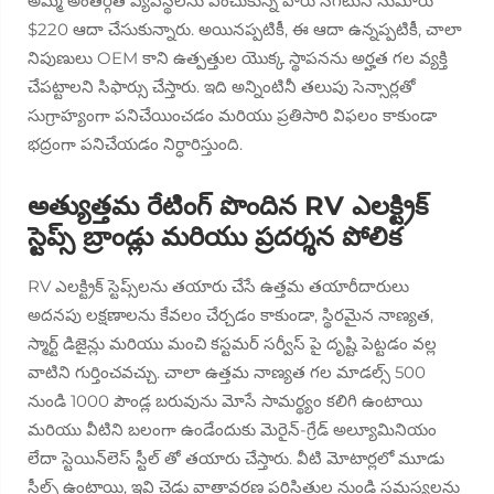
అమ్మే అంతర్గత వ్యవస్థలను ఎంచుకున్న వారు సగటున సుమారు
$220 ఆదా చేసుకున్నారు. అయినప్పటికీ, ఈ ఆదా ఉన్నప్పటికీ, చాలా
నిపుణులు OEM కాని ఉత్పత్తుల యొక్క స్థాపనను అర్హత గల వ్యక్తి
చేపట్టాలని సిఫార్సు చేస్తారు. ఇది అన్నింటినీ తలుపు సెన్సార్లతో
సుగ్రాహ్యంగా పనిచేయించడం మరియు ప్రతిసారి విఫలం కాకుండా
భద్రంగా పనిచేయడం నిర్ధారిస్తుంది.
అత్యుత్తమ రేటింగ్ పొందిన RV ఎలక్ట్రిక్
స్టెప్స్ బ్రాండ్లు మరియు ప్రదర్శన పోలిక
RV ఎలక్ట్రిక్ స్టెప్స్‌లను తయారు చేసే ఉత్తమ తయారీదారులు
అదనపు లక్షణాలను కేవలం చేర్చడం కాకుండా, స్థిరమైన నాణ్యత,
స్మార్ట్ డిజైన్లు మరియు మంచి కస్టమర్ సర్వీస్ పై దృష్టి పెట్టడం వల్ల
వాటిని గుర్తించవచ్చు. చాలా ఉత్తమ నాణ్యత గల మాడల్స్ 500
నుండి 1000 పౌండ్ల బరువును మోసే సామర్థ్యం కలిగి ఉంటాయి
మరియు వీటిని బలంగా ఉండేందుకు మెరైన్-గ్రేడ్ అల్యూమినియం
లేదా స్టెయిన్‌లెస్ స్టీల్ తో తయారు చేస్తారు. వీటి మోటార్లలో మూడు
సీల్స్ ఉంటాయి, ఇవి చెడు వాతావరణ పరిస్థితుల నుండి సమస్యలను