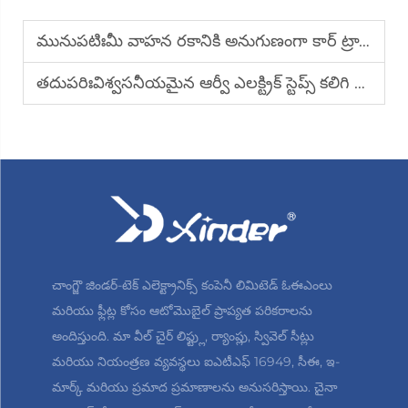
మునుపటిః
మీ వాహన రకానికి అనుగుణంగా కార్ ట్రాన్స్ఫర్ సీటును ఎందుకు ఎంచుకోవాలి
తదుపరిః
విశ్వసనీయమైన ఆర్వీ ఎలక్ట్రిక్ స్టెప్స్ కలిగి ఉన్న కొన్ని భద్రతా లక్షణాలు ఏమిటి?
చాంగ్జౌ జిండర్-టెక్ ఎలెక్ట్రానిక్స్ కంపెనీ లిమిటెడ్ ఓఈఎంలు
మరియు ఫ్లీట్ల కోసం ఆటోమొబైల్ ప్రాప్యత పరికరాలను
అందిస్తుంది. మా వీల్ చైర్ లిఫ్ట్లు, ర్యాంప్లు, స్వివెల్ సీట్లు
మరియు నియంత్రణ వ్యవస్థలు ఐఎటీఎఫ్ 16949, సీఈ, ఇ-
మార్క్ మరియు ప్రమాద ప్రమాణాలను అనుసరిస్తాయి. చైనా