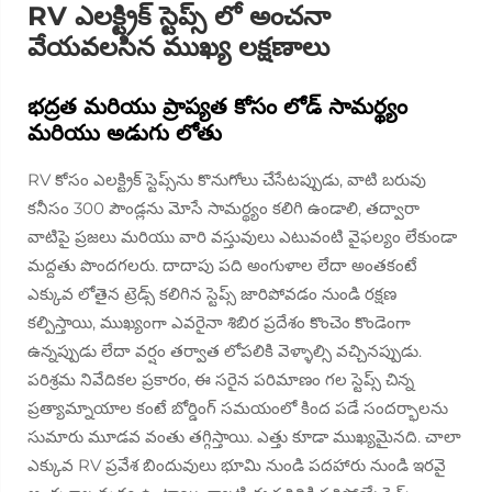
RV ఎలక్ట్రిక్ స్టెప్స్ లో అంచనా
వేయవలసిన ముఖ్య లక్షణాలు
భద్రత మరియు ప్రాప్యత కోసం లోడ్ సామర్థ్యం
మరియు అడుగు లోతు
RV కోసం ఎలక్ట్రిక్ స్టెప్స్‌ను కొనుగోలు చేసేటప్పుడు, వాటి బరువు
కనీసం 300 పౌండ్లను మోసే సామర్థ్యం కలిగి ఉండాలి, తద్వారా
వాటిపై ప్రజలు మరియు వారి వస్తువులు ఎటువంటి వైఫల్యం లేకుండా
మద్దతు పొందగలరు. దాదాపు పది అంగుళాల లేదా అంతకంటే
ఎక్కువ లోతైన ట్రెడ్స్ కలిగిన స్టెప్స్ జారిపోవడం నుండి రక్షణ
కల్పిస్తాయి, ముఖ్యంగా ఎవరైనా శిబిర ప్రదేశం కొంచెం కొండెంగా
ఉన్నప్పుడు లేదా వర్షం తర్వాత లోపలికి వెళ్ళాల్సి వచ్చినప్పుడు.
పరిశ్రమ నివేదికల ప్రకారం, ఈ సరైన పరిమాణం గల స్టెప్స్ చిన్న
ప్రత్యామ్నాయాల కంటే బోర్డింగ్ సమయంలో కింద పడే సందర్భాలను
సుమారు మూడవ వంతు తగ్గిస్తాయి. ఎత్తు కూడా ముఖ్యమైనది. చాలా
ఎక్కువ RV ప్రవేశ బిందువులు భూమి నుండి పదహారు నుండి ఇరవై