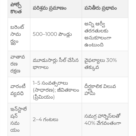
పోల్చే
పరిశ్రమ ప్రమాణం
పనితీరు ప్రభావం
కొలత
అన్ని ఆర్వీ
బరెంట్
తరగతులకు
సామ
500–1000 పౌండ్లు
అనుకూలంగా
ర్థ్యం
ఉంటుంది
వాతావ
మూడుసార్లు సీల్ చేసిన
వైఫల్యాలు 30%
రణ
భాగాలు
తక్కువ
రక్షణ
1–5 సంవత్సరాలు
వారంటీ
దీర్ఘకాలిక విలువ
(సాధారణ); జీవితకాలం
వ్యవధి
హామీ
(ప్రీమియం)
ఇన్‌స్టాలే
షన్
సమగ్ర హార్నెస్‌లతో
2–4 గంటలు
సమ
40% వేగవంతంగా
యం