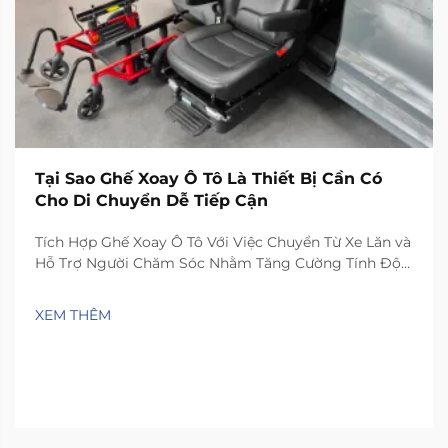
Tại Sao Ghế Xoay Ô Tô Là Thiết Bị Cần Có
Cho Di Chuyển Dễ Tiếp Cận
Tích Hợp Ghế Xoay Ô Tô Với Việc Chuyển Từ Xe Lăn và
Hỗ Trợ Người Chăm Sóc Nhằm Tăng Cường Tính Độc
Lập: Nhận Định Từ Khảo Sát Quốc Gia Về Di Chuyển
và Chăm Sóc 2023 – Ghế ô tô xoay thực sự giúp người
XEM THÊM
dùng tăng tính độc lập khi chuyển từ xe lăn...