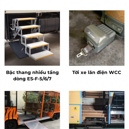
Bậc thang nhiều tầng
Tời xe lăn điện WCC
dòng ES-F-5/6/7