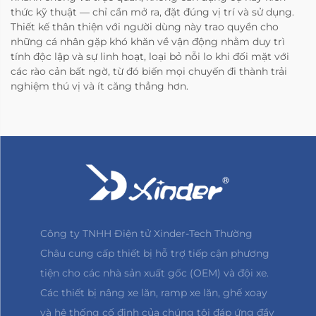
thức kỹ thuật — chỉ cần mở ra, đặt đúng vị trí và sử dụng.
Thiết kế thân thiện với người dùng này trao quyền cho
những cá nhân gặp khó khăn về vận động nhằm duy trì
tính độc lập và sự linh hoạt, loại bỏ nỗi lo khi đối mặt với
các rào cản bất ngờ, từ đó biến mọi chuyến đi thành trải
nghiệm thú vị và ít căng thẳng hơn.
Công ty TNHH Điện tử Xinder-Tech Thường
Châu cung cấp thiết bị hỗ trợ tiếp cận phương
tiện cho các nhà sản xuất gốc (OEM) và đội xe.
Các thiết bị nâng xe lăn, ramp xe lăn, ghế xoay
và hệ thống cố định của chúng tôi đáp ứng đầy