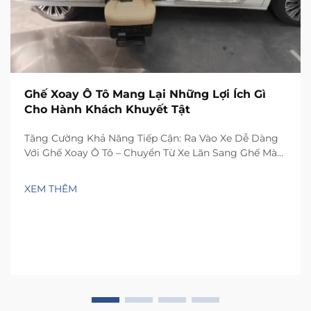
Ghế Xoay Ô Tô Mang Lại Những Lợi Ích Gì
Cho Hành Khách Khuyết Tật
Tăng Cường Khả Năng Tiếp Cận: Ra Vào Xe Dễ Dàng
Với Ghế Xoay Ô Tô – Chuyển Từ Xe Lăn Sang Ghế Mà
Không Cần Nâng Thủ Công – Ghế xoay ô tô đã thay
đổi hoàn toàn việc lên xuống xe đối với người sử dụng
XEM THÊM
xe lăn. Các thiết bị này...