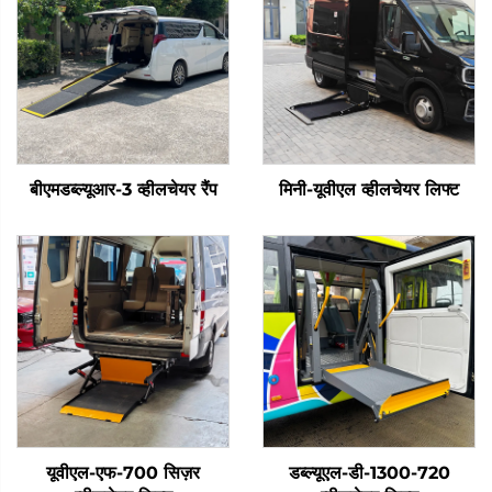
बीएमडब्ल्यूआर-3 व्हीलचेयर रैंप
मिनी-यूवीएल व्हीलचेयर लिफ्ट
यूवीएल-एफ-700 सिज़र
डब्ल्यूएल-डी-1300-720