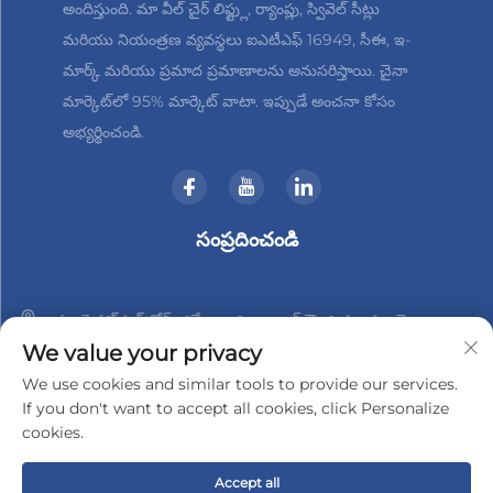
అందిస్తుంది. మా వీల్ చైర్ లిఫ్ట్లు, ర్యాంప్లు, స్వివెల్ సీట్లు
మరియు నియంత్రణ వ్యవస్థలు ఐఎటీఎఫ్ 16949, సీఈ, ఇ-
మార్క్ మరియు ప్రమాద ప్రమాణాలను అనుసరిస్తాయి. చైనా
మార్కెట్‌లో 95% మార్కెట్ వాటా. ఇప్పుడే అంచనా కోసం
అభ్యర్థించండి.
సంప్రదించండి
నం. 3 హాన్‌షాన్ రోడ్, జిన్బేయి జిల్లా, చాంగ్‌జౌ, జియాంగ్సు, చైనా
We value your privacy
+86-18961288218
We use cookies and similar tools to provide our services.
If you don't want to accept all cookies, click Personalize
[email protected]
cookies.
Accept all
© 2025 చాంగ్‌జౌ జిండర్-టెక్ ఎలక్ట్రానిక్స్ కో., లిమిటెడ్ హక్కులు