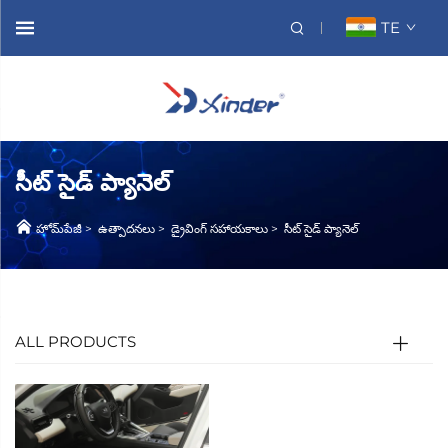
TE
సీట్ సైడ్ ప్యానెల్
హోమ్‌పేజీ
>
ఉత్పాదనలు
>
డ్రైవింగ్ సహాయకాలు
>
సీట్ సైడ్ ప్యానెల్
ALL PRODUCTS