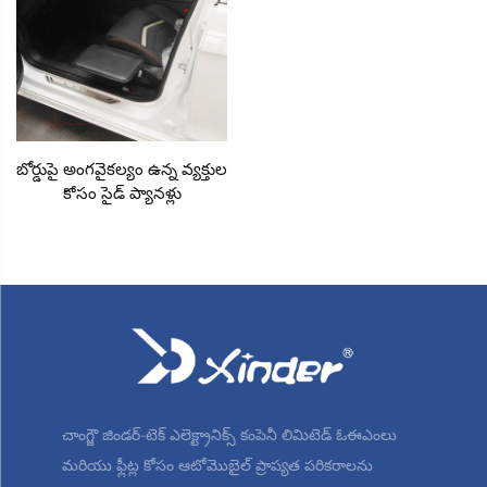
బోర్డుపై అంగవైకల్యం ఉన్న వ్యక్తుల
కోసం సైడ్ ప్యానళ్లు
చాంగ్జౌ జిండర్-టెక్ ఎలెక్ట్రానిక్స్ కంపెనీ లిమిటెడ్ ఓఈఎంలు
మరియు ఫ్లీట్ల కోసం ఆటోమొబైల్ ప్రాప్యత పరికరాలను