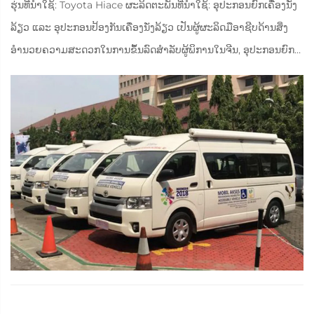
ຮຸ່ນທີ່ນຳໃຊ້: Toyota Hiace ຜະລິດຕະພັນທີ່ນຳໃຊ້: ອຸປະກອນຍົກເຄື່ອງນັ່ງ
ລ້ຽວ ແລະ ອຸປະກອນປ້ອງກັນເຄື່ອງນັ່ງລ້ຽວ ເປັນຜູ້ຜະລິດມືອາຊີບດ້ານສິ່ງ
ອຳນວຍຄວາມສະດວກໃນການຂຶ້ນລົດສຳລັບຜູ້ພິການໃນຈີນ, ອຸປະກອນຍົກ
ແລະ ປ້ອງກັນເຄື່ອງນັ່ງລ້ຽວທີ່ຜະລິດໂດຍ Xinde Taike ມີ...