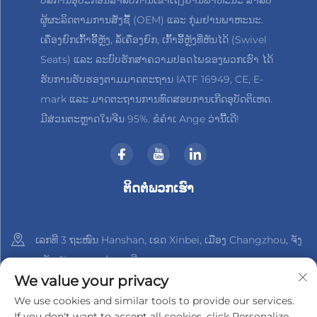
ບໍລິການອຸປະກອນສຳລັບການເຂົ້າເຖິງຢານພາຫະນະ ສຳລັບ
ຜູ້ຜະລິດຕາມການສັ່ງຊື້ (OEM) ແລະ ກຸ່ມຢານພາຫະນະ.
ເຄື່ອງຍົກເກົ້າອີ້ຫຼັງ, ລໍ້ເຄື່ອງຍົກ, ເກົ້າອີ້ຫຼັງທີ່ຫັນໄດ້ (Swivel
Seats) ແລະ ລະບົບຮັກສາຄວາມປອດໄພຂອງພວກເຮົາ ໄດ້
ຮັບການຮັບຮອງຕາມມາດຕະຖານ IATF 16949, CE, E-
mark ແລະ ມາດຕະຖານການທົດສອບການເກີດອຸບັດຕິເຫດ.
ມີສ່ວນຕະຫຼາດໃນຈີນ 95%. ຂໍຄຳເ Ange ວ່ານີ້ເດີ!
ຕິດຕໍ່ພວກເຮົາ
ເລກທີ 3 ຖະໜົນ Hanshan, ເຂດ Xinbei, ເມືອງ Changzhou, ຈັງ
ຫວັດ Jiangsu, ປະເທດຈີນ
We value your privacy
+86-18961288218
We use cookies and similar tools to provide our services.
If you don't want to accept all cookies, click Personalize