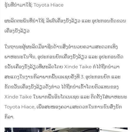
ຮຸ້ນທີ່ນໍາມາໃຊ້: Toyota Hiace
ຜະລິດຕະພັນທີ່ນໍາໃຊ້: ລິຟຕ໌ເຄື່ອງນັ່ງລ້ຽວ ແລະ ອຸປະກອນຂັດຂວນ
ເຄື່ອງນັ່ງລ້ຽວ
ໃນຖານະຜູ້ຜະລິດມືອາຊີບດ້ານສິ່ງອຳນວຍຄວາມສະດວກເທິງ
ພາຫະນະໃນຈີນ, ອຸປະກອນຍົກເຄື່ອງນັ່ງລ້ຽວ ແລະ ອຸປະກອນຂັດ
ຂວັ້ນເຄື່ອງນັ່ງລ້ຽວທີ່ຜະລິດໂດຍ Xinde Taike ກໍໄດ້ຖືກນຳມາ
ສະແດງໃນງານກິລາພາກພື້ນເອເຊຍຄັ້ງທີ 3. ອຸປະກອນຍົກ ແລະ
ຂັດຂວັ້ນເຄື່ອງນັ່ງລ້ຽວດັ່ງກ່າວ ໄດ້ຖືກນຳເຂົ້າໂດຍຕົວແທນຂອງ
Xinde Taike ໃນພາກພື້ນອິນໂດເນເຊຍ ແລະ ຕິດຕັ້ງໃສ່ພາຫະນະ
Toyota Hiace, ເພື່ອສະໜອງຄວາມສະດວກໃນການຂົນສົ່ງນັກ
ກິລາ.