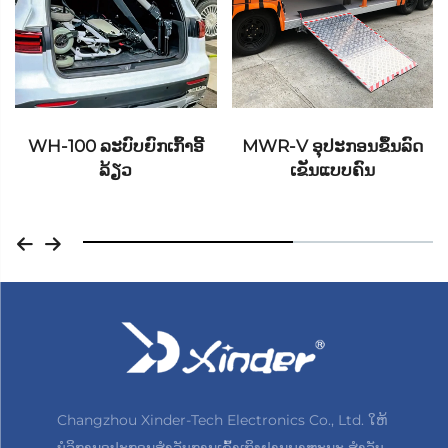
MWR-V ອຸປະກອນຂຶ້ນລົດ
ES-F-5/6/7 Series ຂັ້ນໄດ
ເຂັນແບບຄົນ
ຫຼາຍລະດັບ
Changzhou Xinder-Tech Electronics Co., Ltd. ໃຫ້