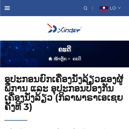
LO
ຄະດີ
ໜ້າຫຼັກ
>
ຄະດີ
ອຸປະກອນຍົກເຄື່ອງນັ່ງລ້ຽວຂອງຜູ້
ພິການ ແລະ ອຸປະກອນປ້ອງກັນ
ເຄື່ອງນັ່ງລ້ຽວ (ກິລາພາຣາເອເຊຍ
ຄັ້ງທີ 3)