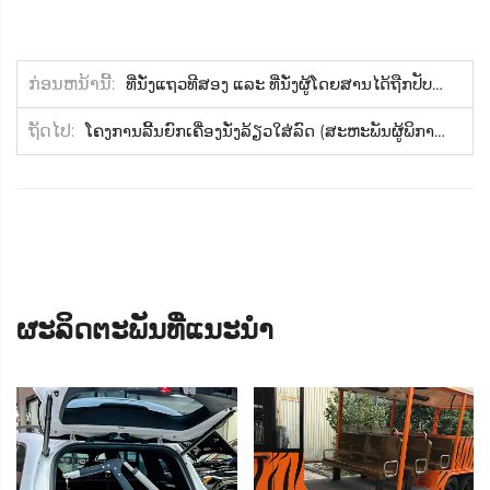
ກ່ອນຫນ້ານີ້
ທີ່ນັ່ງແຖວທີສອງ ແລະ ທີ່ນັ່ງຜູ້ໂດຍສານໄດ້ຖືກປັບປຸງດ້ວຍທີ່ນັ່ງສຳລັບຜູ້ພິການ
ຖັດໄປ
ໂຄງການລີ້ນຍົກເຄື່ອງນັ່ງລ້ຽວໃສ່ລົດ (ສະຫະພັນຜູ້ພິການແຫ່ງແຂວງຊີຈູ້ນ)
ຜະລິດຕະພັນທີ່ແນະນຳ