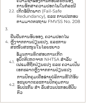
ຄວາມຊ້າຂອງການຕອບສະຫນອງ,
ການຮັກສາຄວາມປອດໄພໃນກໍລະນີ
ເກີດຂໍ້ຜິດພາດ (Fail-Safe
Redundancy), ແລະ ການປະກອບ
ຕາມມາດຕະຖານ FMVSS No. 208
ຢືນຢັນການຮັບຮອງ, ຄວາມປອດໄພ
ຫຼັງຈາກການປ່ຽນແປງ, ແລະການ
ສະໜັບສະໜູນໃນໄລຍະຍາວ
ຂໍ້ມູນການທົດສອບການເກີດ
ອຸບັດຕິເຫດຈາກ NHTSA ສຳລັບ
ເຟຣມທີ່ຖືກປ່ຽນແປງ ແລະ ຄວາມເປັນ
ເອກະລາດຫຼັງຈາກການປ່ຽນແປງ
ການປົກຄຸມເຄືອຂ່າຍບໍລິການທີ່ໄດ້ຮັບ
ອະນຸຍາດແລະການປົກຄຸມການ
ຮັບປະກັນ ສໍາ ລັບສ່ວນປະກອບທີ່ປັບ
ຕົວ