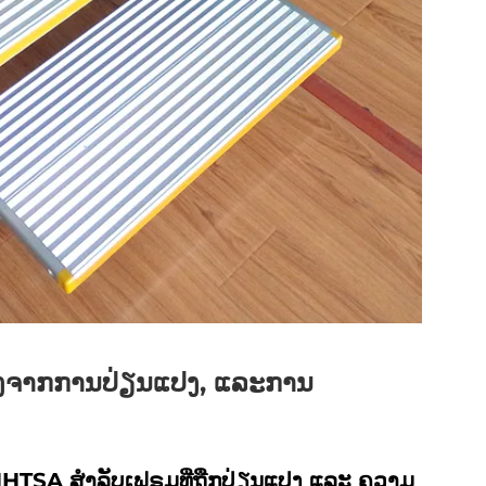
ັງຈາກການປ່ຽນແປງ, ແລະການ
 NHTSA ສຳລັບເຟຣມທີ່ຖືກປ່ຽນແປງ ແລະ ຄວາມ