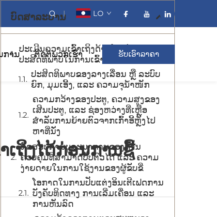
LO
ບົດສາລະບານ
ປະເມີນຄວາມເຂົ້າເຖິງດ້ານໂຄງສ້າງ ແລະ
ນການ
ຕິດຕໍ່ພວກເຮົາ
ຮັບເອົາລາຄາ
ປະສິດທິພາບໃນການເຂົ້າ-ອອກ
ປະສິດທິພາບຂອງລາງເລື່ອນ ຫຼື ລະບົບ
ຍົກ, ມຸມເອີ້ງ, ແລະ ຄວາມຈຸນ້ຳໜັກ
ຄວາມກວ້າງຂອງປະຕູ, ຄວາມສູງຂອງ
ເສີນປະຕູ, ແລະ ຊ່ອງຫວ່າງທີ່ເຫຼືອ
ສຳລັບການຍ້າຍຕົວຈາກເກົ້າອີ້ຫຼັງໄປ
ຫາທີ່ນັ່ງ
ເຖິງໄດ້ກ່ອນການຊື້
ທົດສອບການບູລະນາການຂອງການ
ຄວບຄຸມທີ່ສາມາດປັບຕົວໄດ້ ແລະ ຄວາມ
ງ່າຍດາຍໃນການໃຊ້ງານຂອງຜູ້ຂັບຂີ່
ໂອກາດໃນການປັບແຕ່ງອິນເຕີເຟດການ
ບັງຄັບທິດທາງ ການເລີ່ມເຄື່ອນ ແລະ
ການຫັນລົດ