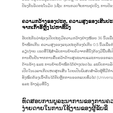
ປ້ອງກັນອັດຕະໂນມັດ (ເຊັ່ນ: ການກວດຈັບການຢຸດນິງ, ການປ້ອ
ຄວາມກວ້າງຂອງປະຕູ, ຄວາມສູງຂອງເສີນປະຕູ,
ຈາກເກົ້າອີ້ຫຼັງໄປຫາທີ່ນັ່ງ
ຮັບປະກັນວ່າຊ່ອງເປີດປະຕູມີຄວາມກວ້າງຢ່າງໜ້ອຍ 36 ນິ້ວເພື່ອ
ນ້ຳໜັກເກີນ. ຄວາມສູງຂອງແຖວປະຕູຕ້ອງບໍ່ເກີນ 0.5 ນິ້ວເພື
ລຽບງ່າຍ. ເຂດທີ່ໃຊ້ສຳລັບການຍ້າຍຕົວຈາກທີ່ນັ່ງຕ້ອງມີພື້ນທີ່ເປ
ການຢືນຢັນຈາກການຄົ້ນຄວ້າດ້ານສຸຂະພາບແລະການອອກແບບ
ດ້ານຂ້າງ ແລະ ການຍ້າຍນ້ຳໜັກໄດ້ຢ່າງປອດໄພ. ລະບົບການລັ
ເປີດໃນເວລາເກີດເຫດສຸກເສີນ ໂດຍເປັນພິເສດສຳລັບຜູ້ທີ່ມີກຳລ
ທັງໝົດຕ້ອງເຂົ້າກັນໄດ້ກັບຫຼັກການອອກແບບທົ່ວໄປ (Universal D
ແລະ ຂ້າງລຸ່ມທີ່ນັ່ງ.
ທົດສອບການບູລະນາການຂອງການຄວບຄ
ງ່າຍດາຍໃນການໃຊ້ງານຂອງຜູ້ຂັບຂີ່