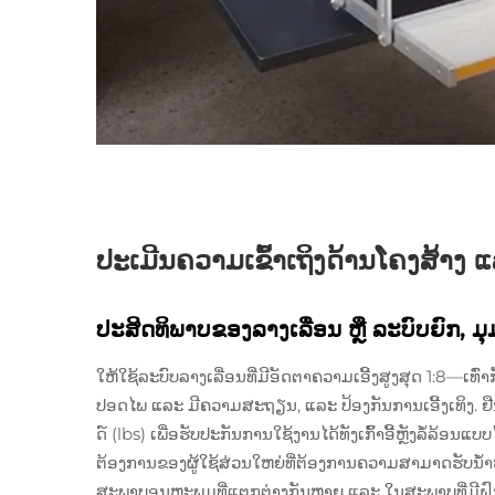
ປະເມີນຄວາມເຂົ້າເຖິງດ້ານໂຄງສ້າງ 
ປະສິດທິພາບຂອງລາງເລື່ອນ ຫຼື ລະບົບຍົກ, ມຸ
ໃຫ້ໃຊ້ລະບົບລາງເລື່ອນທີ່ມີອັດຕາຄວາມເອີ້ງສູງສຸດ 1:8—ເທົ່າກັບ
ປອດໄພ ແລະ ມີຄວາມສະຖຽນ, ແລະ ປ້ອງກັນການເອີ້ງເທິງ. ຢ
ດ໌ (lbs) ເພື່ອຮັບປະກັນການໃຊ້ງານໄດ້ທັງເກົ້າອີ້ຫຼັງລໍ້ລ້
ຕ້ອງການຂອງຜູ້ໃຊ້ສ່ວນໃຫຍ່ທີ່ຕ້ອງການຄວາມສາມາດຮັບນ້ຳ
ສະພາບອຸນຫະພູມທີ່ແຕກຕ່າງກັນຫຼາຍ ແລະ ໃນສະພາບທີ່ມີຝົນຕ