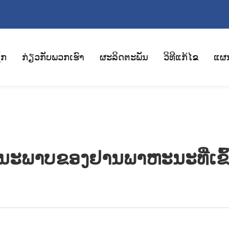
ັກ
ກ່ຽວກັບພວກເຮົາ
ຜະລິດຕະພັນ
ວິທີແກ້ໄຂ
ແຜ
ນະພາບຂອງຢານພາຫະນະທີ່ເຂົ້າ