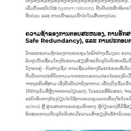
ເທິງເທິງເທິງເທິງເທິງເທິງເທິງເທິງເທິງເທິງເທິງເທິງເທິງເທິງເທິ
ເລີ່ມຕົ້ນລະບົບໃໝ່ (system reboots). ຢືນຢັນປະສິດທິພາບ
ຮີບດ່ວນ, ແລະ ການເຂົ້າລວມເຂົ້າໄປໃນເສັ້ນທາງດ່ວນ.
ຄວາມຊ້າຂອງການຕອບສະຫນອງ, ການຮັກສາຄວ
Safe Redundancy), ແລະ ການປະກອບ
ວັດແທກຄວາມຊ້າຂອງການຄວບຄຸມໄຟຟ້າຢ່າງເຂັ້ມງວດ: ຄວາມ
ລົດຢຸດນັ້ນເຊື່ອມໂຍງກັບຄວາມສ່ຽງທີ່ຈະເກີດອຸບັດຕິເຫດເພ
ວົງຈອນຄູ່—ຕົວຢ່າງເຊັ່ນ: ການເຊື່ອມຕໍ່ທາງກົລະປະກອບທີ່ເຮັດ
ຢືນຢັນການປະຕິບັດຕາມມາດຕະຖານຄວາມປອດໄພຂອງລົດມື້
ຈາກບຸກຄົນທີສາມ ເຊິ່ງຢືນຢັນວ່າຖົງອາກາດ, ເຄື່ອງດຶງເຂັ້ມເຂົ
ໄດ້ຢ່າງເຕັມທີ່ຫຼັງຈາກການປ່ຽນແປງ. ໃນຂະນະທີ່ທົດສອບ, 
ລະບົບທິດທາງຕ້ອງປ່ຽນໄປໃຊ້ການຄວບຄຸມແບບເຄື່ອງຈັກໂດຍອັດ
spikes) ຫຼື ສູນເສຍການຄວບຄຸມທິດທາງ. ຜູ້ປ່ຽນແປງທີ່ມີຊ
ທົດສອບການເກີດອຸບັດຕິເຫດມີຄວາມເທົ່າທຽງກັບຂໍ້ກຳນົດຂອ