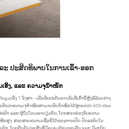
ແລະ ປະສິດທິພາບໃນການເຂົ້າ-ອອກ
ມເອີ້ງ, ແລະ ຄວາມຈຸນ້ຳໜັກ
ມຸມເອີ້ງ 7 ອົງສາ—ເພື່ອຮັບປະກັນການຂັບຂີ່ເກົ້າອີ້ຫຼັງລໍ້ລ້ອນຢ່າງ
ືນຢັນວ່າຄວາມຈຸນ້ຳໜັກສາມາດຮັບນ້ຳໜັກໄດ້ຫຼາຍກວ່າ 600 ປອນ
ອນແບບໄຟຟ້າ ແລະ ຜູ້ນັ່ງໃນເວລາດຽວກັນ, ໂດຍສອດຄ່ອງກັບຄວາມ
ໜັກສູງ. ສອບສອບຄວາມເຊື່ອຖືໄດ້ຂອງການເປີດ-ປິດລະບົບໃນ
ົກ, ໂດຍຢືນຢັນວ່າເສີນທີ່ມີຄວາມຕ້ານການລື່ນ ແລະ ມີລະບົບ