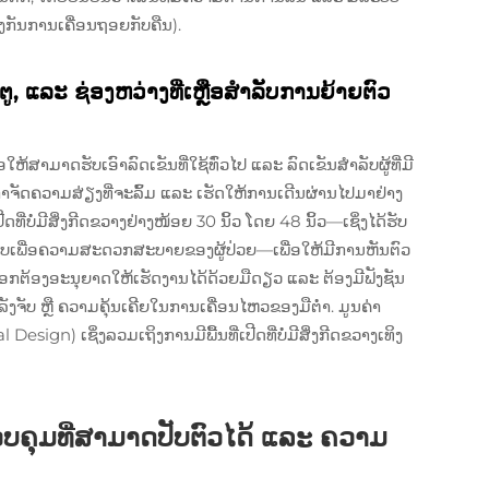
ງກັນການເຄື່ອນຖອຍກັບຄືນ).
 ແລະ ຊ່ອງຫວ່າງທີ່ເຫຼືອສຳລັບການຍ້າຍຕົວ
ໃຫ້ສາມາດຮັບເອົາລົດເຂັນທີ່ໃຊ້ທົ່ວໄປ ແລະ ລົດເຂັນສຳລັບຜູ້ທີ່ມີ
່ອກຳຈັດຄວາມສ່ຽງທີ່ຈະລົ້ມ ແລະ ເຮັດໃຫ້ການເດີນຜ່ານໄປມາຢ່າງ
ີດທີ່ບໍ່ມີສິ່ງກີດຂວາງຢ່າງໜ້ອຍ 30 ນິ້ວ ໂດຍ 48 ນິ້ວ—ເຊິ່ງໄດ້ຮັບ
ເພື່ອຄວາມສະດວກສະບາຍຂອງຜູ້ປ່ວຍ—ເພື່ອໃຫ້ມີການຫັນຕົວ
ອກຕ້ອງອະນຸຍາດໃຫ້ເຮັດງານໄດ້ດ້ວຍມືດຽວ ແລະ ຕ້ອງມີຟັງຊັນ
ັງຈັບ ຫຼື ຄວາມຄຸ້ນເຄີຍໃນການເຄື່ອນໄຫວຂອງມືຕ່ຳ. ມູນຄ່າ
esign) ເຊິ່ງລວມເຖິງການມີພື້ນທີ່ເປີດທີ່ບໍ່ມີສິ່ງກີດຂວາງເທິງ
ຸມທີ່ສາມາດປັບຕົວໄດ້ ແລະ ຄວາມ