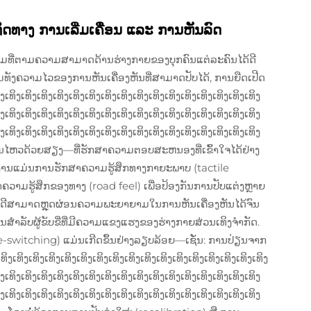
ດທາງ ການເລີ່ມເຄື່ອນ ແລະ ການຫັນລົດ
ເຕັມທີ່ຕາມຄວາມສາມາດດ້ານຮ່າງກາຍຂອງບຸກຄົນແຕ່ລະຄົນໄດ້ດີ
ທັງຄວາມໄວຂອງການຫັນເຄື່ອງຫັນທີ່ສາມາດປັບໄດ້, ການຍືດເປີດ
ິງເທິງເທິງເທິງເທິງເທິງເທິງເທິງເທິງເທິງເທິງເທິງເທິງເທິງເທິງເທິງເທິງ
ິງເທິງເທິງເທິງເທິງເທິງເທິງເທິງເທິງເທິງເທິງເທິງເທິງເທິງເທິງເທິງເທິງ
ິງເທິງເທິງເທິງເທິງເທິງເທິງເທິງເທິງເທິງເທິງເທິງເທິງເທິງເທິງເທິງເທິງ
ານເຄື່ອນໄຫວດ້ວຍສຽງ—ທີ່ຮັກສາຄວາມຕອບສະຫນອງທີ່ເຂົ້າໃຈໄດ້ຢ່າງ
ຊ້ງານແມ່ນການຮັກສາຄວາມຮູ້ສຶກທາງກາຍະພາບ (tactile
ກສາຄວາມຮູ້ສຶກຂອງທາງ (road feel) ເພື່ອປ້ອງກັນການປັບແຕ່ງຫຼາຍ
່າງດີສາມາດຫຼຸດຜ່ອນຄວາມພະຍາຍາມໃນການຫັນເຄື່ອງຫັນໄດ້ຈົນ
ຳຄັນສຳລັບຜູ້ຂັບຂີ່ທີ່ມີຄວາມແຂງແຮງຂອງຮ່າງກາຍສ່ວນເທິງຈຳກັດ.
switching) ແມ່ນເກີດຂຶ້ນຢ່າງລຽບລ້ອຍ—ເຊັ່ນ: ການປ່ຽນຈາກ
ງເທິງເທິງເທິງເທິງເທິງເທິງເທິງເທິງເທິງເທິງເທິງເທິງເທິງເທິງເທິງ
ິງເທິງເທິງເທິງເທິງເທິງເທິງເທິງເທິງເທິງເທິງເທິງເທິງເທິງເທິງເທິງເທິງ
ິງເທິງເທິງເທິງເທິງເທິງເທິງເທິງເທິງເທິງເທິງເທິງເທິງເທິງເທິງເທິງເທິງ