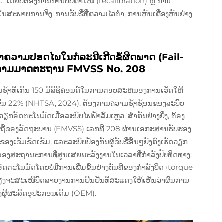
ງເ...... ໂດຍບໍ່ຕ້ອງການການປັບຄ່າໃໝ່ (recalibration) ຫຼື ການ
ໃນສະພາບການຈິງ: ການຂັບຂີ່ທີ່ຄວາມໄວຕ່ຳ, ການຫັນເຄື່ອງຫັນຢ່າງ
າມປອດໄພໃນກໍລະນີເກີດຂໍ້ຜິດພາດ (Fail-
ຕາມມາດຕະຖານ FMVSS No. 208
ຊ້າທີ່ເກີນ 150 ມີລິຊີຄອນດ໌ໃນການຕອບສະຫນອງການເຮັດໃຫ້
ີ່ມຂຶ້ນ 22% (NHTSA, 2024). ຕ້ອງການຄວາມຊ້ຳຊ້ອນຂອງລະບົບ
ວຽກອັດຕະໂນມັດເມື່ອລະບົບໄຟຟ້າລົ້ມເຫຼວ. ສຳຄັນຢ່າງຍິ່ງ, ຕ້ອງ
ຖືຂອງລັດຖະບານ (FMVSS) ເລກທີ 208 ຜ່ານເອກະສານຮັບຮອງ
້າຂອງເຂັມຂັດເຂັມ, ແລະລະບົບປ້ອງກັນຜູ້ຂັບຂີ່ອື່ນໆຍັງຄົງເຮັດວຽກ
ຈຳລອງສະຖານະການທີ່ສູນເສຍພະລັງງານໃນເວລາທີ່ກຳລັງປັບທິດທາງ:
ຕະໂນມັດໂດຍບໍ່ມີການເພີ່ມຂຶ້ນຢ່າງທັນທີຂອງກຳລັງບິດ (torque
ື່ສຽງຈະສະເໜີບົດລາຍງານການຢືນຢັນທີ່ສະແດງໃຫ້ເຫັນວ່າຜົນການ
ງຜູ້ຜະລິດອຸປະກອນເດີມ (OEM).