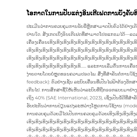
ໂອກາດໃນການປັບແຕ່ງອິນເຕີເຟດການບັງຄັບທິ
ປະເມີນວ່າການຄວບຄຸມການຂັບຂີ່ຫຼັກສາມາດປັບຕົວໄດ້ຢ່າງ
ປານໃດ. ສັງເກດເບິ່ງອິນເຕີເຟດທີ່ສາມາດໂປຣແກຣມໄດ້—ລວມ
ເຄື່ອງເຄື່ອນເທິງເທິງເທິງເທິງເທິງເທິງເທິງເທິງເທິງເທິງເທິງເທິງເທ
ເທິງເທິງເທິງເທິງເທິງເທິງເທິງເທິງເທິງເທິງເທິງເທິງເທິງເທິງເທິງເທ
ເທິງເທິງເທິງເທິງເທິງເທິງເທິງເທິງເທິງເທິງເທິງເທິງເທິງເທິງເທິງເທ
ເທິງເທິງເທິງເທິງເທິງເທິງເທິງເທິ...... ແລະການເລີ່ມຕົ້ນກ
ງ່າຍດາຍໂດຍບໍ່ຫຼຸດທອນຄວາມປອດໄພ. ສິ່ງທີ່ສຳຄັນຕໍ່ການໃ
feedback): ຕົວຢ່າງເຊັ່ນ ລະບົບເຄື່ອນທີ່ເປັນໄຟຟ້າຕ້ອງຮັ
ເກີນໄປ. ການສຶກສາຊີ້ໃຫ້ເຫັນວ່າລະບົບທີ່ຖືກອອກແບບມາຢ
ເຖິງ 40% (SAE International, 2023), ເຊິ່ງເປັນຂໍ້ດີທີ່ສ
ຮັບປະກັນວ່າການປ່ຽນແປງລະຫວ່າງໂຫຼດການໃຊ້ງານ (mode-
ການຄວບຄຸມດ້ວຍມືໄປເປັນການຄວບຄຸມດ້ວຍເທິງເທິງເທິງເທິງເທິງເທິ
ເທິງເທິງເທິງເທິງເທິງເທິງເທິງເທິງເທິງເທິງເທິງເທິງເທິງເທິງເທິງເທ
ເທິງເທິງເທິງເທິງເທິງເທິງເທິງເທິງເທິງເທິງເທິງເທິງເທິງເທິງເທິງເທ