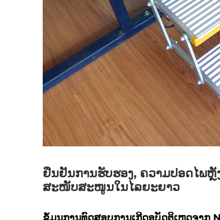
ຢືນຢັນການຮັບຮອງ, ຄວາມປອດໄພຫຼ
ສະໜັບສະໜູນໃນໄລຍະຍາວ
ຂໍ້ມູນການທົດສອບການເກີດອຸບັດຕິເຫດຈາກ