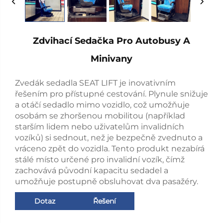
Zdvihací Sedačka Pro Autobusy A
Minivany
Zvedák sedadla SEAT LIFT je inovativním
řešením pro přístupné cestování. Plynule snižuje
a otáčí sedadlo mimo vozidlo, což umožňuje
osobám se zhoršenou mobilitou (například
starším lidem nebo uživatelům invalidních
vozíků) si sednout, než je bezpečně zvednuto a
vráceno zpět do vozidla. Tento produkt nezabírá
stálé místo určené pro invalidní vozík, čímž
zachovává původní kapacitu sedadel a
umožňuje postupně obsluhovat dva pasažéry.
Dotaz
Řešení