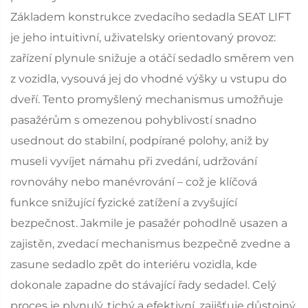
Základem konstrukce zvedacího sedadla SEAT LIFT
je jeho intuitivní, uživatelsky orientovaný provoz:
zařízení plynule snižuje a otáčí sedadlo směrem ven
z vozidla, vysouvá jej do vhodné výšky u vstupu do
dveří. Tento promyšlený mechanismus umožňuje
pasažérům s omezenou pohyblivostí snadno
usednout do stabilní, podpírané polohy, aniž by
museli vyvíjet námahu při zvedání, udržování
rovnováhy nebo manévrování – což je klíčová
funkce snižující fyzické zatížení a zvyšující
bezpečnost. Jakmile je pasažér pohodlně usazen a
zajistěn, zvedací mechanismus bezpečně zvedne a
zasune sedadlo zpět do interiéru vozidla, kde
dokonale zapadne do stávající řady sedadel. Celý
proces je plynulý, tichý a efektivní, zajišťuje důstojný