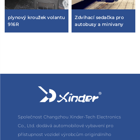
plynový kroužek volantu
Zdvihací sedačka pro
916R
autobusy a minivany
Společnost Changzhou Xinder-Tech Electronics
Co., Ltd. dodává automobilové vybavení pro
přístupnost vozidel výrobcům originálního