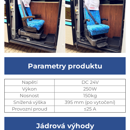
Parametry produktu
Napětí
DC 24V
Výkon
250W
Nosnost
150kg
Snížená výška
395 mm (po vytočení)
Provozní proud
≤25 A
Jádrová výhody