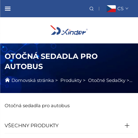
CS
OTOČNÁ SEDADLA PRO
AUTOBUS
Domovská stránka
>
Produkty
>
Otočné Sedačky
>
Ot
Otočná sedadla pro autobus
VŠECHNY PRODUKTY