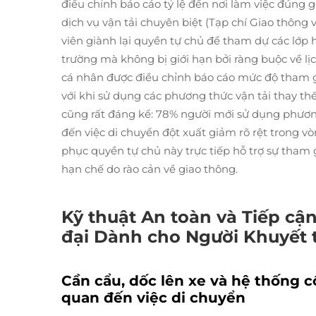
điều chỉnh báo cáo tỷ lệ đến nơi làm việc đúng 
dịch vụ vận tải chuyên biệt (Tạp chí Giao thông v
viên giành lại quyền tự chủ để tham dự các lớp 
trường mà không bị giới hạn bởi ràng buộc về lị
cá nhân được điều chỉnh báo cáo mức độ tham 
với khi sử dụng các phương thức vận tải thay thế
cũng rất đáng kể: 78% người mới sử dụng phương
đến việc di chuyển đột xuất giảm rõ rệt trong vò
phục quyền tự chủ này trực tiếp hỗ trợ sự tham g
hạn chế do rào cản về giao thông.
Kỹ thuật An toàn và Tiếp cậ
đại Dành cho Người Khuyết 
Cần cẩu, dốc lên xe và hệ thống 
quan đến việc di chuyển