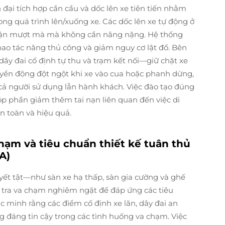
đại tích hợp cần cẩu và dốc lên xe tiên tiến nhằm
ng quá trình lên/xuống xe. Các dốc lên xe tự động ở
p cận mượt mà mà không cần nâng nặng. Hệ thống
thao tác nâng thủ công và giảm nguy cơ lật đổ. Bên
ây đai cố định tự thu và trạm kết nối—giữ chặt xe
huyển động đột ngột khi xe vào cua hoặc phanh dừng,
cả người sử dụng lẫn hành khách. Việc đào tạo đúng
p phần giảm thêm tai nạn liên quan đến việc di
n toàn và hiệu quả.
chạm và tiêu chuẩn thiết kế tuân thủ
A)
uyết tật—như sàn xe hạ thấp, sàn gia cường và ghế
 tra va chạm nghiêm ngặt để đáp ứng các tiêu
ác minh rằng các điểm cố định xe lăn, dây đai an
g đáng tin cậy trong các tình huống va chạm. Việc