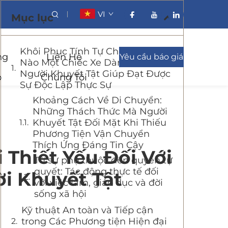
VI
Mục lục
Khôi Phục Tính Tự Chủ: Làm Thế
ng
Liên Hệ
Yêu cầu báo giá
Nào Một Chiếc Xe Dành Cho
Người Khuyết Tật Giúp Đạt Được
p
Chúng Tôi
Sự Độc Lập Thực Sự
Khoảng Cách Về Di Chuyển:
Những Thách Thức Mà Người
Khuyết Tật Đối Mặt Khi Thiếu
Phương Tiện Vận Chuyển
Thích Ứng Đáng Tin Cậy
 Thiết Yếu Đối Với
Từ sự phụ thuộc đến quyền tự
quyết: Tác động thực tế đối
i Khuyết Tật
với việc làm, giáo dục và đời
sống xã hội
Kỹ thuật An toàn và Tiếp cận
trong Các Phương tiện Hiện đại