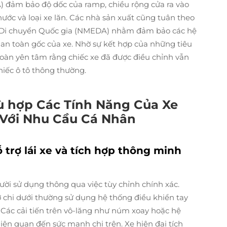
) đảm bảo độ dốc của ramp, chiều rộng cửa ra vào
hước và loại xe lăn. Các nhà sản xuất cũng tuân theo
ị Di chuyển Quốc gia (NMEDA) nhằm đảm bảo các hệ
n toàn gốc của xe. Nhờ sự kết hợp của những tiêu
toàn yên tâm rằng chiếc xe đã được điều chỉnh vẫn
iếc ô tô thông thường.
ù hợp Các Tính Năng Của Xe
 Với Nhu Cầu Cá Nhân
ỗ trợ lái xe và tích hợp thông minh
ười sử dụng thông qua việc tùy chỉnh chính xác.
chi dưới thường sử dụng hệ thống điều khiển tay
 Các cải tiến trên vô-lăng như núm xoay hoặc hệ
liên quan đến sức mạnh chi trên. Xe hiện đại tích