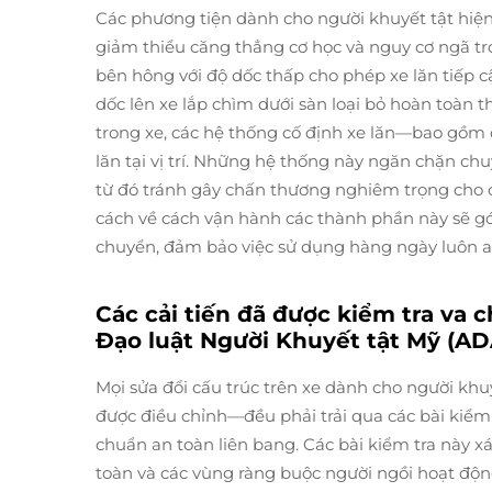
Các phương tiện dành cho người khuyết tật hiện 
giảm thiểu căng thẳng cơ học và nguy cơ ngã tro
bên hông với độ dốc thấp cho phép xe lăn tiế
dốc lên xe lắp chìm dưới sàn loại bỏ hoàn toàn 
trong xe, các hệ thống cố định xe lăn—bao gồm d
lăn tại vị trí. Những hệ thống này ngăn chặn c
từ đó tránh gây chấn thương nghiêm trọng cho 
cách về cách vận hành các thành phần này sẽ gó
chuyển, đảm bảo việc sử dụng hàng ngày luôn a
Các cải tiến đã được kiểm tra va 
Đạo luật Người Khuyết tật Mỹ (AD
Mọi sửa đổi cấu trúc trên xe dành cho người kh
được điều chỉnh—đều phải trải qua các bài kiểm
chuẩn an toàn liên bang. Các bài kiểm tra này x
toàn và các vùng ràng buộc người ngồi hoạt độn