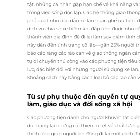
tật, những cá nhân gặp hạn chế về khả năng vậ
trong việc sống độc lập. Các hệ thống giao thôn
phổ quát như dốc dẫn xe lăn hoặc ghế ưu tiên, d
dịch vụ chia sẻ xe hiếm khi đáp ứng được nhu cầu
thành viên gia đình để đi lại làm suy giảm tính
này dẫn đến tình trạng cô lập—gần 25% người tr
báo cáo rằng các rào cản về giao thông ngăn cản 
tự di chuyển thủ công vào các phương tiện tiêu
lực, đặc biệt đối với những người sử dụng xe lăn
khoảng cách này bằng cách loại bỏ các rào cản v
Từ sự phụ thuộc đến quyền tự quyế
làm, giáo dục và đời sống xã hội
Các phương tiện dành cho người khuyết tật biến
đó mang lại những cải thiện rõ rệt về chất lượng
thích ứng giúp người lao động đi lại một cách