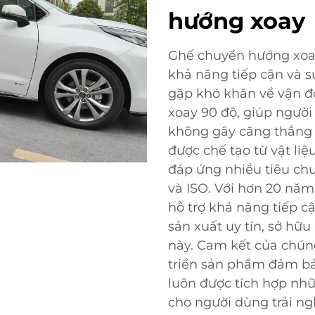
hướng xoay
Ghế chuyển hướng xoay
khả năng tiếp cận và s
gặp khó khăn về vận đ
xoay 90 độ, giúp ngườ
không gây căng thẳng 
được chế tạo từ vật li
đáp ứng nhiều tiêu ch
và ISO. Với hơn 20 nă
hỗ trợ khả năng tiếp c
sản xuất uy tín, sở hữ
này. Cam kết của chúng
triển sản phẩm đảm b
luôn được tích hợp nhữ
cho người dùng trải ng