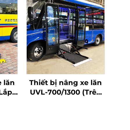
e lăn
Thiết bị nâng xe lăn
Lắp
UVL-700/1300 (Trên
)
bậc xe buýt)