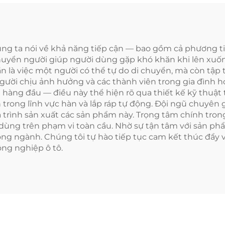
úng ta nói về khả năng tiếp cận — bao gồm cả phương t
chuyển người giúp người dùng gặp khó khăn khi lên xuố
n là việc một người có thể tự do di chuyển, mà còn tậ
ời chịu ảnh hưởng và các thành viên trong gia đình họ
ên hàng đầu — điều này thể hiện rõ qua thiết kế kỹ thuậ
 trong lĩnh vực hàn và lắp ráp tự động. Đội ngũ chuyên 
á trình sản xuất các sản phẩm này. Trọng tâm chính tro
dùng trên phạm vi toàn cầu. Nhờ sự tận tâm với sản ph
ong ngành. Chúng tôi tự hào tiếp tục cam kết thúc đẩy 
ng nghiệp ô tô.