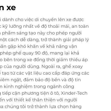
n xe
 dành cho việc di chuyển lên xe được
c kỹ lưỡng nhất về độ thoải mái, an toàn
ản phẩm sáng tạo này cho phép người
ột cách dễ dàng, trở thành giải pháp lý
hân gặp khó khăn về khả năng vận
 phép ghế quay 90 độ, mang lại khả
ào bên trong xe đồng thời giảm thiểu áp
ớp của người dùng. Ngoài ra, ghế xoay
 tạo từ các vật liệu cao cấp đáp ứng các
hiêm ngặt, đảm bảo độ bền và độ tin
ăm kinh nghiệm trong ngành công
 tiếp cận phương tiện ô tô, Xinder-Tech
ến với thiết kế thân thiện với người
a chúng tôi trở thành lựa chọn hàng