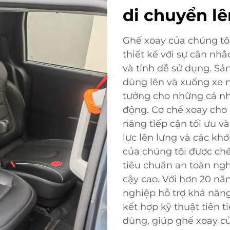
di chuyển lê
Ghế xoay của chúng tôi
thiết kế với sự cân nhắ
và tính dễ sử dụng. S
dùng lên và xuống xe m
tưởng cho những cá n
động. Cơ chế xoay cho
năng tiếp cận tối ưu v
lực lên lưng và các kh
của chúng tôi được chế
tiêu chuẩn an toàn ng
cậy cao. Với hơn 20 n
nghiệp hỗ trợ khả năng
kết hợp kỹ thuật tiên ti
dùng, giúp ghế xoay củ