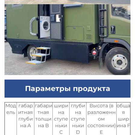
Параметры продукта
Мод
габар
габари
шири
глуби
Высота (в
обща
ель
итная
тная
на
на
разложенн
я
глуби
толщи
ступе
ступе
ом
шир
на A
на B
ньки
ньки
состоянии)
ина F
C
D
E