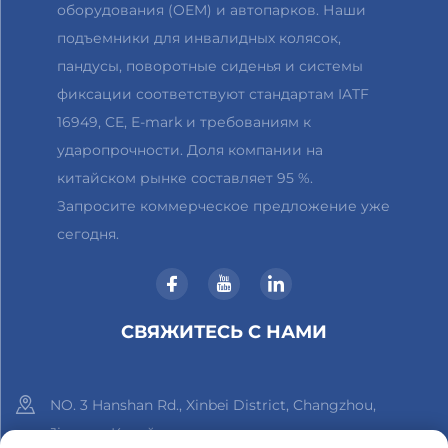
оборудования (OEM) и автопарков. Наши
подъемники для инвалидных колясок,
пандусы, поворотные сиденья и системы
фиксации соответствуют стандартам IATF
16949, CE, E-mark и требованиям к
ударопрочности. Доля компании на
китайском рынке составляет 95 %.
Запросите коммерческое предложение уже
сегодня.
СВЯЖИТЕСЬ С НАМИ
NO. 3 Hanshan Rd., Xinbei District, Changzhou,
Jiangsu, Китай