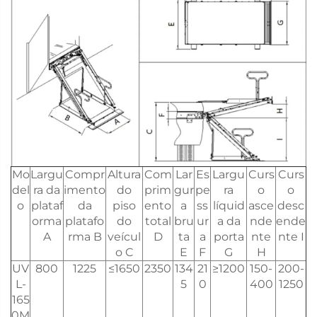
Mo
Largu
Compr
Altura
Com
Lar
Es
Largu
Curs
Curs
del
ra da
imento
do
prim
gur
pe
ra
o
o
o
plataf
da
piso
ento
a
ss
líquid
asce
desc
orma
platafo
do
total
bru
ur
a da
nde
ende
A
rma B
veícul
D
ta
a
porta
nte
nte I
o C
E
F
G
H
UV
800
1225
≤1650
2350
134
21
≥1200
150-
200-
L-
5
0
400
1250
165
0M