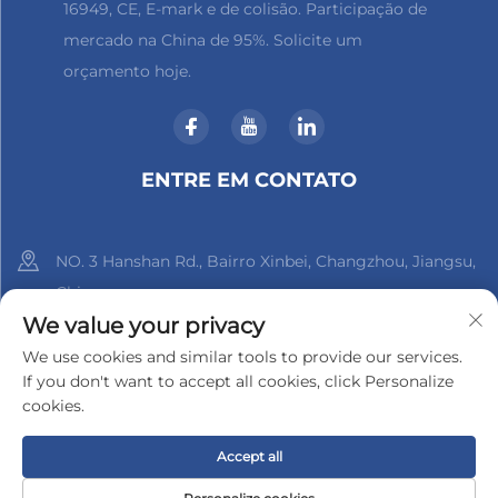
16949, CE, E-mark e de colisão. Participação de
mercado na China de 95%. Solicite um
orçamento hoje.
ENTRE EM CONTATO
NO. 3 Hanshan Rd., Bairro Xinbei, Changzhou, Jiangsu,
China
We value your privacy
+86-18961288218
We use cookies and similar tools to provide our services.
If you don't want to accept all cookies, click Personalize
[email protected]
cookies.
Accept all
Direitos autorais © 2025 por Changzhou Xinder-Tech Electronics
Co., Ltd.
Política de Privacidade