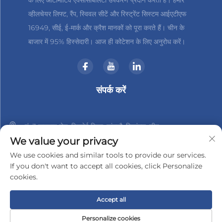
के लिए ऑटोमोटिव एक्सेसिबिलिटी उपकरण प्रदान करती है। हमारे
व्हीलचेयर लिफ्ट, रैंप, स्विवल सीटें और रिस्ट्रेंट सिस्टम आईएटीएफ
16949, सीई, ई-मार्क और क्रैश मानकों को पूरा करते हैं। चीन के
बाजार में 95% हिस्सेदारी। आज ही कोटेशन के लिए अनुरोध करें।
संपर्क करें
नं. 3 हानशान रोड, जिनबेई जिला, चांगझौ, जियांगसु, चीन
We value your privacy
+86-18961288218
We use cookies and similar tools to provide our services.
If you don't want to accept all cookies, click Personalize
[email protected]
cookies.
Accept all
कॉपीराइट © 2025 चांगझौ जिंडर-टेक इलेक्ट्रॉनिक्स कंपनी, लिमिटेड द्वारा
गोपनीयता नीति
Personalize cookies