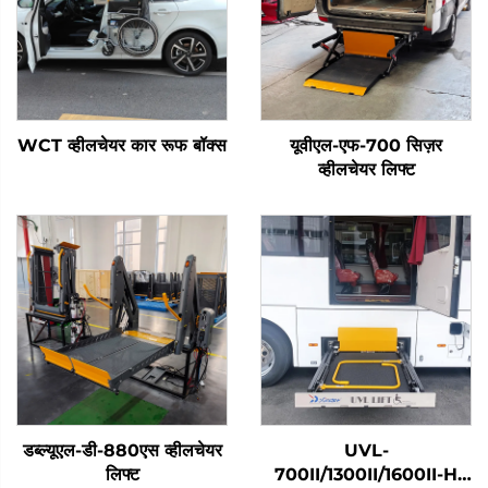
WCT व्हीलचेयर कार रूफ बॉक्स
यूवीएल-एफ-700 सिज़र
व्हीलचेयर लिफ्ट
डब्ल्यूएल-डी-880एस व्हीलचेयर
UVL-
लिफ्ट
700II/1300II/1600II-H