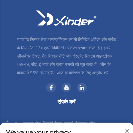
चांगझोउ ज़िन्डर-टेक इलेक्ट्रॉनिक्स कंपनी लिमिटेड ओईएम और फ्लीट
के लिए ऑटोमोटिव एक्सेसिबिलिटी उपकरण प्रदान करती है। हमारे
व्हीलचेयर लिफ्ट, रैंप, स्विवल सीटें और रिस्ट्रेंट सिस्टम आईएटीएफ
16949, सीई, ई-मार्क और क्रैश मानकों को पूरा करते हैं। चीन के
बाजार में 95% हिस्सेदारी। आज ही कोटेशन के लिए अनुरोध करें।
संपर्क करें
नं. 3 हानशान रोड, जिनबेई जिला, चांगझौ, जियांगसु, चीन
We value your privacy