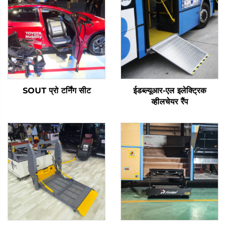
SOUT प्रो टर्निंग सीट
ईडब्ल्यूआर-एल इलेक्ट्रिक
व्हीलचेयर रैंप