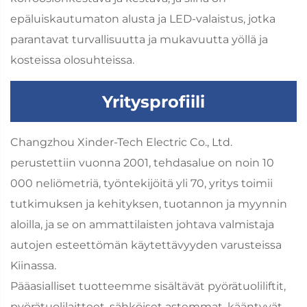
epäluiskautumaton alusta ja LED-valaistus, jotka
parantavat turvallisuutta ja mukavuutta yöllä ja
kosteissa olosuhteissa.
Yritysprofiili
Changzhou Xinder-Tech Electric Co., Ltd.
perustettiin vuonna 2001, tehdasalue on noin 10
000 neliömetriä, työntekijöitä yli 70, yritys toimii
tutkimuksen ja kehityksen, tuotannon ja myynnin
aloilla, ja se on ammattilaisten johtava valmistaja
autojen esteettömän käytettävyyden varusteissa
Kiinassa.
Pääasialliset tuotteemme sisältävät pyörätuoliliftit,
pyörätuolilaitteet, sähköiset astemmat, kääntyvät