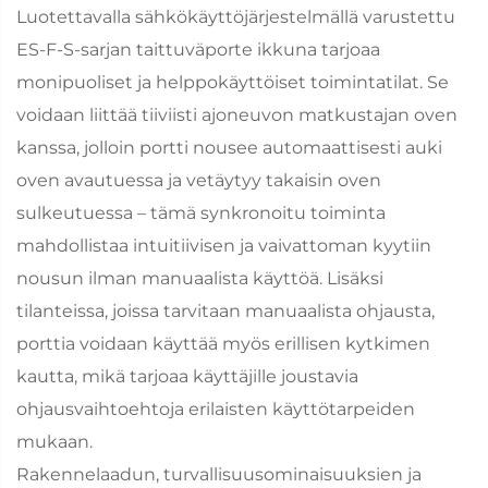
Luotettavalla sähkökäyttöjärjestelmällä varustettu
ES-F-S-sarjan taittuväporte ikkuna tarjoaa
monipuoliset ja helppokäyttöiset toimintatilat. Se
voidaan liittää tiiviisti ajoneuvon matkustajan oven
kanssa, jolloin portti nousee automaattisesti auki
oven avautuessa ja vetäytyy takaisin oven
sulkeutuessa – tämä synkronoitu toiminta
mahdollistaa intuitiivisen ja vaivattoman kyytiin
nousun ilman manuaalista käyttöä. Lisäksi
tilanteissa, joissa tarvitaan manuaalista ohjausta,
porttia voidaan käyttää myös erillisen kytkimen
kautta, mikä tarjoaa käyttäjille joustavia
ohjausvaihtoehtoja erilaisten käyttötarpeiden
mukaan.
Rakennelaadun, turvallisuusominaisuuksien ja