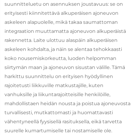
suunnitteluetu on asennuksen joustavuus: se on
erityisesti kiinnitettävä alkuperäisen ajoneuvon
askeleen alapuolelle, mikä takaa saumattoman
integraation muuttamatta ajoneuvon alkuperäistä
rakennetta. Laite ulottuu alaspäin alkuperäisen
askeleen kohdalta, ja näin se alentaa tehokkaasti
koko nousemiskorkeutta, luoden helpomman
siirtymän maan ja ajoneuvon sisustan välille. Tämä
harkittu suunnittelu on erityisen hyödyllinen
rajoitetusti liikkuville matkustajille, kuten
vanhuksille ja liikuntarajoitteisille henkilöille,
mahdollistaen heidän nousta ja poistua ajoneuvosta
turvallisesti, mutkattomasti ja huomattavasti
vähentyneellä fyysisellä rasituksella, eikä tarvetta
suurelle kumartumiselle tai nostamiselle ole.