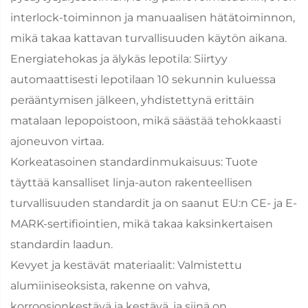
interlock-toiminnon ja manuaalisen hätätoiminnon,
mikä takaa kattavan turvallisuuden käytön aikana.
Energiatehokas ja älykäs lepotila: Siirtyy
automaattisesti lepotilaan 10 sekunnin kuluessa
perääntymisen jälkeen, yhdistettynä erittäin
matalaan lepopoistoon, mikä säästää tehokkaasti
ajoneuvon virtaa.
Korkeatasoinen standardinmukaisuus: Tuote
täyttää kansalliset linja-auton rakenteellisen
turvallisuuden standardit ja on saanut EU:n CE- ja E-
MARK-sertifiointien, mikä takaa kaksinkertaisen
standardin laadun.
Kevyet ja kestävät materiaalit: Valmistettu
alumiiniseoksista, rakenne on vahva,
korroosionkestävä ja kestävä, ja siinä on