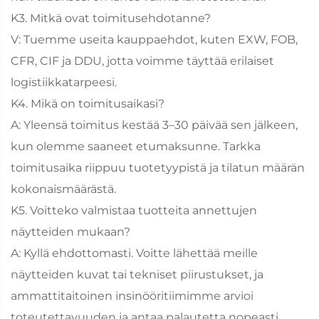
K3. Mitkä ovat toimitusehdotanne?
V: Tuemme useita kauppaehdot, kuten EXW, FOB,
CFR, CIF ja DDU, jotta voimme täyttää erilaiset
logistiikkatarpeesi.
K4. Mikä on toimitusaikasi?
A: Yleensä toimitus kestää 3–30 päivää sen jälkeen,
kun olemme saaneet etumaksunne. Tarkka
toimitusaika riippuu tuotetyypistä ja tilatun määrän
kokonaismäärästä.
K5. Voitteko valmistaa tuotteita annettujen
näytteiden mukaan?
A: Kyllä ehdottomasti. Voitte lähettää meille
näytteiden kuvat tai tekniset piirustukset, ja
ammattitaitoinen insinööritiimimme arvioi
toteutettavuuden ja antaa palautetta nopeasti.