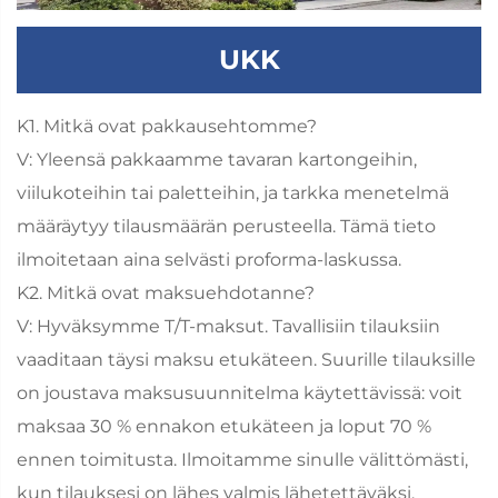
UKK
K1. Mitkä ovat pakkausehtomme?
V: Yleensä pakkaamme tavaran kartongeihin,
viilukoteihin tai paletteihin, ja tarkka menetelmä
määräytyy tilausmäärän perusteella. Tämä tieto
ilmoitetaan aina selvästi proforma-laskussa.
K2. Mitkä ovat maksuehdotanne?
V: Hyväksymme T/T-maksut. Tavallisiin tilauksiin
vaaditaan täysi maksu etukäteen. Suurille tilauksille
on joustava maksusuunnitelma käytettävissä: voit
maksaa 30 % ennakon etukäteen ja loput 70 %
ennen toimitusta. Ilmoitamme sinulle välittömästi,
kun tilauksesi on lähes valmis lähetettäväksi.