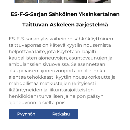
ES-F-S-Sarjan Sähköinen Yksinkertainen
Taittuvan Askeleen Järjestelmä
ES-F-S-sarjan yksivaiheinen sähkökäyttöinen
taittuvaporras on kätevä kyytiin nousemista
helpottava laite, jota käytetään laajalti
kaupallisten ajoneuvojen, asuntovaunujen ja
ambulanssien sivuoveissa. Se asennetaan
alkuperäisen ajoneuvonportaan alle, mikä
alentaa tehokkaasti kyytiin nousukorkeutta ja
mahdollistaa matkustajien (erityisesti
ikääntyneiden ja liikuntarajoitteisten
henkilöiden) turvallisen ja helpon pääsyn
ajoneuvoon ja sieltä pois.
Pyynnön
Ratkaisu
lähettäminen