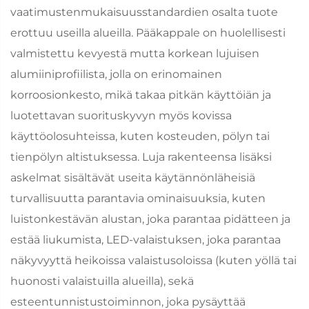
vaatimustenmukaisuusstandardien osalta tuote
erottuu useilla alueilla. Pääkappale on huolellisesti
valmistettu kevyestä mutta korkean lujuisen
alumiiniprofiilista, jolla on erinomainen
korroosionkesto, mikä takaa pitkän käyttöiän ja
luotettavan suorituskyvyn myös kovissa
käyttöolosuhteissa, kuten kosteuden, pölyn tai
tienpölyn altistuksessa. Luja rakenteensa lisäksi
askelmat sisältävät useita käytännönläheisiä
turvallisuutta parantavia ominaisuuksia, kuten
luistonkestävän alustan, joka parantaa pidätteen ja
estää liukumista, LED-valaistuksen, joka parantaa
näkyvyyttä heikoissa valaistusoloissa (kuten yöllä tai
huonosti valaistuilla alueilla), sekä
esteentunnistustoiminnon, joka pysäyttää