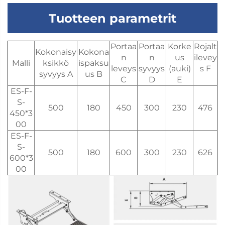
Tuotteen parametrit
Portaa
Portaa
Korke
Rojalt
Kokonaisy
Kokona
n
n
us
ilevey
Malli
ksikkö
ispaksu
leveys
syvyys
(auki)
s F
syvyys A
us B
C
D
E
ES-F-
S-
500
180
450
300
230
476
450*3
00
ES-F-
S-
500
180
600
300
230
626
600*3
00