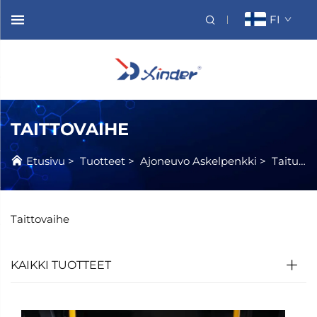
FI
TAITTOVAIHE
Etusivu
>
Tuotteet
>
Ajoneuvo Askelpenkki
>
Taituva Askelpenkki
Taittovaihe
KAIKKI TUOTTEET