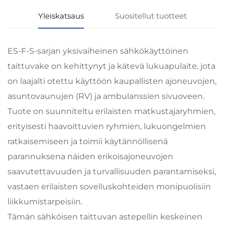
Yleiskatsaus
Suositellut tuotteet
ES-F-S-sarjan yksivaiheinen sähkökäyttöinen
taittuvake on kehittynyt ja kätevä lukuapulaite, jota
on laajalti otettu käyttöön kaupallisten ajoneuvojen,
asuntovaunujen (RV) ja ambulanssien sivuoveen.
Tuote on suunniteltu erilaisten matkustajaryhmien,
erityisesti haavoittuvien ryhmien, lukuongelmien
ratkaisemiseen ja toimii käytännöllisenä
parannuksena näiden erikoisajoneuvojen
saavutettavuuden ja turvallisuuden parantamiseksi,
vastaen erilaisten sovelluskohteiden monipuolisiin
liikkumistarpeisiin.
Tämän sähköisen taittuvan astepellin keskeinen