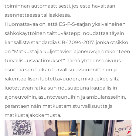
toiminnan automaattisesti, jos este havaitaan
asennettaessa tai laskiessa.
Huomattavaa on, että ES-F-S-sarjan yksivaiheinen
sähkökäyttöinen taittuvästeppi noudattaa täysin
kansallista standardia GB-13094-2017, jonka otsikko
on "Matkustajia kuljettavien ajoneuvojen rakenteen
turvallisuusvaatimukset". Tämä yhteensopivuus
osoittaa sen tiukan turvallisuussuunnittelun ja
rakenteellisen luotettavuuden, mikä tekee siitä
luotettavan ratkaisun nousuapuna kaupallisiin
ajoneuvoihin, asuntovaunuihin ja ambulansseihin,
parantaen näin matkustamisturvallisuutta ja
matkustajakokemusta.