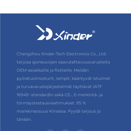
Changzhou Xinder-Tech Electronics Co., Ltd.
tarjoaa ajoneuvojen saavutettavuusvarusteita
OEM-asiakkaille ja flotteille. Meidän
pyörätuolinosturit, rampit, kääntyvät istuimet
ja turvavarustejärjestelmät täyttävät IATF
16949 -standardin sekä CE-, E-merkintä- ja
törmäystestausvaatimukset. 95 %
markkinaosuus Kiinassa. Pyydä tarjous jo
tänään.