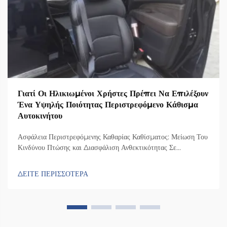
Γιατί Οι Ηλικιωμένοι Χρήστες Πρέπει Να Επιλέξουν
Ένα Υψηλής Ποιότητας Περιστρεφόμενο Κάθισμα
Αυτοκινήτου
Ασφάλεια Περιστρεφόμενης Καθαρίας Καθίσματος: Μείωση Του
Κινδύνου Πτώσης και Διασφάλιση Ανθεκτικότητας Σε
Συγκρούσεις Πώς ο σχεδιασμός της περιστρεφόμενης καθαρίας
καθίσματος ελαχιστοποιεί την πλευρική αστάθεια κατά τις
ΔΕΙΤΕ ΠΕΡΙΣΣΟΤΕΡΑ
μεταφορές Η καρέκλα διαθέτει έναν ειδικό μηχανισμό
περιστροφής που τη γυρίζει 90 μοίρες προς την πλευρά της
πόρτας του αυτοκινήτου, ώστε οι άνθρωποι...