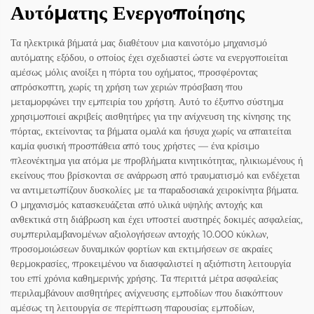
Αυτόματης Ενεργοποίησης
Τα ηλεκτρικά βήματά μας διαθέτουν μια καινοτόμο μηχανισμό
αυτόματης εξόδου, ο οποίος έχει σχεδιαστεί ώστε να ενεργοποιείται
αμέσως μόλις ανοίξει η πόρτα του οχήματος, προσφέροντας
απρόσκοπτη, χωρίς τη χρήση των χεριών πρόσβαση που
μεταμορφώνει την εμπειρία του χρήστη. Αυτό το έξυπνο σύστημα
χρησιμοποιεί ακριβείς αισθητήρες για την ανίχνευση της κίνησης της
πόρτας, εκτείνοντας τα βήματα ομαλά και ήσυχα χωρίς να απαιτείται
καμία φυσική προσπάθεια από τους χρήστες — ένα κρίσιμο
πλεονέκτημα για ατόμα με προβλήματα κινητικότητας, ηλικιωμένους ή
εκείνους που βρίσκονται σε ανάρρωση από τραυματισμό και ενδέχεται
να αντιμετωπίζουν δυσκολίες με τα παραδοσιακά χειροκίνητα βήματα.
Ο μηχανισμός κατασκευάζεται από υλικά υψηλής αντοχής και
ανθεκτικά στη διάβρωση και έχει υποστεί αυστηρές δοκιμές ασφαλείας,
συμπεριλαμβανομένων αξιολογήσεων αντοχής 10.000 κύκλων,
προσομοιώσεων δυναμικών φορτίων και εκτιμήσεων σε ακραίες
θερμοκρασίες, προκειμένου να διασφαλιστεί η αξιόπιστη λειτουργία
του επί χρόνια καθημερινής χρήσης. Τα περιττά μέτρα ασφαλείας
περιλαμβάνουν αισθητήρες ανίχνευσης εμποδίων που διακόπτουν
αμέσως τη λειτουργία σε περίπτωση παρουσίας εμποδίων,