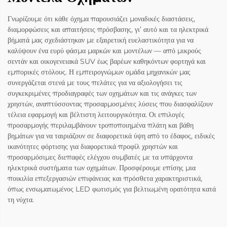
Γνωρίζουμε ότι κάθε όχημα παρουσιάζει μοναδικές διαστάσεις,
διαμορφώσεις και απαιτήσεις πρόσβασης, γι’ αυτό και τα ηλεκτρικά
βήματά μας σχεδιάστηκαν με εξαιρετική ευελαστικότητα για να
καλύψουν ένα ευρύ φάσμα μαρκών και μοντέλων — από μικρούς
σεντάν και οικογενειακά SUV έως βαρέων καθηκόντων φορτηγά και
εμπορικές στόλους. Η εμπειρογνώμων ομάδα μηχανικών μας
συνεργάζεται στενά με τους πελάτες για να αξιολογήσει τις
συγκεκριμένες προδιαγραφές των οχημάτων και τις ανάγκες των
χρηστών, αναπτύσσοντας προσαρμοσμένες λύσεις που διασφαλίζουν
τέλεια εφαρμογή και βέλτιστη λειτουργικότητα. Οι επιλογές
προσαρμογής περιλαμβάνουν τροποποιημένα πλάτη και βάθη
βημάτων για να ταιριάζουν σε διαφορετικά ύψη από το έδαφος, ειδικές
ικανότητες φόρτισης για διαφορετικά προφίλ χρηστών και
προσαρμόσιμες διεπαφές ελέγχου συμβατές με τα υπάρχοντα
ηλεκτρικά συστήματα των οχημάτων. Προσφέρουμε επίσης μια
ποικιλία επεξεργασιών επιφάνειας και πρόσθετα χαρακτηριστικά,
όπως ενσωματωμένος LED φωτισμός για βελτιωμένη ορατότητα κατά
τη νύχτα.