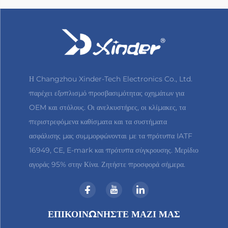
Η Changzhou Xinder-Tech Electronics Co., Ltd.
παρέχει εξοπλισμό προσβασιμότητας οχημάτων για
OEM και στόλους. Οι ανελκυστήρες, οι κλίμακες, τα
περιστρεφόμενα καθίσματα και τα συστήματα
ασφάλισης μας συμμορφώνονται με τα πρότυπα IATF
16949, CE, E-mark και πρότυπα σύγκρουσης. Μερίδιο
αγοράς 95% στην Κίνα. Ζητήστε προσφορά σήμερα.
ΕΠΙΚΟΙΝΩΝΉΣΤΕ ΜΑΖΊ ΜΑΣ