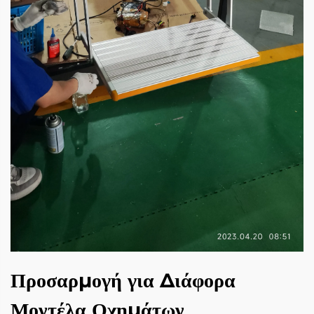
Προσαρμογή για Διάφορα
Μοντέλα Οχημάτων