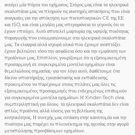
ανοίγει μία πόρτα του οχήματος. Στόχος μας είναι τα ηλεκτρικά
σκαλοπάτια μας να πληρούν τις αυστηρές απαιτήσεις που είναι
αναγκαίες για την απόκτηση των πιστοποιητικών CE της ΕΕ
και ISO, και είναι μεγάλη μας υπερηφάνεια το γεγονός ότι το
έχουν επιτύχει. Αυτό αποτελεί μαρτυρία της υψηλής ποιότητας
παραγωγής που ενσωματώνουμε στα ηλεκτρικά σκαλοπάτια
μας. Τα ελαφριά αλλά ισχυρά υλικά που έχουμε αναπτύξει
έχουν βελτιώσει τόσο την ασφάλεια όσο και την εμφάνιση των
προϊόντων μας. Επιπλέον, γνωρίζουμε ότι η εξατομικευμένη
προσαρμογή σε συγκεκριμένα μοντέλα οχημάτων είναι
θεμελιώδους σημασίας· για τον λόγο αυτό, διαθέτουμε ένα
δίκτυο υποστήριξης, εγκατάστασης και εκπαίδευσης,
προκειμένου να παρέχουμε στους πελάτες μας όλες τις
εξατομικευμένες προσαρμογές που ενδεχομένως επιθυμούν
για συγκεκριμένα μοντέλα οχημάτων. Η Xinder-Tech είναι
συμπεριληπτική για όλους· τα ηλεκτρικά σκαλοπάτια δεν είναι
απλώς προϊόντα, αλλά λύσεις για τη βελτίωση της
κινητικότητας. Η συνεχής μας εστίαση στην καινοτομία και την
ποιότητα μας παρέχει το πλεονέκτημα της ηγεσίας στην αγορά
μεταπώλησης προσβάσιμων οχημάτων.