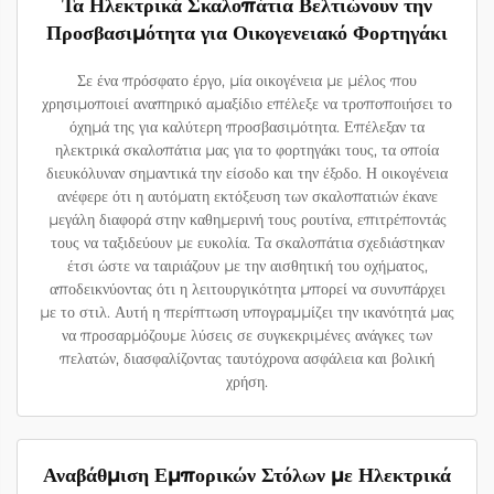
Τα Ηλεκτρικά Σκαλοπάτια Βελτιώνουν την
Προσβασιμότητα για Οικογενειακό Φορτηγάκι
Σε ένα πρόσφατο έργο, μία οικογένεια με μέλος που
χρησιμοποιεί αναπηρικό αμαξίδιο επέλεξε να τροποποιήσει το
όχημά της για καλύτερη προσβασιμότητα. Επέλεξαν τα
ηλεκτρικά σκαλοπάτια μας για το φορτηγάκι τους, τα οποία
διευκόλυναν σημαντικά την είσοδο και την έξοδο. Η οικογένεια
ανέφερε ότι η αυτόματη εκτόξευση των σκαλοπατιών έκανε
μεγάλη διαφορά στην καθημερινή τους ρουτίνα, επιτρέποντάς
τους να ταξιδεύουν με ευκολία. Τα σκαλοπάτια σχεδιάστηκαν
έτσι ώστε να ταιριάζουν με την αισθητική του οχήματος,
αποδεικνύοντας ότι η λειτουργικότητα μπορεί να συνυπάρχει
με το στιλ. Αυτή η περίπτωση υπογραμμίζει την ικανότητά μας
να προσαρμόζουμε λύσεις σε συγκεκριμένες ανάγκες των
πελατών, διασφαλίζοντας ταυτόχρονα ασφάλεια και βολική
χρήση.
Αναβάθμιση Εμπορικών Στόλων με Ηλεκτρικά