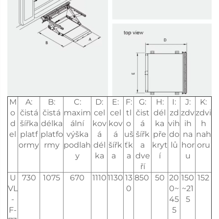
M
A:
B:
C:
D:
E:
F:
G:
H:
I:
J:
K:
o
čistá
čistá
maxim
cel
cel
tl
čist
dél
zd
zdv
zdvi
d
šířka
délka
ální
kov
kov
o
á
ka
vih
ih
h
el
platf
platfo
výška
á
á
uš
šířk
pře
do
na
nah
ormy
rmy
podlah
dél
šířk
ťk
a
kryt
lů
hor
oru
y
ka
a
a
dve
í
u
ří
U
730
1075
670
1110
1130
13
850
50
20
150
152
VL
0
0~
~21
-
45
5
F-
5