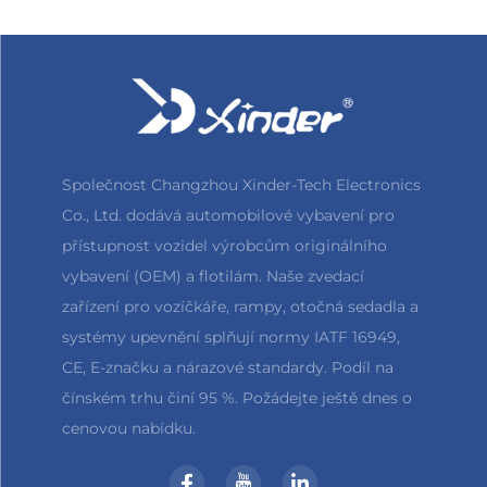
Společnost Changzhou Xinder-Tech Electronics
Co., Ltd. dodává automobilové vybavení pro
přístupnost vozidel výrobcům originálního
vybavení (OEM) a flotilám. Naše zvedací
zařízení pro vozíčkáře, rampy, otočná sedadla a
systémy upevnění splňují normy IATF 16949,
CE, E-značku a nárazové standardy. Podíl na
čínském trhu činí 95 %. Požádejte ještě dnes o
cenovou nabídku.