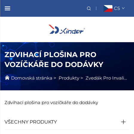
CS
ZDVIHACÍ PLOŠINA PRO
VOZÍČKÁŘE DO DODÁVKY
Domovská stránka
>
Produkty
>
Zvedák Pro Invalidní Vozík
Zdvihací plošina pro vozíčkáře do dodávky
VŠECHNY PRODUKTY