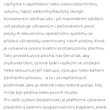
náchylné k opotřebení nebo nekonzistentnímu
výkonu, nabízí elektrohydraulický design
konzistentní zdvihací sílu i při maximálním zatížení,
což poskytuje uživatelům i pečovatelům pocit
jistoty. K robustnímu operačnímu systému se
přidává uživatelsky orientovaný návrh plošiny, která
je vybavena vysoce kvalitní protiskluzovou plochou.
Tato protiskluzová plocha, navržená tak, aby
zvyšovala tření, účinně brání vozíkům ve smýkání
nebo sklouznutí při nástupu, výstupu nebo během
zdvihacího procesu – a to i za nepříznivých
podmínek, jako je deštivé nebo ledové počasí, kdy
může být plošina nebo povrch kluzký.
Pro další zvýšení bezpečnosti je platforma vybavena
předními a zadními bezpečnostními klapkami, které