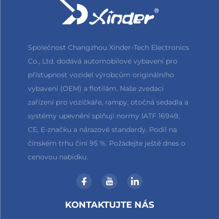
Společnost Changzhou Xinder-Tech Electronics
Co., Ltd. dodává automobilové vybavení pro
přístupnost vozidel výrobcům originálního
vybavení (OEM) a flotilám. Naše zvedací
zařízení pro vozíčkáře, rampy, otočná sedadla a
systémy upevnění splňují normy IATF 16949,
CE, E-značku a nárazové standardy. Podíl na
čínském trhu činí 95 %. Požádejte ještě dnes o
cenovou nabídku.
KONTAKTUJTE NÁS