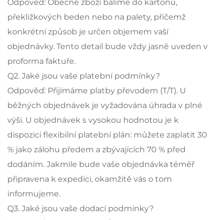
Odpověď: Obecně zboží balíme do kartonů,
překližkových beden nebo na palety, přičemž
konkrétní způsob je určen objemem vaší
objednávky. Tento detail bude vždy jasně uveden v
proforma faktuře.
Q2. Jaké jsou vaše platební podmínky?
Odpověď: Přijímáme platby převodem (T/T). U
běžných objednávek je vyžadována úhrada v plné
výši. U objednávek s vysokou hodnotou je k
dispozici flexibilní platební plán: můžete zaplatit 30
% jako zálohu předem a zbývajících 70 % před
dodáním. Jakmile bude vaše objednávka téměř
připravena k expedici, okamžitě vás o tom
informujeme.
Q3. Jaké jsou vaše dodací podmínky?