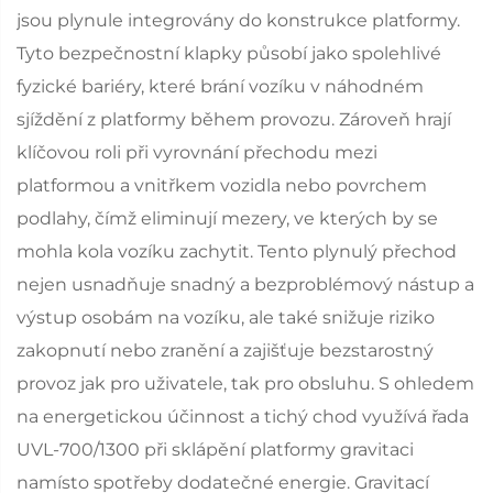
jsou plynule integrovány do konstrukce platformy.
Tyto bezpečnostní klapky působí jako spolehlivé
fyzické bariéry, které brání vozíku v náhodném
sjíždění z platformy během provozu. Zároveň hrají
klíčovou roli při vyrovnání přechodu mezi
platformou a vnitřkem vozidla nebo povrchem
podlahy, čímž eliminují mezery, ve kterých by se
mohla kola vozíku zachytit. Tento plynulý přechod
nejen usnadňuje snadný a bezproblémový nástup a
výstup osobám na vozíku, ale také snižuje riziko
zakopnutí nebo zranění a zajišťuje bezstarostný
provoz jak pro uživatele, tak pro obsluhu. S ohledem
na energetickou účinnost a tichý chod využívá řada
UVL-700/1300 při sklápění platformy gravitaci
namísto spotřeby dodatečné energie. Gravitací