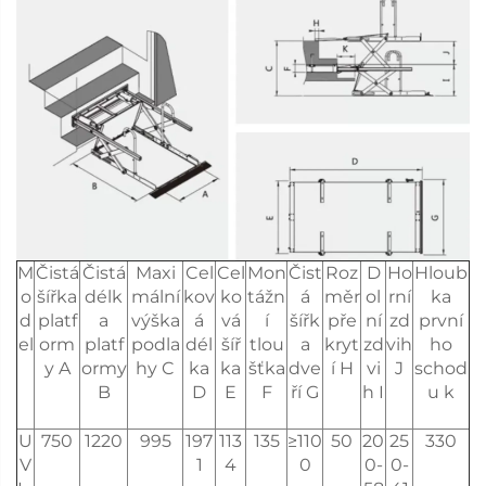
M
Čistá
Čistá
Maxi
Cel
Cel
Mon
Čist
Roz
D
Ho
Hloub
o
šířka
délk
mální
kov
ko
tážn
á
měr
ol
rní
ka
d
platf
a
výška
á
vá
í
šířk
pře
ní
zd
první
el
orm
platf
podla
dél
šíř
tlou
a
kryt
zd
vih
ho
y A
ormy
hy C
ka
ka
šťka
dve
í H
vi
J
schod
B
D
E
F
ří G
h I
u k
U
750
1220
995
197
113
135
≥110
50
20
25
330
V
1
4
0
0-
0-