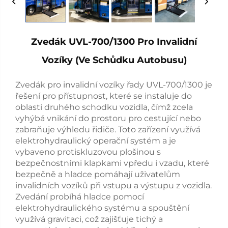
Zvedák UVL-700/1300 Pro Invalidní
Vozíky (ve Schůdku Autobusu)
Zvedák pro invalidní vozíky řady UVL-700/1300 je
řešení pro přístupnost, které se instaluje do
oblasti druhého schodku vozidla, čímž zcela
vyhýbá vnikání do prostoru pro cestující nebo
zabraňuje výhledu řidiče. Toto zařízení využívá
elektrohydraulický operační systém a je
vybaveno protiskluzovou plošinou s
bezpečnostními klapkami vpředu i vzadu, které
bezpečně a hladce pomáhají uživatelům
invalidních vozíků při vstupu a výstupu z vozidla.
Zvedání probíhá hladce pomocí
elektrohydraulického systému a spouštění
využívá gravitaci, což zajišťuje tichý a