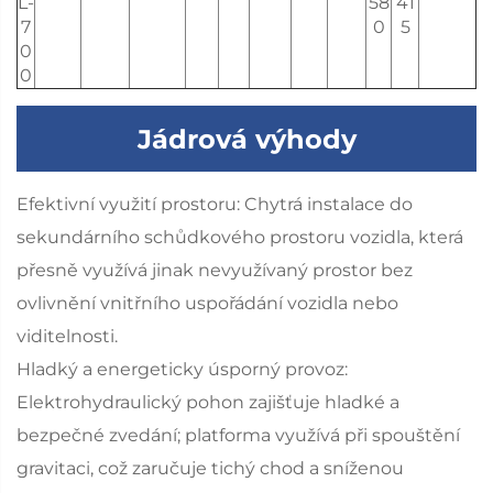
L-
58
41
7
0
5
0
0
Jádrová výhody
Efektivní využití prostoru: Chytrá instalace do
sekundárního schůdkového prostoru vozidla, která
přesně využívá jinak nevyužívaný prostor bez
ovlivnění vnitřního uspořádání vozidla nebo
viditelnosti.
Hladký a energeticky úsporný provoz:
Elektrohydraulický pohon zajišťuje hladké a
bezpečné zvedání; platforma využívá při spouštění
gravitaci, což zaručuje tichý chod a sníženou