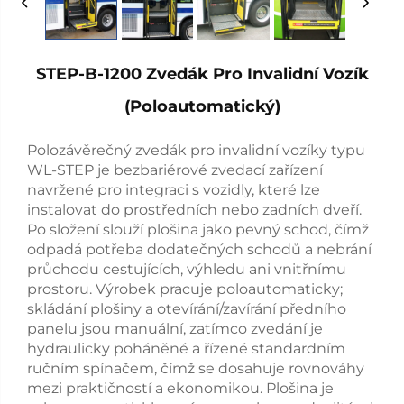
STEP-B-1200 Zvedák Pro Invalidní Vozík
(poloautomatický)
Polozávěrečný zvedák pro invalidní vozíky typu
WL-STEP je bezbariérové zvedací zařízení
navržené pro integraci s vozidly, které lze
instalovat do prostředních nebo zadních dveří.
Po složení slouží plošina jako pevný schod, čímž
odpadá potřeba dodatečných schodů a nebrání
průchodu cestujících, výhledu ani vnitřnímu
prostoru. Výrobek pracuje poloautomaticky;
skládání plošiny a otevírání/zavírání předního
panelu jsou manuální, zatímco zvedání je
hydraulicky poháněné a řízené standardním
ručním spínačem, čímž se dosahuje rovnováhy
mezi praktičností a ekonomikou. Plošina je