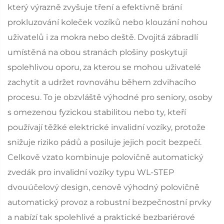
který výrazně zvyšuje tření a efektivně brání
prokluzování koleček vozíků nebo klouzání nohou
uživatelů i za mokra nebo deště. Dvojitá zábradlí
umístěná na obou stranách plošiny poskytují
spolehlivou oporu, za kterou se mohou uživatelé
zachytit a udržet rovnováhu během zdvihacího
procesu. To je obzvláště výhodné pro seniory, osoby
s omezenou fyzickou stabilitou nebo ty, kteří
používají těžké elektrické invalidní vozíky, protože
snižuje riziko pádů a posiluje jejich pocit bezpečí.
Celkově vzato kombinuje polovičně automatický
zvedák pro invalidní vozíky typu WL-STEP
dvouúčelový design, cenově výhodný polovičně
automatický provoz a robustní bezpečnostní prvky
a nabízí tak spolehlivé a praktické bezbariérové