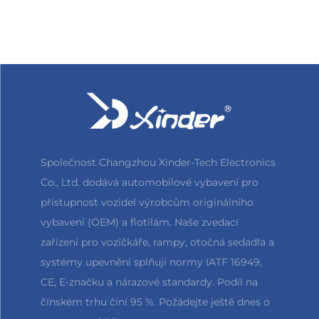
Společnost Changzhou Xinder-Tech Electronics
Co., Ltd. dodává automobilové vybavení pro
přístupnost vozidel výrobcům originálního
vybavení (OEM) a flotilám. Naše zvedací
zařízení pro vozíčkáře, rampy, otočná sedadla a
systémy upevnění splňují normy IATF 16949,
CE, E-značku a nárazové standardy. Podíl na
čínském trhu činí 95 %. Požádejte ještě dnes o