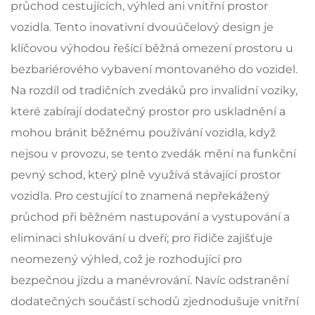
průchod cestujících, výhled ani vnitřní prostor
vozidla. Tento inovativní dvouúčelový design je
klíčovou výhodou řešící běžná omezení prostoru u
bezbariérového vybavení montovaného do vozidel.
Na rozdíl od tradičních zvedáků pro invalidní vozíky,
které zabírají dodatečný prostor pro uskladnění a
mohou bránit běžnému používání vozidla, když
nejsou v provozu, se tento zvedák mění na funkční
pevný schod, který plně využívá stávající prostor
vozidla. Pro cestující to znamená nepřekážený
průchod při běžném nastupování a vystupování a
eliminaci shlukování u dveří; pro řidiče zajišťuje
neomezený výhled, což je rozhodující pro
bezpečnou jízdu a manévrování. Navíc odstranění
dodatečných součástí schodů zjednodušuje vnitřní