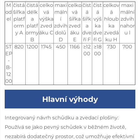
M
čistá
čistá
celko
maxi
celko
čist
čist
celkov
maxi
od
šířka
délk
vá
máln
vá
á
á
á
mální
el
platf
a
výška
í
šířka
šířk
výš
hloub
zdvih
orm
platf
zved
zdvih
zved
a
ka
ka
nahor
y A
ormy
áku C
dolů
áku
dve
dve
zvedá
u l
B
D
E
ří F
ří G
ku H
ST
820
1200
1745
450
1166
≥12
≥18
730
700
EP
00
00
-
B-
12
00
Hlavní výhody
Integrovaný návrh schůdku a zvedací plošiny:
Používá se jako pevný schůdek v běžném životě,
nezabírá dodatečný prostor, což umožňuje efektivní