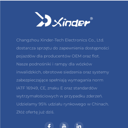
Changzhou Xinder-Tech Electronics Co., Ltd.
dostarcza sprzętu do zapewnienia dostępności
pojazdów dla producentów OEM oraz flot.
Nasze podnośniki i rampy dla wózków
inwalidzkich, obrotowe siedzenia oraz systemy
zabezpieczające spełniają wymagania norm
IATF 16949, CE, znaku E oraz standardów
wytrzymałościowych w przypadku zderzeń.
Udzielamy 95% udziału rynkowego w Chinach.
Złóż ofertę już dziś.