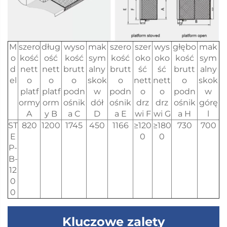
M
szero
dług
wyso
mak
szero
szer
wys
głębo
mak
o
kość
ość
kość
sym
kość
oko
oko
kość
sym
d
nett
nett
brutt
alny
brutt
ść
ść
brutt
alny
el
o
o
o
skok
o
nett
nett
o
skok
platf
platf
podn
w
podn
o
o
podn
w
ormy
orm
ośnik
dół
ośnik
drz
drz
ośnik
górę
A
y B
a C
D
a E
wi F
wi G
a H
l
ST
820
1200
1745
450
1166
≥120
≥180
730
700
E
0
0
P-
B-
12
0
0
Kluczowe zalety