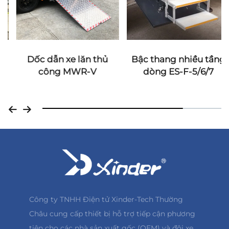
Dốc dẫn xe lăn thủ
Bậc thang nhiều tầng
công MWR-V
dòng ES-F-5/6/7
Công ty TNHH Điện tử Xinder-Tech Thường
Châu cung cấp thiết bị hỗ trợ tiếp cận phương
tiện cho các nhà sản xuất gốc (OEM) và đội xe.