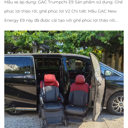
Mẫu xe áp dụng: GAC Trumpchi E9 Sản phẩm sử dụng: Ghế
phúc lợi tháo rời, ghế phúc lợi V2 Chi tiết: Mẫu GAC New
Energy E9 này đã được cải tạo với ghế phúc lợi tháo rời
Xindertech ở hàng ghế thứ hai, được trang bị hệ thống di
chuyển điện...