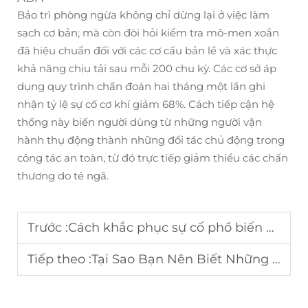
Bảo trì phòng ngừa không chỉ dừng lại ở việc làm
sạch cơ bản; mà còn đòi hỏi kiểm tra mô-men xoắn
đã hiệu chuẩn đối với các cơ cấu bản lề và xác thực
khả năng chịu tải sau mỗi 200 chu kỳ. Các cơ sở áp
dụng quy trình chẩn đoán hai tháng một lần ghi
nhận tỷ lệ sự cố cơ khí giảm 68%. Cách tiếp cận hệ
thống này biến người dùng từ những người vận
hành thụ động thành những đối tác chủ động trong
công tác an toàn, từ đó trực tiếp giảm thiểu các chấn
thương do té ngã.
Trước :
Cách khắc phục sự cố phổ biến với bậc thang điện cho xe hơi
Tiếp theo :
Tại Sao Bạn Nên Biết Những Điểm Trọng Yếu Này Khi Mua Một Chiếc Xe Tiếp Cận Được?