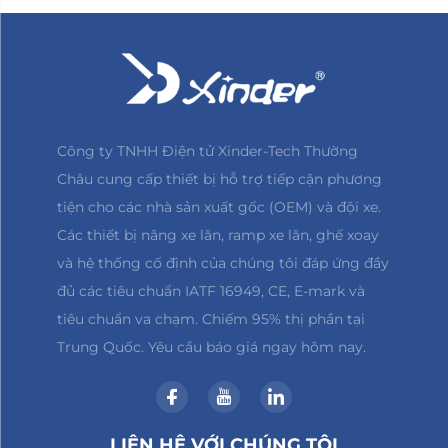
Công ty TNHH Điện tử Xinder-Tech Thường
Châu cung cấp thiết bị hỗ trợ tiếp cận phương
tiện cho các nhà sản xuất gốc (OEM) và đội xe.
Các thiết bị nâng xe lăn, ramp xe lăn, ghế xoay
và hệ thống cố định của chúng tôi đáp ứng đầy
đủ các tiêu chuẩn IATF 16949, CE, E-mark và
tiêu chuẩn va chạm. Chiếm 95% thị phần tại
Trung Quốc. Yêu cầu báo giá ngay hôm nay.
LIÊN HỆ VỚI CHÚNG TÔI