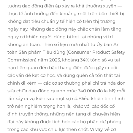
tượng dao động điện áp xảy ra khá thường xuyên —
thực tế ảnh hưởng đến khoảng một trên bốn thiết bị
không đạt tiêu chuẩn y tế hiện có trên thị trường
ngày nay. Những dao động này chắc chắn làm tăng
nguy cơ khiến người dùng bị kẹt tại những vị trí
không an toàn. Theo số liệu mới nhất từ Ủy ban An
toàn Sản phẩm Tiêu dùng (Consumer Product Safety
Commission) năm 2023, khoảng 34% tổng số vụ tai
nạn liên quan đến bậc thang điện được gây ra bởi
các vấn đề kẹt cơ học. Và đừng quên cả tổn thất tài
chính đi kèm — các cơ sở thường phải chi trả hóa đơn
sửa chữa dao động quanh mức 740.000 đô la Mỹ mỗi
lần xảy ra vụ kiện sau một sự cố. Điều khiến tình hình
trở nên nghiêm trọng hơn là, khác với các dốc cố
định truyền thống, những nền tảng di chuyển hiện
đại này không được tích hợp các bộ phận dự phòng
trong các khu vực chịu lực then chốt. Vì vậy, về cơ