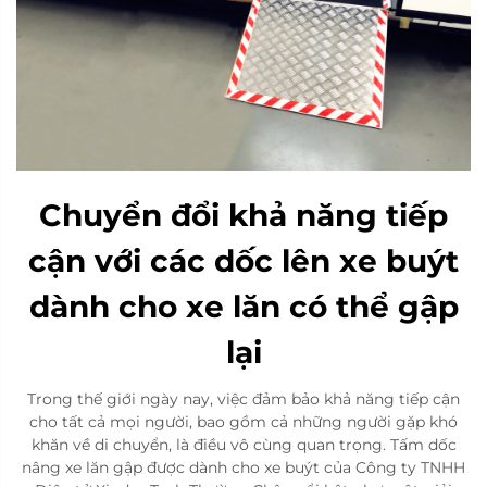
Chuyển đổi khả năng tiếp
cận với các dốc lên xe buýt
dành cho xe lăn có thể gập
lại
Trong thế giới ngày nay, việc đảm bảo khả năng tiếp cận
cho tất cả mọi người, bao gồm cả những người gặp khó
khăn về di chuyển, là điều vô cùng quan trọng. Tấm dốc
nâng xe lăn gập được dành cho xe buýt của Công ty TNHH