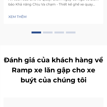
bảo Khả năng Chịu Va chạm - Thiết kế ghế xe quay
như thế nào để giảm thiểu mất ổn định ngang khi di
chuyển. Ghế có cơ chế xoay đặc biệt giúp xoay 90 độ
XEM THÊM
về phía cửa xe, nhờ đó người dùng...
Đánh giá của khách hàng về
Ramp xe lăn gập cho xe
buýt của chúng tôi