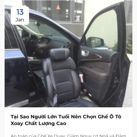
13
Jan
Tại Sao Người Lớn Tuổi Nên Chọn Ghế Ô Tô
Xoay Chất Lượng Cao
An toàn của Ghế Xe Quay: Giảm Nguy cơ Ngã và Đảm