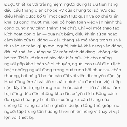
Được thiết kế với trải nghiệm người dùng là ưu tiên hàng
đầu, cầu thang điện cho xe RV của chúng tôi sở hữu các
điều khiển được bố trí một cách trực quan và cơ chế triển
khai tự động mượt mà, loại bỏ hoàn toàn việc vận hành thủ
công cũng như căng thẳng thể chất. Chỉ với một thao tác
kích hoạt đơn giản — qua nút bấm, điều khiển từ xa hoặc
cảm biến cửa tự động — cầu thang sẽ mở rộng trơn tru và
thu vào an toàn, giúp mọi người, bất kể khả năng vận động,
đều có thể lên xuống xe RV một cách dễ dàng, không cần
hỗ trợ. Thiết kế tinh tế này đặc biệt hữu ích cho những
người gặp khó khăn về di chuyển, người cao tuổi đi du lịch
hoặc những người đang trong quá trình hồi phục sau chấn
thương, bởi nó gỡ bỏ rào cản đối với việc di chuyển độc lập.
Hoạt động êm ái và kiểm soát chính xác đảm bảo việc tiếp
cận đầy tôn trọng trong mọi hoàn cảnh — từ các khu cắm
trại đông đúc đến những khu dân cư yên tĩnh. Bằng cách
đơn giản hóa quy trình lên – xuống xe, cầu thang của
chúng tôi nâng cao trải nghiệm du lịch tổng thể, giúp mọi
người tập trung tận hưởng thiên nhiên hùng vĩ thay vì vật
lộn với thiết bị.