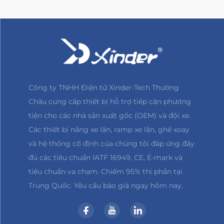
Công ty TNHH Điện tử Xinder-Tech Thường
Châu cung cấp thiết bị hỗ trợ tiếp cận phương
tiện cho các nhà sản xuất gốc (OEM) và đội xe.
Các thiết bị nâng xe lăn, ramp xe lăn, ghế xoay
và hệ thống cố định của chúng tôi đáp ứng đầy
đủ các tiêu chuẩn IATF 16949, CE, E-mark và
tiêu chuẩn va chạm. Chiếm 95% thị phần tại
Trung Quốc. Yêu cầu báo giá ngay hôm nay.