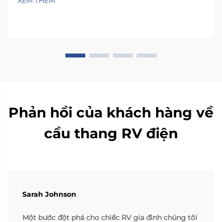
XEM THÊM
bên trong hầu hết các phương tiện quá chật hẹp,
khiến mọi người phải xoay xở...
Phản hồi của khách hàng về
cầu thang RV điện
Sarah Johnson
Một bước đột phá cho chiếc RV gia đình chúng tôi