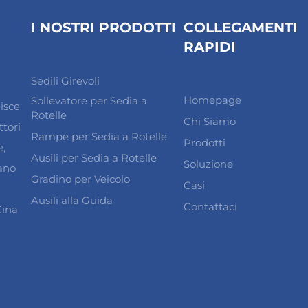
I NOSTRI PRODOTTI
COLLEGAMENTI
RAPIDI
Sedili Girevoli
Homepage
Sollevatore per Sedia a
isce
Rotelle
Chi Siamo
ttori
Rampe per Sedia a Rotelle
Prodotti
e,
Ausili per Sedia a Rotelle
Soluzione
tano
Gradino per Veicolo
Casi
Ausili alla Guida
Contattaci
Cina