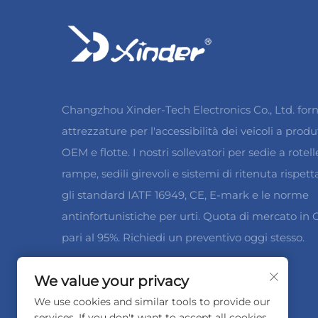
Changzhou Xinder-Tech Electronics Co., Ltd. forn
attrezzature per l'accessibilità dei veicoli a produ
OEM e flotte. I nostri sollevatori per sedie a rotell
rampe, sedili girevoli e sistemi di ritenuta rispet
gli standard IATF 16949, CE, E-mark e le norme
antinfortunistiche per urti. Quota di mercato in 
pari al 95%. Richiedi un preventivo oggi stesso.
We value your privacy
We use cookies and similar tools to provide our
services. If you don't want to accept all cookies,