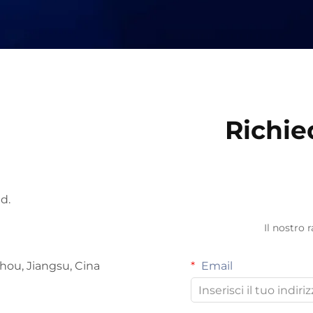
Richie
d.
Il nostro 
hou, Jiangsu, Cina
Email