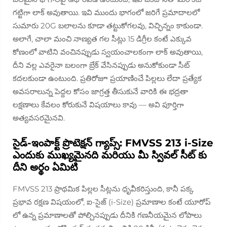
గట్టిగా లాక్ అవుతాయి. ఇవి ముందు భాగంలో జరిగే ప్రమాదాలలో
సుమారు 20G బలాలను కూడా తట్టుకోగలవు, విచ్ఛిన్నం కాకుండా.
అలాగే, చాలా మంచి నాణ్యత గల సీట్లు 15 డిగ్రీల కంటే ఎక్కువ
కోణంలో వాటిని వంచినప్పుడు స్వయంచాలకంగా లాక్ అవుతాయి,
దీని వల్ల ఎవరైనా బలంగా బ్రేక్ వేసినప్పుడు అనుకోకుండా సీట్
కదలకుండా ఉంటుంది. ప్రతిరోజూ ప్రయాణించే పిల్లలు లేదా ప్రత్యేక
అవసరాలున్న పెద్దల కోసం జాగ్రత్త తీసుకునే వారికి ఈ భద్రతా
లక్షణాలు కేవలం కోరుకునే విషయాలు కావు — అవి పూర్తిగా
అత్యవసరమైనవి.
సైడ్-ఇంపాక్ట్ ప్రొటెక్షన్ గ్యాప్స్: FMVSS 213 i-Size
ఎందుకు ముఖ్యమైనది మరియు మీ స్వివల్ సీట్ కు
దీని అర్థం ఏమిటి
FMVSS 213 ప్రాథమిక పిల్లల సీట్లను ధృవీకరిస్తుంది, కానీ పక్క
ప్రభావ రక్షణ విషయంలో, ఐ-సైజ్ (i-Size) ప్రమాణాల కంటే యూరోప్
లో ఉన్న ప్రమాణాలతో పోల్చినప్పుడు దీనికి గణనీయమైన లోపాలు