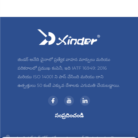
జిండర్ అనేది చైనాలో ప్రత్యేక వాహన మార్పులు మరియు
పరికరాలలో ప్రముఖ కంపెనీ, ఇది IATF 16949: 2016
మరియు ISO 14001 ని పాస్ చేసింది మరియు దాని
ఉత్పత్తులు 50 కంటే ఎక్కువ దేశాలకు ఎగుమతి చేయబడ్డాయి.
సంప్రదించండి
నం. 3 హాన్‌షాన్ రోడ్, జిన్బేయి జిల్లా, చాంగ్‌జౌ, జియాంగ్సు, చైనా