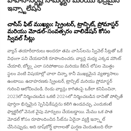
వాహన-నిర్దిష్ట సామర్థ్యం మరియు భద్రమైన
ఇన్స్టాలేషన్
చాసిస్ ఫిట్ ముఖ్యం: స్ప్రింటర్, ట్రాన్సిట్, ప్రోమాస్టర్
మరియు మోడల్-సంవత్సరం వాలిడేషన్ కోసం
స్వివల్ సీట్లు
వ్యాన్ తయారీదారులు అందరూ తమ చాసిస్‌లను స్వివెల్ సీట్లతో ఒకే
విధంగా పని చేయడానికి రూపొందించరు. వ్యాన్ల మధ్య ఎక్కడ మౌంట్
చేయాలి, బోల్ట్లు ఎలా సరిపోతాయి మరియు కేబిన్ లోపల మొత్తం
స్థలం వంటి విషయాల్లో చాలా చిన్నా, కానీ ముఖ్యమైన వ్యత్యాసాలు
ఉంటాయి. ఉదాహరణకు స్ప్రింటర్, ట్రాన్సిట్ మరియు ప్రోమాస్టర్
గురించి ఆలోచించండి. రెండు వ్యాన్లు కాగితంపై ఒకేలా కనిపించినా,
2023లో నిర్మించబడిన ఒకటి 2024లో నిర్మించబడిన దానితో పోల్చితే
పూర్తిగా భిన్నమైన స్పెసిఫికేషన్లను కలిగి ఉండవచ్చు, ఎందుకంటే
ఫ్యాక్టరీలో వెనుక వైపు మార్పులు చేయబడ్డాయి. మేము ఒక పాత
మోడల్ కోసం రూపొందించిన సీట్‌ను ఏదైనా వ్యక్తి ఇన్స్టాల్
చేసినప్పుడు, అది డాష్‌బోర్డ్ భాగాలతో ఘర్షణ చెందుతుంది లేదా