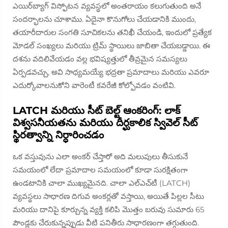
ఎయిర్‌బ్యాగ్ విస్ఫోటన వ్యవస్థలో అంతరాయం కలుగుతుంది అనే
సందర్భాలను చూశాము. ఏదైనా కొనుగోలు చేయడానికి ముందు,
తయారీదారుల సంగతి సూచికలను తనిఖీ చేయండి, ఇందులో ప్రత్యేక
మోడల్ సంఖ్యలు మరియు ట్రిమ్ స్థాయిలు జాబితా చేయబడ్డాయి. ఈ
దశను వదిలివేయడం వల్ల భవిష్యత్తులో తీవ్రమైన సమస్యలు
ఏర్పడవచ్చు, అవి సాధ్యమయ్యే భద్రతా ప్రమాదాలు మరియు ఎవరూ
ఎదుర్కోవాలనుకోని వారెంటీ కవరేజీ కోల్పోవడం వంటివి.
LATCH మరియు సీట్ బెల్ట్ ఆంకరింగ్: లాక్
విశ్వసనీయతను మరియు దీర్ఘకాలిక స్వివెల్ సీట్
స్థిరత్వాన్ని నిర్ధారించడం
ఒక వస్తువును ఎలా అంకర్ చేస్తారో అది మలుపులు తీసుకునే
సమయంలో లేదా ప్రమాదాల సమయంలో కూడా సురక్షితంగా
ఉండటానికి చాలా ముఖ్యమైనది. చాలా ఎల్‌ఎచ్‌టీ (LATCH)
వ్యవస్థలు సాధారణ దిగువ అంకర్లతో వస్తాయి, అయితే పిల్లల సీటు
మరియు దానిపై కూర్చున్న వ్యక్తి కలిపి మొత్తం బరువు సుమారు 65
పౌండ్లకు చేరుకున్నప్పుడు వీటి పనితీరు సాధారణంగా తగ్గుతుంది.