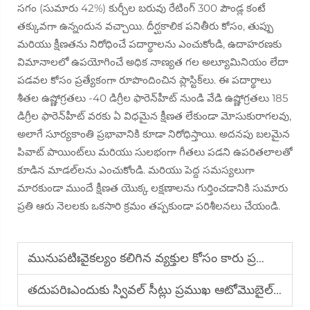
సగం (సుమారు 42%) కుర్చీల బరువు రేటింగ్ 300 పౌండ్ల కంటే
తక్కువగా ఉన్నందున వచ్చాయి. దీర్ఘకాలిక పనితీరు కోసం, తుప్పు
మరియు క్షీణతను నిరోధించే పదార్థాలను ఎంచుకోండి, ఉదాహరణకు
విమానాలలో ఉపయోగించే అధిక నాణ్యత గల అల్యూమినియం లేదా
పడవల కోసం ప్రత్యేకంగా రూపొందించిన ప్లాస్టిక్‌లు. ఈ పదార్థాలు
శీతల ఉష్ణోగ్రతలు -40 డిగ్రీల ఫారెన్‌హీట్ నుండి వేడి ఉష్ణోగ్రతలు 185
డిగ్రీల ఫారెన్‌హీట్ వరకు ఏ విధమైన క్షీణత లేకుండా మోసుకురాగలవు,
అలాగే సూర్యకాంతి ప్రభావానికి కూడా నిరోధిస్తాయి. అదనపు బలమైన
పివాట్ పాయింట్‌లు మరియు సులభంగా గీతలు పడని ఉపరితలాలతో
కూడిన మాడల్‌లను ఎంచుకోండి. మరియు పెద్ద సమస్యలుగా
మారకుండా ముందే క్షీణత యొక్క లక్షణాలను గుర్తించడానికి సుమారు
ప్రతి ఆరు నెలలకు ఒకసారి క్రమం తప్పకుండా పరిశీలనలు చేయండి.
మునుపటిః
వైకల్యం కలిగిన వ్యక్తుల కోసం కారు ప్రయాణంలో స్వివల్ సీట్ ఎందుకు గేమ్-ఛేంజర్ అవుతుంది
తదుపరిః
ఎందుకు స్వివల్ సీట్లు ప్రముఖ ఆటోమొబైల్ బ్రాండ్లతో సుసంగతంగా ఉంటాయి