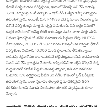
ఉన్నాయి. యూరోపియన్ వ్యవస్థ నిజానికి 20 కిమీ/గంట వైపు వైపు
ఢీకొనే పరిస్థితులను పరీక్షిస్తుంది, ఇందులో మెడపై పనిచేసే బలాన్ని
3,200 న్యూటన్ల కంటే తక్కువగా ట్రాక్ చేసే ప్రత్యేక డమ్మీ సెన్సార్లను
ఉపయోగిస్తారు. అయితే, మన FMVSS 213 ప్రమాణం ముందు వైపు
ఢీకొనే పరిస్థితులపై మాత్రమే దృష్టి పెడుతుంది. దీని అర్థం ఏమిటి?
ఉత్తర అమెరికాలో అమ్మే తిరిగే కారు సీట్లు మనం చాలా సార్లు చూసే
విధంగా ఘోరమైన 'టీ-బోన్' ప్రమాదాలకు సిద్ధంగా లేవు. NHTSA
డేటా ప్రకారం, 2018 నుండి 2022 వరకు మాత్రమే ఈ రకమైన ఢీకొనే
పరిస్థితులు సుమారు 10,000 మంది ప్రాణాలను తీసుకున్నాయి.
అదనపు రక్షణ కోసం కావాలనుకునే తల్లిదండ్రులు కనీస అవసరాలకు
మించి పనిచేసే బ్రాండ్లను వెతకాలి. కొన్ని కంపెనీలు శక్తిని శోషించే పక్క
మద్దతులతో కూడిన సీట్లను అందిస్తున్నాయి, ఇవి తల కదలికను
సుమారు 15% తగ్గిస్తాయి; వీటిని 30 డిగ్రీల కోణంలో స్లెడ్ పరీక్షలకు
ఉపయోగిస్తారు; ఇంకా ప్రభావం తర్వాత ప్రమాదకరమైన తిరిగి
కదలికలను ఆపే మూడు బిందువుల యాంకర్ వ్యవస్థలను కూడా
చేర్చారు.