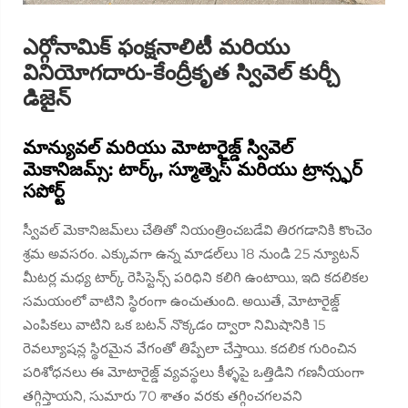
ఎర్గోనామిక్ ఫంక్షనాలిటీ మరియు
వినియోగదారు-కేంద్రీకృత స్వివెల్ కుర్చీ
డిజైన్
మాన్యువల్ మరియు మోటారైజ్డ్ స్వివెల్
మెకానిజమ్స్: టార్క్, స్మూత్నెస్ మరియు ట్రాన్స్ఫర్
సపోర్ట్
స్వీవల్ మెకానిజమ్‌లు చేతితో నియంత్రించబడేవి తిరగడానికి కొంచెం
శ్రమ అవసరం. ఎక్కువగా ఉన్న మాడల్‌లు 18 నుండి 25 న్యూటన్
మీటర్ల మధ్య టార్క్ రెసిస్టెన్స్ పరిధిని కలిగి ఉంటాయి, ఇది కదలికల
సమయంలో వాటిని స్థిరంగా ఉంచుతుంది. అయితే, మోటారైజ్డ్
ఎంపికలు వాటిని ఒక బటన్ నొక్కడం ద్వారా నిమిషానికి 15
రెవల్యూషన్ల స్థిరమైన వేగంతో తిప్పేలా చేస్తాయి. కదలిక గురించిన
పరిశోధనలు ఈ మోటారైజ్డ్ వ్యవస్థలు కీళ్ళపై ఒత్తిడిని గణనీయంగా
తగ్గిస్తాయని, సుమారు 70 శాతం వరకు తగ్గించగలవని