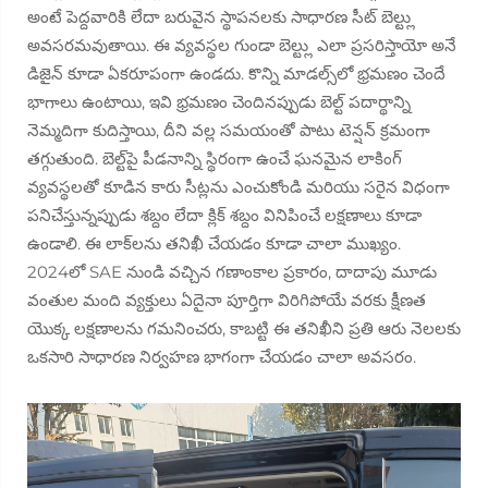
అంటే పెద్దవారికి లేదా బరువైన స్థాపనలకు సాధారణ సీట్ బెల్ట్లు
అవసరమవుతాయి. ఈ వ్యవస్థల గుండా బెల్ట్లు ఎలా ప్రసరిస్తాయో అనే
డిజైన్ కూడా ఏకరూపంగా ఉండదు. కొన్ని మాడల్స్‌లో భ్రమణం చెందే
భాగాలు ఉంటాయి, ఇవి భ్రమణం చెందినప్పుడు బెల్ట్ పదార్థాన్ని
నెమ్మదిగా కుదిస్తాయి, దీని వల్ల సమయంతో పాటు టెన్షన్ క్రమంగా
తగ్గుతుంది. బెల్ట్‌పై పీడనాన్ని స్థిరంగా ఉంచే ఘనమైన లాకింగ్
వ్యవస్థలతో కూడిన కారు సీట్లను ఎంచుకోండి మరియు సరైన విధంగా
పనిచేస్తున్నప్పుడు శబ్దం లేదా క్లిక్ శబ్దం వినిపించే లక్షణాలు కూడా
ఉండాలి. ఈ లాక్‌లను తనిఖీ చేయడం కూడా చాలా ముఖ్యం.
2024లో SAE నుండి వచ్చిన గణాంకాల ప్రకారం, దాదాపు మూడు
వంతుల మంది వ్యక్తులు ఏదైనా పూర్తిగా విరిగిపోయే వరకు క్షీణత
యొక్క లక్షణాలను గమనించరు, కాబట్టి ఈ తనిఖీని ప్రతి ఆరు నెలలకు
ఒకసారి సాధారణ నిర్వహణ భాగంగా చేయడం చాలా అవసరం.