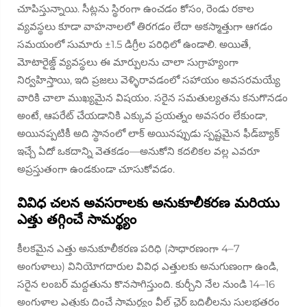
చూపిస్తున్నాయి. సీట్లను స్థిరంగా ఉంచడం కోసం, రెండు రకాల
వ్యవస్థలు కూడా వాహనాలలో తిరగడం లేదా అకస్మాత్తుగా ఆగడం
సమయంలో సుమారు ±1.5 డిగ్రీల పరిధిలో ఉండాలి. అయితే,
మోటారైజ్డ్ వ్యవస్థలు ఈ మార్పులను చాలా సుగ్రాహ్యంగా
నిర్వహిస్తాయి, ఇది ప్రజలు వెళ్ళిరావడంలో సహాయం అవసరమయ్యే
వారికి చాలా ముఖ్యమైన విషయం. సరైన సమతుల్యతను కనుగొనడం
అంటే, ఆపరేట్ చేయడానికి ఎక్కువ ప్రయత్నం అవసరం లేకుండా,
అయినప్పటికీ అది స్థానంలో లాక్ అయినప్పుడు స్పష్టమైన ఫీడ్‌బ్యాక్
ఇచ్చే ఏదో ఒకదాన్ని వెతకడం—అనుకోని కదలికల వల్ల ఎవరూ
అప్రస్తుతంగా ఉండకుండా చూసుకోవడం.
వివిధ చలన అవసరాలకు అనుకూలీకరణ మరియు
ఎత్తు తగ్గించే సామర్థ్యం
కీలకమైన ఎత్తు అనుకూలీకరణ పరిధి (సాధారణంగా 4–7
అంగుళాలు) వినియోగదారుల వివిధ ఎత్తులకు అనుగుణంగా ఉండి,
సరైన లంబర్ మద్దతును కొనసాగిస్తుంది. కుర్చీని నేల నుండి 14–16
అంగుళాల ఎత్తుకు దించే సామర్థ్యం వీల్ ఛైర్ బదిలీలను సులభతరం