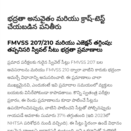
భద్రతా అనువైతం మరియు క్రాష్-టెస్ట్
చేయబడిన పనితీరు
FMVSS 207/210 మరియు ఎజెక్షన్ తగ్గింపు:
తప్పనిసరి స్వివల్ సీటు భద్రతా ప్రమాణాలు
ప్రమాద పరీక్షలకు గురైన స్వివెల్ సీట్లు FMVSS 207 బల
అవసరాలను మరియు FMVSS 210 ద్వారా వాటిని కారుకు భద్రంగా
అమర్చే విధానాన్ని అనుసరించాలి. ఈ ప్రమాణాలు చాలా
ముఖ్యమైనవి, ఎందుకంటే ఇవి ప్రమాదాల సమయంలో వ్యక్తులు
బయటకు విసిరేపోకుండా కాపాడతాయి. కొన్ని స్వతంత్ర పరీక్షల
ప్రకారం, ఈ రెండు ప్రమాణాలను కూడా పాటించే సీట్లను
ఉపయోగించినప్పుడు, వాటిని పాటించని సీట్లతో పోల్చినప్పుడు
గాయపడే అవకాశం సుమారు 37% తగ్గుతుంది (ఇది 2023లో
NHTSA పరిశోధన నుండి వచ్చింది). ఈ సీట్లు స్థిరంగా ఉండే విధానం
బలమైన భాగాలపై ఆధారపడి ఉంటుంది, ఇవి ఒకదానితో మరొకటి