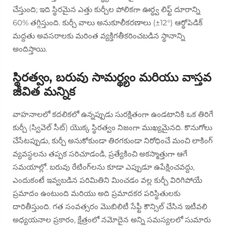
చేస్తుంది; ఇది స్థిరమైన ఎత్తు కుర్చీల పోలికగా ఊర్ధ్వ లిఫ్ట్ దూరాన్ని
60% తగ్గిస్తుంది. కుర్చీ వాలు అనుకూలీకరణాలు (±12°) ఆర్థోపెడిక్
మద్దతు అవసరాలకు మరింత వ్యక్తిగతీకరించబడిన స్థానాన్ని
అందిస్తాయి.
స్థిరత్వం, బరువు సామర్థ్యం మరియు వాస్తవ
జీవిత మన్నిక
వాహనాలలో కదలికలో ఉన్నప్పుడు సురక్షితంగా ఉండటానికి ఒక తిరిగే
కుర్చీ (స్వివెల్ సీట్) యొక్క స్థిరత్వం నిజంగా ముఖ్యమైనది. కొనుగోలు
చేసేటప్పుడు, కుర్చీ అనుకోకుండా తిరగకుండా నిరోధించే మంచి లాకింగ్
వ్యవస్థలను తప్పక సరిచూడండి, ప్రత్యేకించి అకస్మాత్తుగా ఆగే
సమయాల్లో. బరువు రేటింగ్‌లను కూడా ఎప్పుడూ ఉపేక్షించవద్దు,
ఎందుకంటే ఇవ్వబడిన పరిమితిని మించడం వల్ల కుర్చీ విరిగిపోయే
ప్రమాదం ఉంటుంది మరియు అది ప్రమాదకర పరిస్థితులకు
దారితీస్తుంది. గత సంవత్సరం మొబిలిటీ సేఫ్టీ కౌన్సిల్ చేసిన ఇటీవలి
అధ్యయనాల ప్రకారం, క్షేత్రంలో నమోదైన అన్ని సమస్యలలో సుమారు