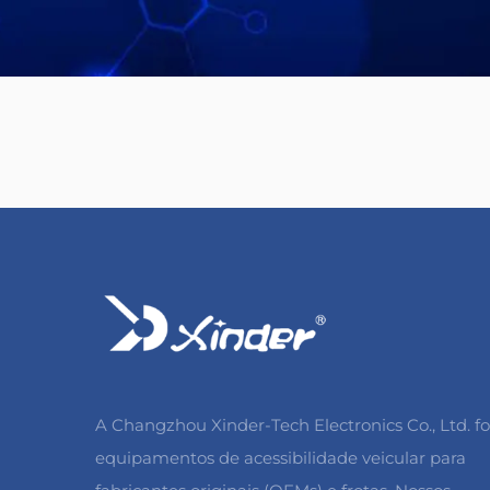
A Changzhou Xinder-Tech Electronics Co., Ltd. f
equipamentos de acessibilidade veicular para