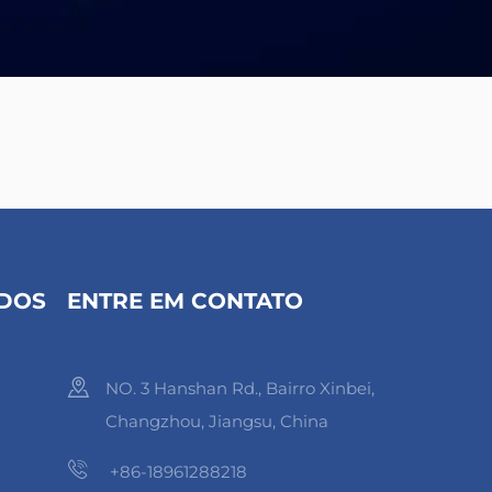
IDOS
ENTRE EM CONTATO
NO. 3 Hanshan Rd., Bairro Xinbei,
Changzhou, Jiangsu, China
+86-18961288218