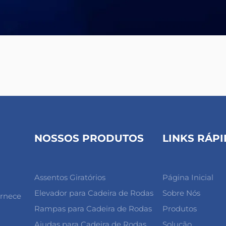
NOSSOS PRODUTOS
LINKS RÁP
Assentos Giratórios
Página Inicial
Elevador para Cadeira de Rodas
Sobre Nós
ornece
Rampas para Cadeira de Rodas
Produtos
Ajudas para Cadeira de Rodas
Solução