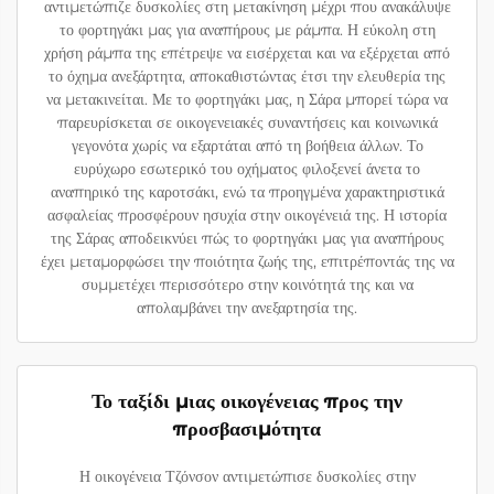
αντιμετώπιζε δυσκολίες στη μετακίνηση μέχρι που ανακάλυψε
το φορτηγάκι μας για αναπήρους με ράμπα. Η εύκολη στη
χρήση ράμπα της επέτρεψε να εισέρχεται και να εξέρχεται από
το όχημα ανεξάρτητα, αποκαθιστώντας έτσι την ελευθερία της
να μετακινείται. Με το φορτηγάκι μας, η Σάρα μπορεί τώρα να
παρευρίσκεται σε οικογενειακές συναντήσεις και κοινωνικά
γεγονότα χωρίς να εξαρτάται από τη βοήθεια άλλων. Το
ευρύχωρο εσωτερικό του οχήματος φιλοξενεί άνετα το
αναπηρικό της καροτσάκι, ενώ τα προηγμένα χαρακτηριστικά
ασφαλείας προσφέρουν ησυχία στην οικογένειά της. Η ιστορία
της Σάρας αποδεικνύει πώς το φορτηγάκι μας για αναπήρους
έχει μεταμορφώσει την ποιότητα ζωής της, επιτρέποντάς της να
συμμετέχει περισσότερο στην κοινότητά της και να
απολαμβάνει την ανεξαρτησία της.
Το ταξίδι μιας οικογένειας προς την
προσβασιμότητα
Η οικογένεια Τζόνσον αντιμετώπισε δυσκολίες στην