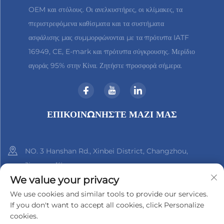
OEM και στόλους. Οι ανελκυστήρες, οι κλίμακες, τα
περιστρεφόμενα καθίσματα και τα συστήματα
ασφάλισης μας συμμορφώνονται με τα πρότυπα IATF
16949, CE, E-mark και πρότυπα σύγκρουσης. Μερίδιο
αγοράς 95% στην Κίνα. Ζητήστε προσφορά σήμερα.
ΕΠΙΚΟΙΝΩΝΉΣΤΕ ΜΑΖΊ ΜΑΣ
NO. 3 Hanshan Rd., Xinbei District, Changzhou,
Jiangsu, Κίνα
We value your privacy
+86-18961288218
We use cookies and similar tools to provide our services.
If you don't want to accept all cookies, click Personalize
[email protected]
cookies.