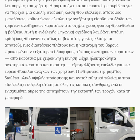
λειτουργίας του χρήστη. Η ράμπα έχει κατασκευαστεί με ακρίβεια για
να παρέχει μια ομαλή, σταδιακή κλίση που εξαλείφει απότομες
μεταβάσεις, καθιστώντας εύκολη την ανεξάρτητη είσοδο και έξοδο των
χρηστών αναπηρικών καροτσιών στο όχημα, χωρίς φυσική προσπάθεια
ή βοήθεια. Αυτή η ενδελεχής μηχανική σχεδίαση λαμβάνει υπόψη
κρίσιμους παράγοντες όπως οι βέλτιστες γωνίες κλίσης, οι
απαιτούμενες διαστάσεις πλάτους και η κατανομή του βάρους,
προκειμένου να εξυπηρετεί διάφορους τύπους αναπηρικών καροτσιών
— από καρότσια με χειροκίνητη κίνηση μέχρι ηλεκτροκίνητα
αναπηρικά καρότσια και σκούτερ — εξασφαλίζοντας ευελιξία για μια
ευρεία ποικιλία αναγκών των χρηστών. Η επιφάνεια της ράμπας
διαθέτει υλικό υψηλής πρόσφυσης και αντιολισθητικό τελείωμα που
εξασφαλίζει ασφαλή στάση σε όλες τις καιρικές συνθήκες, ενώ οι
ενισχυμένες άκρες της αποτρέπουν την εκτροπή των τροχών κατά τη
μεταφορά.