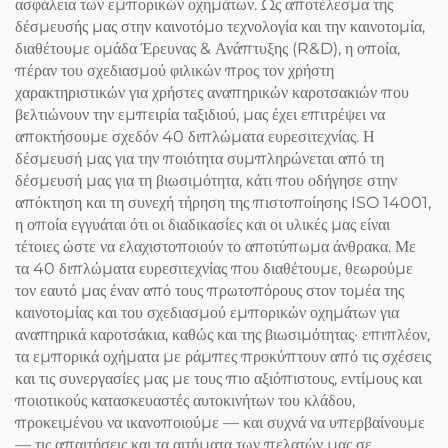
ασφάλεια των εμπορικών οχημάτων. Ως αποτέλεσμα της
δέσμευσής μας στην καινοτόμο τεχνολογία και την καινοτομία,
διαθέτουμε ομάδα Έρευνας & Ανάπτυξης (R&D), η οποία,
πέραν του σχεδιασμού φιλικών προς τον χρήστη
χαρακτηριστικών για χρήστες αναπηρικών καροτσακιών που
βελτιώνουν την εμπειρία ταξιδιού, μας έχει επιτρέψει να
αποκτήσουμε σχεδόν 40 διπλώματα ευρεσιτεχνίας. Η
δέσμευσή μας για την ποιότητα συμπληρώνεται από τη
δέσμευσή μας για τη βιωσιμότητα, κάτι που οδήγησε στην
απόκτηση και τη συνεχή τήρηση της πιστοποίησης ISO 14001,
η οποία εγγυάται ότι οι διαδικασίες και οι υλικές μας είναι
τέτοιες ώστε να ελαχιστοποιούν το αποτύπωμα άνθρακα. Με
τα 40 διπλώματα ευρεσιτεχνίας που διαθέτουμε, θεωρούμε
τον εαυτό μας έναν από τους πρωτοπόρους στον τομέα της
καινοτομίας και του σχεδιασμού εμπορικών οχημάτων για
αναπηρικά καροτσάκια, καθώς και της βιωσιμότητας· επιπλέον,
τα εμπορικά οχήματα με ράμπες προκύπτουν από τις σχέσεις
και τις συνεργασίες μας με τους πιο αξιόπιστους, εντίμους και
ποιοτικούς κατασκευαστές αυτοκινήτων του κλάδου,
προκειμένου να ικανοποιούμε — και συχνά να υπερβαίνουμε
— τις απαιτήσεις και τα αιτήματα των πελατών μας σε