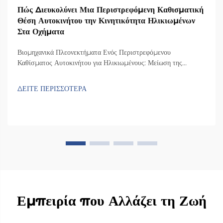
Πώς Διευκολύνει Μια Περιστρεφόμενη Καθισματική
Θέση Αυτοκινήτου την Κινητικότητα Ηλικιωμένων
Στα Οχήματα
Βιομηχανικά Πλεονεκτήματα Ενός Περιστρεφόμενου
Καθίσματος Αυτοκινήτου για Ηλικιωμένους: Μείωση της
Κάμψης των Ισχίων και του Φορτίου στα Γόνατα μέσω
Ελεγχόμενης Περιστροφής: Τα περιστρεφόμενα καθίσματα
ΔΕΙΤΕ ΠΕΡΙΣΣΟΤΕΡΑ
αυτοκινήτου βοηθούν στη μείωση του στρεσς στις αρθρώσεις,
καθώς επιτρέπουν στους ανθρώπους να στρέφουν το σώμα τους
προς την πόρτα πριν σηκωθούν. Όταν...
Εμπειρία που Αλλάζει τη Ζωή