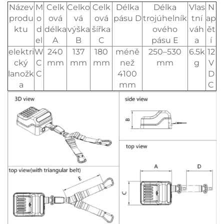
Název
M
Celk
Celko
Celk
Délka
Délka
Vlas
N
produ
o
ová
vá
ová
pásu D
trojúhelník
tní
ap
ktu
d
délka
výška
šířka
ového
váh
ět
el
A
B
C
pásu E
a
í
elektri
W
240
137
180
méně
250–530
6.5k
12
cký
C
mm
mm
mm
než
mm
g
V
lanožk
C
4100
D
a
mm
C