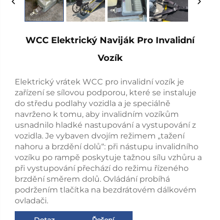
WCC Elektrický Naviják Pro Invalidní
Vozík
Elektrický vrátek WCC pro invalidní vozík je
zařízení se sílovou podporou, které se instaluje
do středu podlahy vozidla a je speciálně
navrženo k tomu, aby invalidním vozíkům
usnadnilo hladké nastupování a vystupování z
vozidla. Je vybaven dvojím režimem „tažení
nahoru a brzdění dolů“: při nástupu invalidního
vozíku po rampě poskytuje tažnou sílu vzhůru a
při vystupování přechází do režimu řízeného
brzdění směrem dolů. Ovládání probíhá
podržením tlačítka na bezdrátovém dálkovém
ovladači.
Dotaz
Řešení