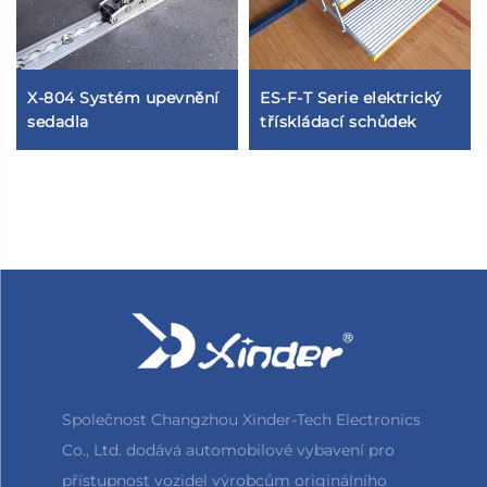
X-804 Systém upevnění
ES-F-T Serie elektrický
sedadla
třískládací schůdek
Společnost Changzhou Xinder-Tech Electronics
Co., Ltd. dodává automobilové vybavení pro
přístupnost vozidel výrobcům originálního