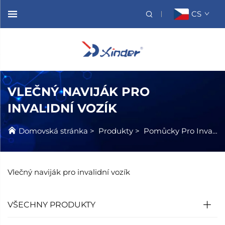
CS
VLEČNÝ NAVIJÁK PRO
INVALIDNÍ VOZÍK
Domovská stránka
>
Produkty
>
Pomůcky Pro Invalidní Kolejky
Vlečný naviják pro invalidní vozík
VŠECHNY PRODUKTY