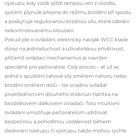
výstupu, kdy vozík sjíždí rampou ven z vozidla,
systém plynule přepne do režimu brzdění při sjezdu
a poskytuje regulovanou brzdnou sílu, která zabrání
nekontrolovanému klouzání.
Pokud jde o ovládání, elektrický naviják WCC klade
důraz na jednoduchost a uživatelskou přívětivost,
přičemž ovládací mechanismus je navržen
speciálně pro pečovatele. Celý proces – ať už se
jedná o spuštění tahové síly směrem nahoru nebo
brzdění směrem dolů – lze snadno ovládat
prostřednictvím dlouhého stisknutí tlačítka na
bezdrátovém dálkovém ovladači. Toto intuitivní
ovládání umožňuje pečovatelům udržovat
bezpečnou a pohodlnou vzdálenost během
sledování nástupu či výstupu, takže mohou rychle