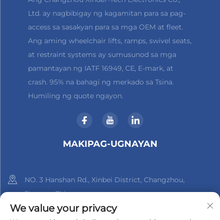
Ltd. ay nagbibigay ng kagamitan para sa pag-
access sa sasakyan para sa mga OEM at fleet.
Ang aming wheelchair lifts, ramps, swivel seats,
at restraint systems ay sumusunod sa mga
pamantayan ng IATF 16949, CE, E-mark, at
crash. 95% na bahagi ng merkado sa Tsina.
Humiling ng quote ngayon.
MAKIPAG-UGNAYAN
NO. 3 Hanshan Rd., Xinbei District, Changzhou,
Jiangsu, China
We value your privacy
+86-18961288218