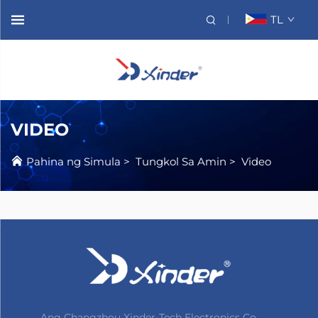
TL
VIDEO
Pahina ng Simula
>
Tungkol Sa Amin
>
Video
Ang Changzhou Xinder-Tech Electronics Co.,