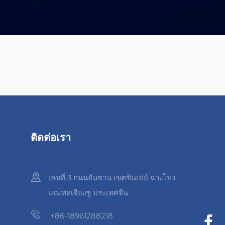
ติดต่อเรา
เลขที่ 3 ถนนฮันซาน เขตซินเป่ย์ ฉางโจว
มณฑลเจียงซู ประเทศจีน
+86-18961288218