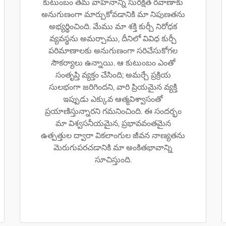
కుటుంబం తమ వాహనాన్ని సురక్షిత రవాణాకు
అనుగుణంగా మార్చుకోవడానికి మా నిపుణతను
అభ్యర్థించింది. మేము మా శక్తి కుర్చీ నిరోధక
వ్యవస్థను అమర్చాము, దీనిలో వివిధ కుర్చీ
పరిమాణాలకు అనుగుణంగా సరిచేసుకోగల
సౌకర్యాలు ఉన్నాయి. ఆ కుటుంబం ఎంతో
సంతృప్తి వ్యక్తం చేసింది; అమర్చే ప్రక్రియ
సులభంగా జరిగిందని, వారి ప్రియమైన వ్యక్తి
ఇప్పుడు ఎక్కువ ఆత్మవిశ్వాసంతో
ప్రయాణిస్తున్నారని గమనించింది. ఈ సందర్భం
మా విశ్వసనీయమైన, ప్రభావవంతమైన
ఉత్పత్తుల ద్వారా వికలాంగుల జీవన నాణ్యతను
మెరుగుపరచడానికి మా అంకితభావాన్ని
సూచిస్తుంది.