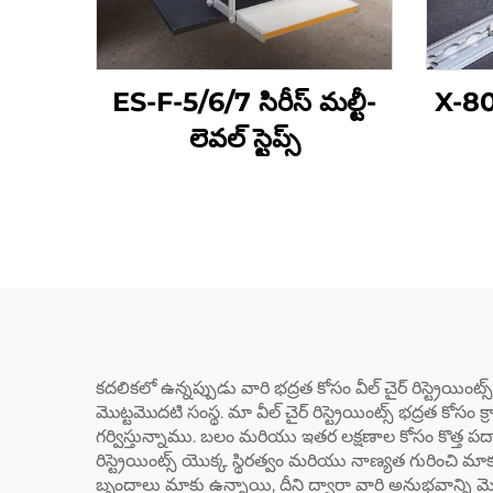
ES-F-5/6/7 సిరీస్ మల్టీ-
X-804
లెవల్ స్టెప్స్
కదలికలో ఉన్నప్పుడు వారి భద్రత కోసం వీల్ చైర్ రిస్ట్రెయింట
మొట్టమొదటి సంస్థ. మా వీల్ చైర్ రిస్ట్రెయింట్స్ భద్రత కో
గర్విస్తున్నాము. బలం మరియు ఇతర లక్షణాల కోసం కొత్త 
రిస్ట్రెయింట్స్ యొక్క స్థిరత్వం మరియు నాణ్యత గురించి మా
బృందాలు మాకు ఉన్నాయి, దీని ద్వారా వారి అనుభవాన్ని 