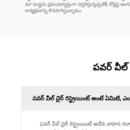
మా సంస్థను ప్రపంచవ్యాప్తంగా విస్తరిస్తున్నప్పటికీ, రో
కార్యక్రమాన్ని కొనసాగిస్తున్నాము.
పవర్ వీల్ 
పవర్ వీల్ చైర్ రిస్ట్రెయింట్ అంటే ఏమిటి,
పవర్ వీల్ చైర్ రిస్ట్రెయింట్ అనేది వాహన