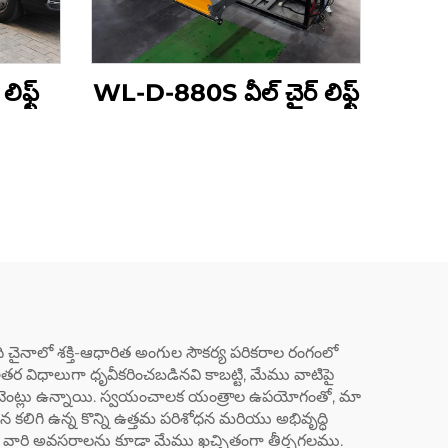
ిఫ్ట్
WL-D-880S వీల్ చైర్ లిఫ్ట్
 అనేది చైనాలో శక్తి-ఆధారిత అంగుల సౌకర్య పరికరాల రంగంలో
కి ఇతర విధాలుగా ధృవీకరించబడినవి కాబట్టి, మేము వాటిపై
0 పేటెంట్లు ఉన్నాయి. స్వయంచాలక యంత్రాల ఉపయోగంతో, మా
ాహన కలిగి ఉన్న కొన్ని ఉత్తమ పరిశోధన మరియు అభివృద్ధి
అనే వారి అవసరాలను కూడా మేము ఖచ్చితంగా తీర్చగలము.