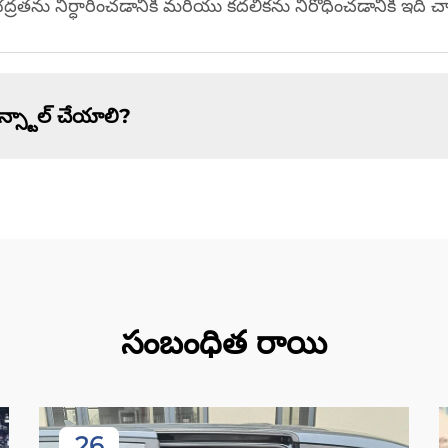
భద్రతను నిర్ధారించడానికి మరియు కదలికను నిరోధించడానికి ఇది 
 ఇన్స్టాల్ చేయాలి?
సంబంధిత రాయి
26