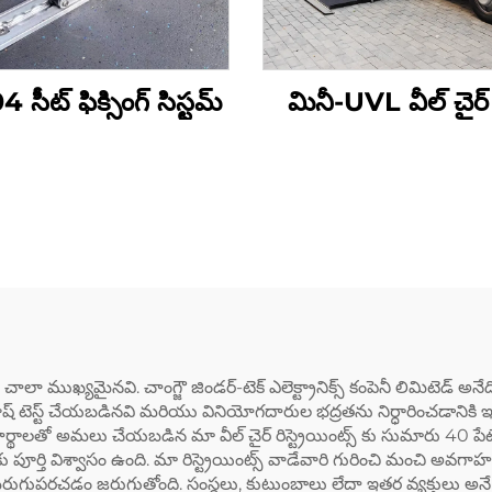
 సీట్ ఫిక్సింగ్ సిస్టమ్
మినీ-UVL వీల్ చైర్ ల
్స్ చాలా ముఖ్యమైనవి. చాంగ్జౌ జిండర్-టెక్ ఎలెక్ట్రానిక్స్ కంపెనీ లిమిటెడ్
సం క్రాష్ టెస్ట్ చేయబడినవి మరియు వినియోగదారుల భద్రతను నిర్ధారించడాని
పదార్థాలతో అమలు చేయబడిన మా వీల్ చైర్ రిస్ట్రెయింట్స్ కు సుమారు 4
కు పూర్తి విశ్వాసం ఉంది. మా రిస్ట్రెయింట్స్ వాడేవారి గురించి మంచి అవగ
మెరుగుపరచడం జరుగుతోంది. సంస్థలు, కుటుంబాలు లేదా ఇతర వ్యక్తులు 