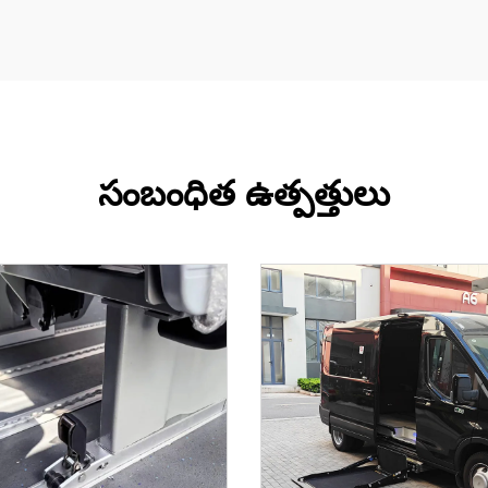
సంబంధిత ఉత్పత్తులు