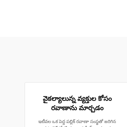
వైకల్యాలున్న వ్యక్తుల కోసం
రవాణాను మార్చడం
ఇటీవల ఒక పెద్ద పబ్లిక్ రవాణా సంస్థతో జరిగిన