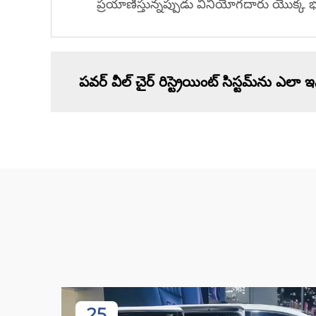
ప్రయాణిస్తున్నప్పుడు వినియోగదారు యొక్క 
పవర్ వీల్ చైర్ రిస్ట్రెయింట్ సిస్టమ్‌ను ఎలా
25