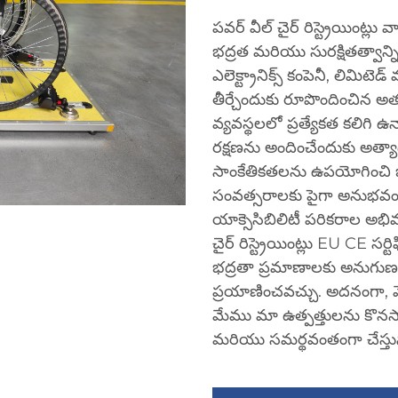
పవర్ వీల్ చైర్ రిస్ట్రెయిం
భద్రత మరియు సురక్షితత్వాన్ని 
ఎలెక్ట్రానిక్స్ కంపెనీ, లిమి
తీర్చేందుకు రూపొందించిన అత్య
వ్యవస్థలలో ప్రత్యేకత కలిగి ఉ
రక్షణను అందించేందుకు అత్యాధ
సాంకేతికతలను ఉపయోగించి జా
సంవత్సరాలకు పైగా అనుభవం 
యాక్సెసిబిలిటీ పరికరాల అభివ
చైర్ రిస్ట్రెయింట్లు EU CE స
భద్రతా ప్రమాణాలకు అనుగుణం
ప్రయాణించవచ్చు. అదనంగా, మ
మేము మా ఉత్పత్తులను కొనసా
మరియు సమర్థవంతంగా చేస్తు