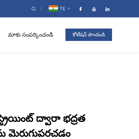
TE
మాకు సంపర్కించండి
కోటేషన్ పొందండి
స్ట్రెయింట్ ద్వారా భద్రత
ను మెరుగుపరచడం