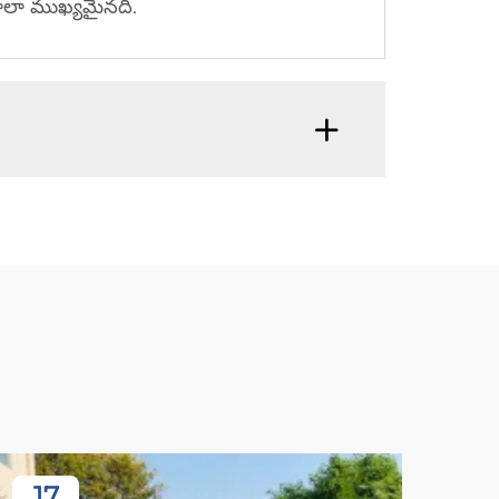
చాలా ముఖ్యమైనది.
17
1