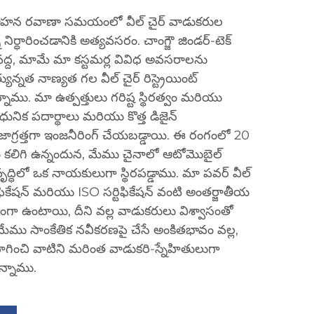
ట్లు వాహన రవాణా సమయంలో వీల్ చైర్ వాడుకరుల
నిర్ధారించడానికి అత్యవసరం. చాంగ్జౌ జిండర్-టెక్
టెడ్ వద్ద, మామే మా కస్టమర్ల వివిధ అవసరాలను
ున్నత నాణ్యత గల వీల్ చైర్ రిస్ట్రెయింట్
న్నాము. మా ఉత్పత్తులు గరిష్ట స్థిరత్వం మరియు
ునిక పదార్థాలు మరియు కొత్త డిజైన్
గ్రత్తగా ఇంజనీరింగ్ చేయబడ్డాయి. ఈ రంగంలో 20
కలిగి ఉన్నందున, మేము చైనాలో ఆటోమొబైల్
ృద్ధిలో ఒక నాయకులుగా స్థిరపడ్డాము. మా పవర్ వీల్
ర్టిఫికేషన్ మరియు ISO సర్టిఫికేషన్ వంటి అంతర్జాతీయ
గా ఉంటాయి, దీని వల్ల వాడుకరులు విశ్వాసంతో
ేము సాంకేతిక నవీకరణపై చేసే అంకితభావం వల్ల,
గించి వాటిని మరింత వాడుకరి-స్నేహితులుగా
న్నాము.