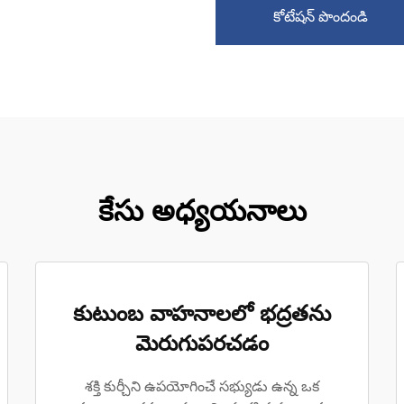
కోటేషన్ పొందండి
కేసు అధ్యయనాలు
కుటుంబ వాహనాలలో భద్రతను
మెరుగుపరచడం
శక్తి కుర్చీని ఉపయోగించే సభ్యుడు ఉన్న ఒక