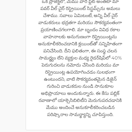
ఒక ప్రాజెక్ట్‌లో, మేము వారి ఫ్లీట్ అంతటా మా
పవర్ వీల్ చైర్ రిస్ట్రెయింట్ సిస్టమ్స్‌ను అమలు
చేశాము. సవాలు ఏమిటంటే, అన్ని వీల్ చైర్
వాడుకరులు భద్రతగా మరియు సౌకర్యవంతంగా
ప్రయాణించగలగాలి. మా బృందం వివిధ రకాల
వాహనాలకు అనుగుణంగా రిస్ట్రెయింట్లను
అనుకూలీకరించడానికి క్లయింట్‌తో సన్నిహితంగా
పనిచేసింది. దీని ఫలితంగా, ఈ సంస్థ చలన
సామర్థ్యం లేని వ్యక్తుల మధ్య రైడర్‌షిప్‌లో 40%
పెరుగుదలను నమోదు చేసింది మరియు మా
రిస్ట్రెయింట్ల ఉపయోగించడం సులభంగా
ఉంటుందని, వాటి సౌకర్యవంతమైన డిజైన్
గురించి వాడుకరుల నుండి సానుకూల
అభిప్రాయాలు అందుకున్నారు. ఈ కేసు పబ్లిక్
రవాణాలో యాక్సెసిబిలిటీని మెరుగుపరచడానికి
మేము అందించే అనుకూలీకరించబడిన
పరిష్కారాల సామర్థ్యాన్ని చూపిస్తుంది.