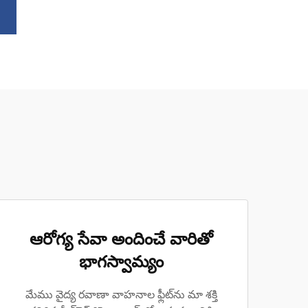
ఆరోగ్య సేవా అందించే వారితో
భాగస్వామ్యం
మేము వైద్య రవాణా వాహనాల ఫ్లీట్‌ను మా శక్తి