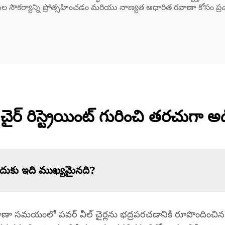
డ్లపై అంగుల సౌకర్యాన్ని ప్రోత్సహించడం మరియు నాణ్యత ఆధారిత రవాణా కో
చైర్ రిస్ట్రెయింట్ గురించి తరచుగా అడి
 ఎందుకు ఇది ముఖ్యమైనది?
 రవాణా సమయంలో పవర్ వీల్ చైర్లను భద్రపరచడానికి రూపొందించిన