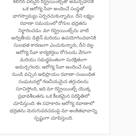
కలిగిన వీల్‌చైర్ రిస్ట్రెయింట్స్‌తో అమర్చడానికి
ఒక ఆరోగ్య సేవా అందించే సంస్థతో
భాగస్వామ్యం ఏర్పరచుకున్నాము. దీని లక్ష్యం
రవాణా సమయంలో రోగుల భద్రతను
నిర్ధారించడం. మా రిస్ట్రెయింట్స్‌ను వాటి
అద్వితీయ డిజైన్ మరియు ఉపయోగించడానికి
సులభత కారణంగా ఎంచుకున్నారు, దీని వల్ల
ఆరోగ్య సేవా కార్యకర్తలు రోగులను వేగంగా
మరియు సమర్థవంతంగా సురక్షితంగా
అమర్చగలరు. ఆరోగ్య సేవా అందించే సంస్థ
నుండి వచ్చిన అభిప్రాయం రవాణా-సంబంధిత
సంఘటనల్లో గణనీయమైన తగ్గుదలను
సూచిస్తోంది, ఇది మా రిస్ట్రెయింట్స్ యొక్క
ప్రభావశీలతను ఒక కీలకమైన పరిస్థితిలో
చూపిస్తుంది. ఈ సహకారం ఆరోగ్య రవాణాలో
భద్రతను మెరుగుపరచడంపై మా అంకితభావాన్ని
స్పష్టంగా చూపిస్తుంది.