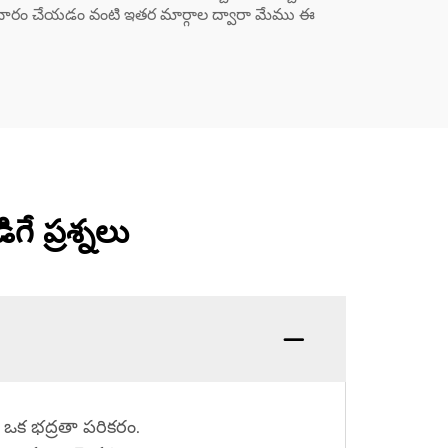
సం ప్రచారం చేయడం వంటి ఇతర మార్గాల ద్వారా మేము ఈ
గే ప్రశ్నలు
 ఒక భద్రతా పరికరం.