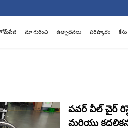
ోమ్‌పేజీ
మా గురించి
ఉత్పాదనలు
పరిష్కారం
కేసు
పవర్ వీల్ చైర్ రి
మరియు కదలిక