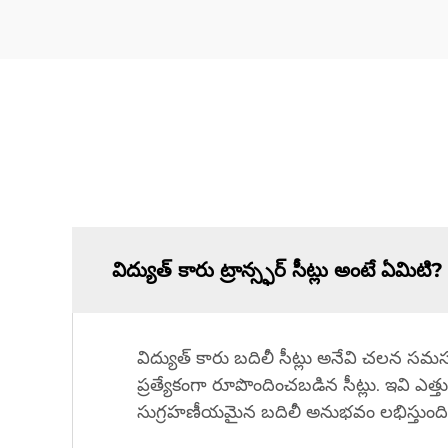
విద్యుత్ కారు ట్రాన్స్ఫర్ సీట్లు అంటే ఏమిటి?
విద్యుత్ కారు బదిలీ సీట్లు అనేవి చలన సమస
ప్రత్యేకంగా రూపొందించబడిన సీట్లు. ఇవి ఎత్
సుగ్రహణీయమైన బదిలీ అనుభవం లభిస్తుంది