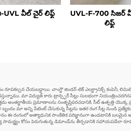
-UVL వీల్ చైర్ లిఫ్ట్
UVL-F-700 సిజర్ వీల
లిఫ్ట్
కోసం రూపకల్పన చేయబడ్డాయి. చాంగ్జౌ జిండర్-టెక్ ఎలక్ట్రానిక్స్ కంపెనీ,
ేస్తున్నాము. మా విద్యుత్ కారు ట్రాన్స్ఫర్ సీట్లు సులభంగా నియంత్రిం
ఉత్తమ అంతర్జాతీయ ప్రమాణాలను సంతృప్తిపరచడానికి, సీట్ ఉత్పత్తి యొక్క
ృందం మా అన్ని పేటెంట్ చేసుకున్న సీట్లను ఇతర రంగ సీట్ల నుండి ప్రత్యే
ానం ఈ రంగంలో అత్యాధునిక సాంకేతిక పరిజ్ఞానంగా ఉండటానికి బలమైన అంకితభా
్యే సామర్థ్యం కోసం పెరుగుతున్న డిమాండ్‌ను తీర్చడానికి సహాయపడేలా ర