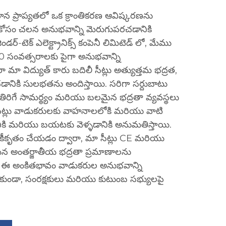
వాహన ప్రాప్యతలో ఒక క్రాంతికరణ ఆవిష్కరణను
ల కోసం చలన అనుభవాన్ని మెరుగుపరచడానికి
డర్-టెక్ ఎలెక్ట్రానిక్స్ కంపెనీ లిమిటెడ్ లో, మేము
 సంవత్సరాలకు పైగా అనుభవాన్ని
ా మా విద్యుత్ కారు బదిలీ సీట్లు అత్యుత్తమ భద్రత,
ానికి సులభతను అందిస్తాయి. సరిగా సర్దుబాటు
తిరిగే సామర్థ్యం మరియు బలమైన భద్రతా వ్యవస్థలు
సీట్లు వాడుకరులకు వాహనాలలోకి మరియు వాటి
నికి మరియు బయటకు వెళ్ళడానికి అనుమతిస్తాయి.
ీకృతం చేయడం ద్వారా, మా సీట్లు CE మరియు
ినమైన అంతర్జాతీయ భద్రతా ప్రమాణాలను
పై ఈ అంకితభావం వాడుకరుల అనుభవాన్ని
కాకుండా, సంరక్షకులు మరియు కుటుంబ సభ్యులపై