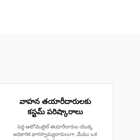
వాహన తయారీదారులకు
కస్టమ్ పరిష్కారాలు
పెద్ద ఆటోమొబైల్ తయారీదారుల యొక్క
అధికారిక భాగస్వామ్యదారులుగా, మేము ఒక