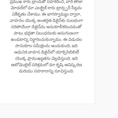
ప్రముఖ కారు బ్రాండ్‌తో సహకరించి, వారి తాజా
మోడల్‌లో మా ఎలక్ట్రిక్ కారు ట్రాన్స్ఫర్ సీట్లను
ఏకీకృతం చేశాము. ఈ భాగస్వామ్యం ద్వారా,
వాహనం యొక్క అంతర్గత డిజైన్‌కు సులభంగా
సరిపోయేలా డిజైన్‌ను అనుకూలీకరించడంతో
పాటు భద్రతా నిబంధనలకు అనుగుణంగా
ఉండటాన్ని నిర్ధారించుకున్నాము. ఈ విడుదల
సానుకూల సమీక్షలను అందుకుంది, ఇది
ఆధునిక వాహన డిజైన్‌లో యాక్సెసిబిలిటీ
యొక్క ప్రాముఖ్యతను వెల్లడిస్తుంది. ఇది
ఆటోమొబైల్ పరిశ్రమలో మా కృషి, ఆవిష్కరణ
మరియు సహకారాన్ని సూచిస్తుంది.