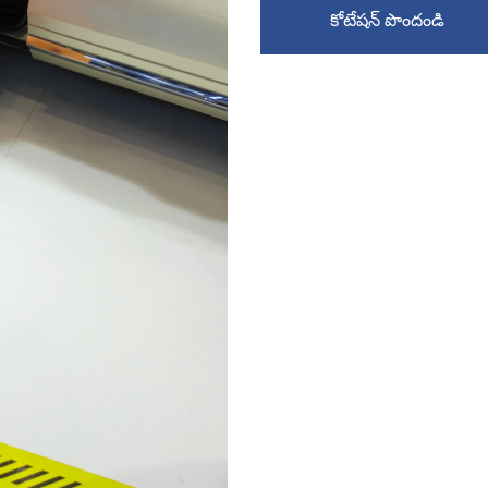
కోటేషన్ పొందండి