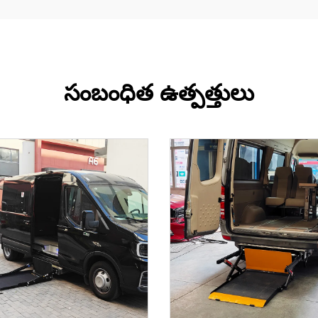
సంబంధిత ఉత్పత్తులు