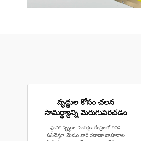
వృద్ధుల కోసం చలన
సామర్థ్యాన్ని మెరుగుపరచడం
స్థానిక వృద్ధుల సంరక్షణ కేంద్రంతో కలిసి
పనిచేస్తూ, మేము వారి రవాణా వాహనాల