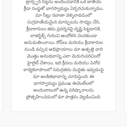
ట్రాన్స్ఫర్ సీట్లను అందించడానికి ఒక జాతీయ
క్రీడా సంస్థతో భాగస్వామ్యం ఏర్పరచుకున్నాము.
మా సీట్లు రవాణా వెళ్ళిరావడంలో
సుగ్రహణీయమైన మార్పులను సాధ్యం చేసి,
క్రీడాకారులు తమ ప్రదర్శనపై దృష్టి పెట్టడానికి,
లాజిస్టిక్స్ గురించి ఆందోళన చెందకుండా
అనుమతించాయి. కోచ్‌లు మరియు క్రీడాకారుల
నుండి వచ్చిన అభిప్రాయాలు మా ఉత్పత్తి వారి
మొత్తం అనుభవాన్ని ఎలా మెరుగుపరిచిందో
హైలైట్ చేశాయి, ఇది క్రీడలు మరియు వినోద
కార్యకలాపాలలో సమగ్రతను మద్దతు ఇవ్వడంపై
మా అంకితభావాన్ని చూపిస్తుంది. ఈ
భాగస్వామ్యం ప్రముఖ ఈవెంట్‌లలో
అందుబాటులో ఉన్న పరిష్కారాలను
ప్రోత్సహించడంలో మా పాత్రను వెల్లడించింది.