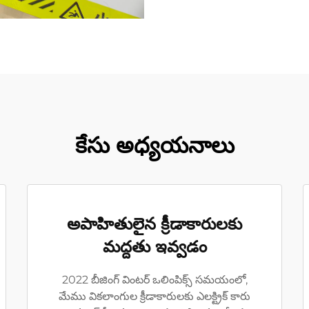
కేసు అధ్యయనాలు
అపాహితులైన క్రీడాకారులకు
మద్దతు ఇవ్వడం
2022 బీజింగ్ వింటర్ ఒలింపిక్స్ సమయంలో,
మేము వికలాంగుల క్రీడాకారులకు ఎలక్ట్రిక్ కారు