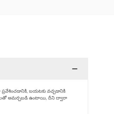
 ప్రవేశించడానికి, బయటకు వచ్చడానికి
ికరాలతో అమర్చబడి ఉంటాయి, దీని ద్వారా