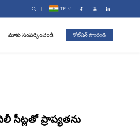
TE
మాకు సంపర్కించండి
కోటేషన్ పొందండి
లీ సీట్లతో ప్రాప్యతను