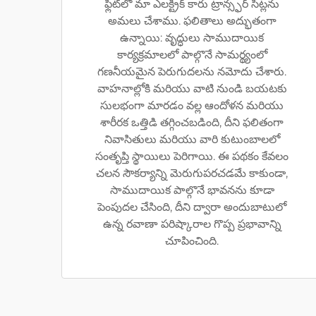
ఫ్లీట్‌లో మా ఎలక్ట్రిక్ కారు ట్రాన్స్ఫర్ సీట్లను
అమలు చేశాము. ఫలితాలు అద్భుతంగా
ఉన్నాయి: వృద్ధులు సాముదాయిక
కార్యక్రమాలలో పాల్గొనే సామర్థ్యంలో
గణనీయమైన పెరుగుదలను నమోదు చేశారు.
వాహనాల్లోకి మరియు వాటి నుండి బయటకు
సులభంగా మారడం వల్ల ఆందోళన మరియు
శారీరక ఒత్తిడి తగ్గించబడింది, దీని ఫలితంగా
నివాసితులు మరియు వారి కుటుంబాలలో
సంతృప్తి స్థాయిలు పెరిగాయి. ఈ పథకం కేవలం
చలన సౌకర్యాన్ని మెరుగుపరచడమే కాకుండా,
సాముదాయిక పాల్గొనే భావనను కూడా
పెంపుదల చేసింది, దీని ద్వారా అందుబాటులో
ఉన్న రవాణా పరిష్కారాల గొప్ప ప్రభావాన్ని
చూపించింది.