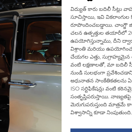
విద్యుత్ కారు బదిలీ సీట్లు 
సూచిస్తాయి, ఇవి వికలాంగు
రూపొందించబడ్డాయి. చాంగ్జౌ జిం
చలన ఉత్పత్తుల తయారీలో 20
ఉపయోగిస్తున్నాము, దీని ద్వార
విశ్రాంతి మరియు ఉపయోగించడ
చేయగల ఎత్తు, సుగ్రాహ్యమైన 
వంటి లక్షణాలతో, మా బదిలీ 
నుండి సులభంగా ప్రవేశించడా
అధునాతన సాంకేతికతలను ఏక
ISO సర్టిఫికేషన్లు వంటి కఠ
సంతృప్తిపరుస్తాయి. నాణ్యత
మెరుగుపరుస్తుంది మాత్రమే 
విశ్వాసాన్ని కూడా నింపుతుంది.