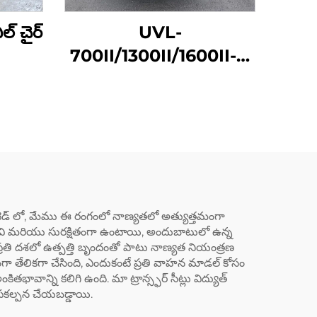
్ చైర్
UVL-
700II/1300II/1600II-H
వీల్ చైర్ లిఫ్ట్ (సామానులో)
 లిమిటెడ్ లో, మేము ఈ రంగంలో నాణ్యతలో అత్యుత్తమంగా
చదగినవి మరియు సురక్షితంగా ఉంటాయి, అందుబాటులో ఉన్న
 ప్రతి దశలో ఉత్పత్తి బృందంతో పాటు నాణ్యత నియంత్రణ
కంగా తేలికగా చేసింది, ఎందుకంటే ప్రతి వాహన మాడల్ కోసం
వాన్ని కలిగి ఉంది. మా ట్రాన్స్ఫర్ సీట్లు విద్యుత్
ూపకల్పన చేయబడ్డాయి.