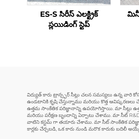
ES-S సిరీస్ ఎలక్ట్రిక్
మినీ
స్లయిడింగ్ స్టెప్
విద్యుత్ కారు ట్రాన్స్ఫర్ సీట్లు చలన సమస్యలు ఉన్న వారి 
ఉండటానికి కృషి చేస్తున్నాము మరియు కొత్త ఆవిష్కరణలు చ
ఉత్తమ సాంకేతిక పరిజ్ఞానాన్ని ఉపయోగిస్తాయి. మా సీట్లు 
మరియు పరీక్షణ బృందాన్ని ఏర్పాటు చేశాము. మా సీట్ R&D బ
వాటిని కస్టమ్ గా తయారు చేశాము. మా సీట్ సాంకేతిక పరిజ్ఞ
కార్లకు చేర్చబడి, ఒక కారు నుండి మరొక కారుకు బదిలీ అయ