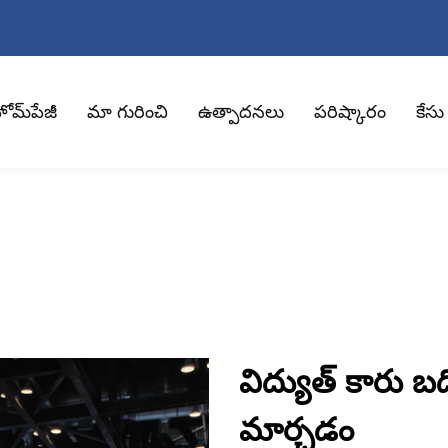
ోమ్‌పేజీ
మా గురించి
ఉత్పాదనలు
పరిష్కారం
కేసు
విద్యుత్ కారు బది
మార్చడం