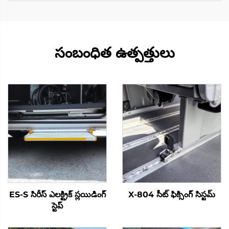
సంబంధిత ఉత్పత్తులు
ES-S సిరీస్ ఎలక్ట్రిక్ స్లయిడింగ్
X-804 సీట్ ఫిక్సింగ్ సిస్టమ్
స్టెప్