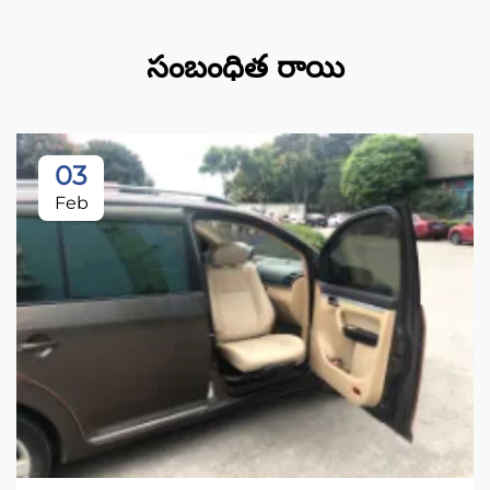
సంబంధిత రాయి
03
Feb