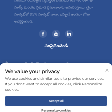
మరియు నియంత్రణ వ్యవస్థలు ఐఎటీఎఫ్ 16949, సీఈ, ఇ-
మార్క్ మరియు ప్రమాద ప్రమాణాలను అనుసరిస్తాయి. చైనా
మార్కెట్‌లో 95% మార్కెట్ వాటా. ఇప్పుడే అంచనా కోసం
అభ్యర్థించండి.
సంప్రదించండి
నం. 3 హాన్‌షాన్ రోడ్, జిన్బేయి జిల్లా, చాంగ్‌జౌ, జియాంగ్సు, చైనా
We value your privacy
+86-18961288218
We use cookies and similar tools to provide our services.
If you don't want to accept all cookies, click Personalize
[email protected]
cookies.
Accept all
© 2025 చాంగ్‌జౌ జిండర్-టెక్ ఎలక్ట్రానిక్స్ కో., లిమిటెడ్ హక్కులు
పొందుపరచబడ్డాయి
గోప్యతా విధానం
Personalize cookies