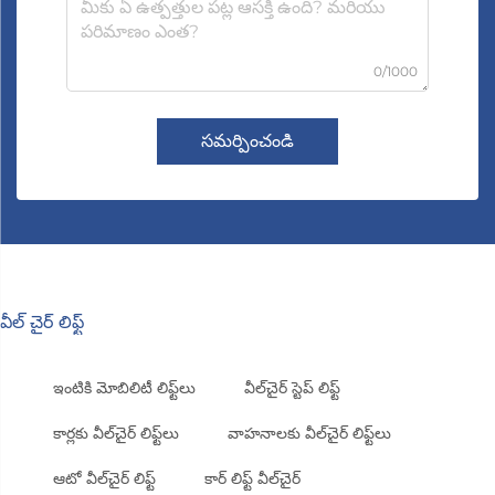
0/1000
సమర్పించండి
వీల్ చైర్ లిఫ్ట్
ఇంటికి మోబిలిటీ లిఫ్ట్‌లు
వీల్‌చైర్ స్టెప్ లిఫ్ట్
కార్లకు వీల్‌చైర్ లిఫ్ట్‌లు
వాహనాలకు వీల్‌చైర్ లిఫ్ట్‌లు
ఆటో వీల్‌చైర్ లిఫ్ట్
కార్ లిఫ్ట్ వీల్‌చైర్