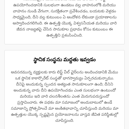
ఉపయోగించడానికి సులభంగా ఉండటం వల్ల వాహనంలోకి మరియు
వాహనం నుండి వేగంగా, సురక్షితంగా ప్రవేశించడం, బయటకు వెళ్లడం
సాధ్యమైంది, దీని వల్ల కుటుంబం ఏ ఆందోళన లేకుండా ప్రయాణాలను
ఆస్వాదించగలిగింది. ఈ ఉత్పత్తి యొక్క విశ్వసనీయత మరియు వారి
జీవన నాణ్యతపై చేసిన సానుకూల ప్రభావం కోసం కుటుంబం ఈ
ఉత్పత్తిని ప్రశంసించింది.
స్థానిక సంస్థను మద్దతు ఇవ్వడం
అవసరమున్న వ్యక్తులకు కారు లిఫ్ట్ వీల్ ఛైర్‌లను అందించడానికి మేము
ఒక స్థానిక కాకార్పొరేట్ సంస్థతో భాగస్వామ్యం ఏర్పరచుకున్నాము.
దీనిపై అందుకున్న స్పందన అత్యంత సానుకూలంగా ఉంది; దీనిని
అందుకున్న వారు దీని ఉపయోగించడం ఎంత సులభంగా ఉంటుందో
మరియు ఇది వారి చలనశీలతను ఎంత మెరుగుపరుస్తుందో
ప్రస్తావించారు. ఈ పథకం మా సమాజంలో అందుబాటులో ఉండే
సమాజాన్ని ప్రోత్సహించే మా అంకితభావాన్ని చూపిస్తుంది మరియు మా
ఉత్పత్తుల యొక్క స్పష్టమైన ప్రయోజనాలను వాస్తవ జీవిత పరిస్థితుల్లో
చూపిస్తుంది.