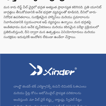
మన కారు లిఫ్ట్ వీల్ చైర్లలో భద్రత అత్యంత ప్రాధాన్యత కలిగినది. ప్రతి యూనిట్
జాగ్రత్తలు తీసుకోవడానికి అనేక భద్రతా వ్యవస్థలతో కూడినది, దీనిలో జారు-
నిరోధక ఉపరితలాలు, సురక్షితమైన హార్నెస్‌లు మరియు ప్రమాదాలను
నివారించడానికి స్వయంచాలక ఆఫ్ వ్యవస్థలు ఉన్నాయి. మన భద్రతపై
అంకితభావం మన అనేక ధృవీకరణలు మరియు కఠినమైన పరీక్షా ప్రక్రియలలో
ప్రతిబింబిస్తుంది, దీని ద్వారా మన ఉత్పత్తులు వినియోగదారులు మరియు
సంరక్షకుల ఇరువురికీ ఆందోళన లేకుండా ఉండేలా చేస్తాయి.
చాంగ్జౌ జిండర్-టెక్ ఎలెక్ట్రానిక్స్ కంపెనీ లిమిటెడ్ ఓఈఎంలు
మరియు ఫ్లీట్ల కోసం ఆటోమొబైల్ ప్రాప్యత పరికరాలను
అందిస్తుంది. మా వీల్ చైర్ లిఫ్ట్లు, ర్యాంప్లు, స్వివెల్ సీట్లు