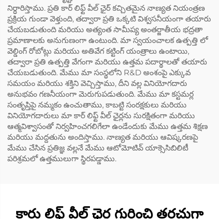
నిర్ధారిస్తాము. ప్రతి కార్ లిఫ్ట్ వీల్ ఛైర్ కచ్చితమైన నాణ్యత నియంత్రణ
ప్రక్రియ గుండా వెళ్తుంది, తద్వారా ప్రతి ఒక్కటి విశ్వసనీయంగా తయారు
చేయబడుతుంది మరియు అత్యంత సామీప్య అంతర్జాతీయ భద్రతా
ప్రమాణాలకు అనుగుణంగా ఉంటుంది. మా స్వయంచాలక ఉత్పత్తి లో
వెల్డింగ్ రోబోట్లు మరియు అతివేగ కట్టింగ్ యంత్రాలు ఉంటాయి,
తద్వారా ప్రతి ఉత్పత్తి వేగంగా మరియు ఉత్తమ పదార్థాలతో తయారు
చేయబడుతుంది. మేము మా సంస్థలోని R&D అంశంపై ఎక్కువ
సమయం మరియు శక్తిని వెచ్చిస్తాము, దీని వల్ల వినియోగదారు
అనుభవం గణనీయంగా మెరుగుపడుతుంది. మేము మా కస్టమర్ల
సంతృప్తిపై నమ్మకం ఉంచుతాము, కాబట్టి సంరక్షకులు మరియు
వినియోగదారులు మా కార్ లిఫ్ట్ వీల్ ఛైర్లను సురక్షితంగా మరియు
ఆత్మవిశ్వాసంతో నిర్వహించగలిగేలా ఉండేందుకు మేము ఉత్తమ శిక్షణ
మరియు మద్దతును అందిస్తాము. నాణ్యత మరియు ఆవిష్కరణపై
మేము చేసిన ప్రతిజ్ఞ వల్లనే మేము ఆటోమోటివ్ యాక్సెసిబిలిటీ
పరిశ్రమలో ఉత్తములుగా స్థిరపడ్డాము.
కారు లిఫ్ట్ వీల్ ఛైర్ల గురించి తరచుగా