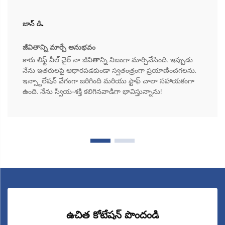
జాన్ డి.
జీవితాన్ని మార్చే అనుభవం
కారు లిఫ్ట్ వీల్ ఛైర్ నా జీవితాన్ని నిజంగా మార్చివేసింది. ఇప్పుడు
నేను ఇతరులపై ఆధారపడకుండా స్వతంత్రంగా ప్రయాణించగలను.
ఇన్స్టాలేషన్ వేగంగా జరిగింది మరియు స్టాఫ్ చాలా సహాయకంగా
ఉంది. నేను స్వీయ-శక్తి కలిగినవాడిగా భావిస్తున్నాను!
ఉచిత కోటేషన్ పొందండి