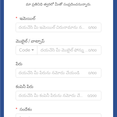
మా ప్రతినిధి త్వరలో మీతో సంప్రదించనున్నారు.
ఇమెయిల్
0/100
మొబైల్ / వాట్సాప్
Code
0/100
పేరు
0/100
కంపెనీ పేరు
0/200
సందేశం