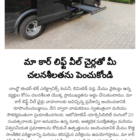
మా కార్ లిఫ్ట్ వీల్ చైర్లతో మీ
చలనశీలతను పెంచుకోండి
చాంగ్జౌ జిండర్-టెక్ ఎలెక్ట్రానిక్స్ కంపెనీ, లిమిటెడ్ వద్ద, మేము వైకల్యం ఉన్న
వ్యక్తుల కోసం చలనశీలత యొక్క ప్రాముఖ్యతను అర్థం చేసుకుంటాము. మా
కార్ లిఫ్ట్ వీల్ ఛైర్లు వాహనాలకు అవిచ్ఛిన్న ప్రవేశాన్ని అందించడానికి
రూపొందించబడ్డాయి, దీని ద్వారా వాడుకరులు స్వతంత్రంగా మరియు
సౌకర్యవంతంగా ప్రయాణించగలరు. ఆటోమోటివ్ యాక్సెసిబిలిటీ రంగంలో 20
సంవత్సరాలకు పైగా అనుభవం ఉన్న మాకు, అత్యధిక సురక్షితత్వం మరియు
విశ్వసనీయత ప్రమాణాలను కోరుకునే ఉత్పత్తులను అందించడానికి మేము కొత్త
సాంకేతిక పరిజ్ఞానాన్ని మరియు కఠినమైన పరీక్షలను ఉపయోగిస్తాము. మా కార్