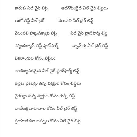
కారుకు వీల్ చైర్ లిఫ్ట్
ఆటోమొబైల్ వీల్ చైర్ లిఫ్ట్‌లు
ఆటో లిఫ్ట్ వీల్ చైర్
వెలుపలి వీల్ చైర్ లిఫ్ట్
వెలుపలి హ్యాండిక్యాప్ లిఫ్ట్
వీల్ చైర్ ప్లాట్‌ఫార్మ్ లిఫ్ట్
హ్యాండిక్యాప్ లిఫ్ట్ ప్లాట్‌ఫార్మ్
వ్యాన్ కు వీల్ చైర్ లిఫ్ట్
వికలాంగుల కోసం లిఫ్ట్‌లు
వాణిజ్యపరమైన వీల్ చైర్ ప్లాట్‌ఫార్మ్ లిఫ్ట్
ఇళ్లకు వైకల్యం ఉన్న వ్యక్తుల కోసం లిఫ్ట్‌లు
వైకల్యం ఉన్న వ్యక్తుల కోసం కుర్చీ లిఫ్ట్
వాణిజ్య వాహనాల కోసం వీల్ ఛైర్ లిఫ్ట్
ప్రయాణీకుల బస్సుల కోసం వీల్ ఛైర్ లిఫ్ట్