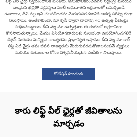
లిఫ్ట్ వీల్ ఛైర్లు స్వయంచాలక పనితీరు, అనుకూలీకరించదగిన సెట్టింగ్లు మరియు
బలమైన భద్రతా వ్యవస్థలు వంటి అధునాతన లక్షణాలతో అమర్చబడి
ఉంటాయి, దీని వల్ల ఇవి చలనశీలతను మెరుగుపరచడానికి ఆదర్శ పరిష్కారంగా
నిలుస్తాయి. అంతేకాకుండా, మా కృషి ద్వారా దాదాపు 40 ఉత్పత్తి పేటెంట్లు
సాధించబడ్డాయి, దీని వల్ల మా ఉత్పత్తులు ఈ రంగంలో అగ్రగామిగా
కొనసాగుతున్నాయి. మేము వినియోగదారులకు సులభంగా ఉపయోగించగలిగే
డిజైన్ మరియు మన్నికైన నాణ్యతను ప్రాధాన్యత ఇస్తాము, దీని వల్ల మా కార్
లిఫ్ట్ వీల్ ఛైర్లు తమ జీవన నాణ్యతను మెరుగుపరచుకోవాలనుకునే వ్యక్తులు
మరియు కుటుంబాల కోసం విశ్వసనీయమైన ఎంపికగా నిలుస్తాయి.
కోటేషన్ పొందండి
కారు లిఫ్ట్ వీల్ ఛైర్లతో జీవితాలను
మార్చడం