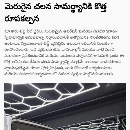
మెరుగైన చలన సామర్థ్యానికి కొత్త
రూపకల్పన
మా కారు లిఫ్ట్ వీల్ చైర్‌లు సులభమైన ఆపరేషన్ మరియు వినియోగదారు-
స్నేహపూర్వక అనుభవాన్ని నిర్ధారించడానికి అత్యాధునిక సాంకేతికతను కలిగి
ఉంటాయి. స్వయంచాలక లిఫ్ట్ వ్యవస్థను ఉపయోగించడానికి సులభంగా
రూపొందించారు, ఇది వ్యక్తులకు తమ వాహనాల్లోకి మరియు వాటి నుండి
సులభంగా ప్రవేశించడానికి మరియు బయటకు వెళ్ళడానికి అనుమతిస్తుంది. ఈ
కొత్త ఆవిష్కరణ కేవలం చలన సామర్థ్యాన్ని మాత్రమే కాకుండా, వాడుకరులకు
స్వయంప్రతిష్టను కూడా ప్రోత్సహిస్తుంది, వారు రోజువారీ కార్యకలాపాలు
మరియు సామాజిక కార్యక్రమాలలో మరింత పూర్తిగా పాల్గొనగలుగుతారు.