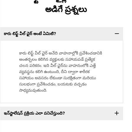
అడిగే ప్రశ్నలు
కారు లిఫ్ట్ వీల్ ఛైర్ అంటే ఏమిటి?
కారు లిఫ్ట్ వీల్ ఛైర్ అనేది వాహనాల్లోకి ప్రవేశించడానికి
అంతర్బలం కలిగిన వ్యక్తులకు సహాయపడే ప్రత్యేక
చలన పరికరం. ఇది వీల్ ఛైర్‌ను వాహనంలోకి ఎత్తే
వ్యవస్థను కలిగి ఉంటుంది, దీని ద్వారా శారీరక
సహాయం అవసరం లేకుండా సురక్షితంగా మరియు
సులభంగా ప్రవేశించడం, బయటకు వచ్చడం
సాధ్యమవుతుంది.
ఇన్‌స్టాలేషన్ ప్రక్రియ ఎలా పనిచేస్తుంది?