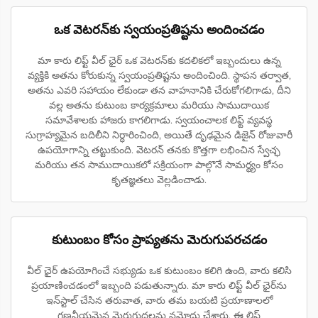
ఒక వెటరన్‌కు స్వయంప్రతిష్టను అందించడం
మా కారు లిఫ్ట్ వీల్ ఛైర్ ఒక వెటరన్‌కు కదలికలో ఇబ్బందులు ఉన్న
వ్యక్తికి అతను కోరుకున్న స్వయంప్రతిష్టను అందించింది. స్థాపన తర్వాత,
అతను ఎవరి సహాయం లేకుండా తన వాహనానికి చేరుకోగలిగాడు, దీని
వల్ల అతను కుటుంబ కార్యక్రమాలు మరియు సాముదాయిక
సమావేశాలకు హాజరు కాగలిగాడు. స్వయంచాలక లిఫ్ట్ వ్యవస్థ
సుగ్రాహ్యమైన బదిలీని నిర్ధారించింది, అయితే దృఢమైన డిజైన్ రోజువారీ
ఉపయోగాన్ని తట్టుకుంది. వెటరన్ తనకు కొత్తగా లభించిన స్వేచ్ఛ
మరియు తన సాముదాయికలో సక్రియంగా పాల్గొనే సామర్థ్యం కోసం
కృతజ్ఞతలు వెల్లడించాడు.
కుటుంబం కోసం ప్రాప్యతను మెరుగుపరచడం
వీల్ ఛైర్ ఉపయోగించే సభ్యుడు ఒక కుటుంబం కలిగి ఉంది, వారు కలిసి
ప్రయాణించడంలో ఇబ్బంది పడుతున్నారు. మా కారు లిఫ్ట్ వీల్ ఛైర్‌ను
ఇన్‌స్టాల్ చేసిన తరువాత, వారు తమ బయటి ప్రయాణాలలో
గణనీయమైన మెరుగుదలను నమోదు చేశారు. ఈ లిఫ్ట్