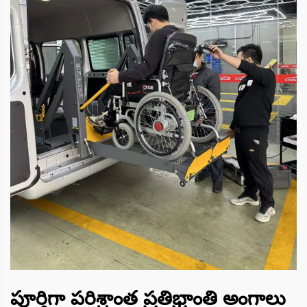
పూర్తిగా పరిశ్రాంత ప్రతిభ్రాంతి అంగాలు