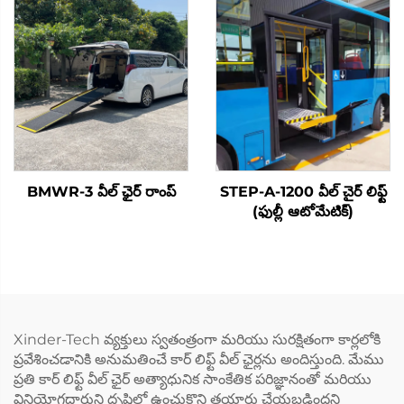
BMWR-3 వీల్ ఛైర్ రాంప్
STEP-A-1200 వీల్ చైర్ లిఫ్ట్
(ఫుల్లీ ఆటోమేటిక్)
Xinder-Tech వ్యక్తులు స్వతంత్రంగా మరియు సురక్షితంగా కార్లలోకి
ప్రవేశించడానికి అనుమతించే కార్ లిఫ్ట్ వీల్ ఛైర్లను అందిస్తుంది. మేము
ప్రతి కార్ లిఫ్ట్ వీల్ ఛైర్ అత్యాధునిక సాంకేతిక పరిజ్ఞానంతో మరియు
వినియోగదారుని దృష్టిలో ఉంచుకొని తయారు చేయబడిందని