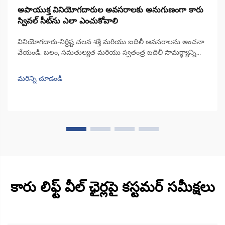
అపాయుక్త వినియోగదారుల అవసరాలకు అనుగుణంగా కారు
స్వివల్ సీట్‌ను ఎలా ఎంచుకోవాలి
వినియోగదారు-నిర్దిష్ట చలన శక్తి మరియు బదిలీ అవసరాలను అంచనా
వేయండి. బలం, సమతుల్యత మరియు స్వతంత్ర బదిలీ సామర్థ్యాన్ని
అంచనా వేయండి. ముందుగా ఒకరి ఎగువ శరీర బలం ఎంతగా ఉందో
మరియు కారులో కదిలేటప్పుడు వారి వెన్నెముక ఎంతగా స్థిరంగా
మరిన్ని చూడండి
ఉంటుందో తనిఖీ చేయండి. ఈ వాస్తవాలు...
కారు లిఫ్ట్ వీల్ ఛైర్లపై కస్టమర్ సమీక్షలు