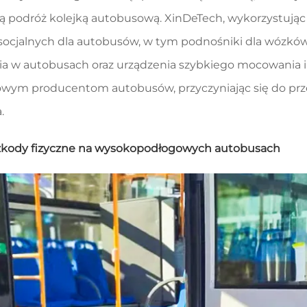
ą podróż kolejką autobusową. XinDeTech, wykorzystują
 socjalnych dla autobusów, w tym podnośniki dla wózkó
ia w autobusach oraz urządzenia szybkiego mocowania i z
owym producentom autobusów, przyczyniając się do pr
.
eszkody fizyczne na wysokopodłogowych autobusach