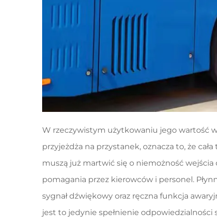
W rzeczywistym użytkowaniu jego wartość w
przyjeżdża na przystanek, oznacza to, że cał
muszą już martwić się o niemożność wejścia 
pomagania przez kierowców i personel. Płyn
sygnał dźwiękowy oraz ręczna funkcja awaryjn
jest to jedynie spełnienie odpowiedzialności