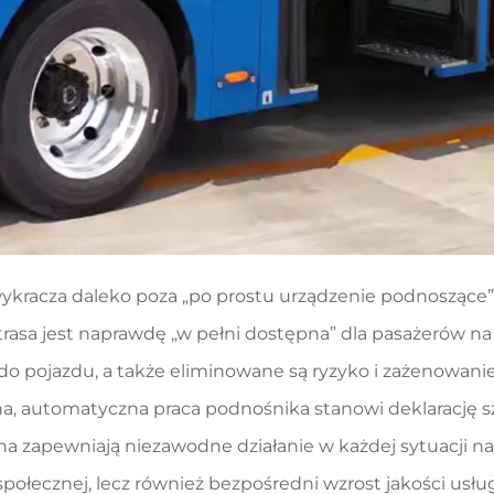
ykracza daleko poza „po prostu urządzenie podnoszące
a trasa jest naprawdę „w pełni dostępna” dla pasażerów n
do pojazdu, a także eliminowane są ryzyko i zażenowani
na, automatyczna praca podnośnika stanowi deklarację 
a zapewniają niezawodne działanie w każdej sytuacji na
 społecznej, lecz również bezpośredni wzrost jakości us