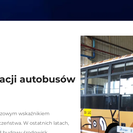
acji autobusów
uczowym wskaźnikiem
czeństwa. W ostatnich latach,
d budowy środowisk