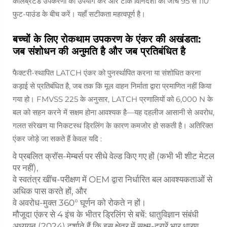
कैलिब्रेटेड उपकरणों का उपयोग करें और टॉर्क विनिर्देशों की जाँच 95 से 110
फुट-पाउंड के बीच करें। यहाँ सटीकता महत्वपूर्ण है।
बच्चों के लिए रोकथाम उपकरण के एंकर की अखंडता:
जब संशोधन की अनुमति है और जब प्रतिबंधित है
फैक्टरी-स्थापित LATCH एंकर को पुनर्स्थापित करना या संशोधित करना
कड़ाई से प्रतिबंधित है, जब तक कि मूल वाहन निर्माता द्वारा प्रमाणित नहीं किया
गया हो। FMVSS 225 के अनुसार, LATCH प्रणालियों को 6,000 N के
बल को सहन करने में सक्षम होना आवश्यक है—यह दहलीज आसानी से अवरोध,
गलत संरेखण या निकटस्थ ड्रिलिंग के कारण कमजोर हो सकती है। अतिरिक्त
एंकर जोड़े जा सकते हैं
केवल यदि
:
वे प्रबलित क्रॉस-मेम्बर्स पर सीधे वेल्ड किए गए हों (कभी भी शीट मेटल
पर नहीं),
वे स्वतंत्र खींच-परीक्षण में OEM द्वारा निर्धारित बल आवश्यकताओं से
अधिक पास करते हों, और
वे अवरोध-मुक्त 360° घूर्णन को रोकते न हों।
मौजूदा एंकर से 4 इंच के भीतर ड्रिलिंग से बचें: धातुविज्ञान संबंधी
अध्ययन (2024) दर्शाते हैं कि इस क्षेत्र में सूक्ष्म-दरारें भार धारण