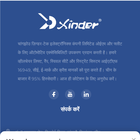
चांगझोउ ज़िन्डर-टेक इलेक्ट्रॉनिक्स कंपनी लिमिटेड ओईएम और फ्लीट
के लिए ऑटोमोटिव एक्सेसिबिलिटी उपकरण प्रदान करती है। हमारे
व्हीलचेयर लिफ्ट, रैंप, स्विवल सीटें और रिस्ट्रेंट सिस्टम आईएटीएफ
16949, सीई, ई-मार्क और क्रैश मानकों को पूरा करते हैं। चीन के
बाजार में 95% हिस्सेदारी। आज ही कोटेशन के लिए अनुरोध करें।
संपर्क करें
नं. 3 हानशान रोड, जिनबेई जिला, चांगझौ, जियांगसु, चीन