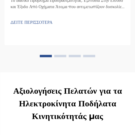
Το Βασικό Πρόβλημα Προσβασιμότητας: Εμπόδια Στην Είσοδο
και Έξοδο Από Οχήματα Άτομα που αντιμετωπίζουν δυσκολίες
στη μετακίνηση συχνά αντιμετωπίζουν πραγματικές προκλήσεις
όταν εισέρχονται ή εξέρχονται από τυπικά αυτοκίνητα. Ο χώρος
ΔΕΙΤΕ ΠΕΡΙΣΣΟΤΕΡΑ
εντός της πλειονότητας των οχημάτων είναι ανεπαρκής, με
αποτέλεσμα οι άνθρωποι να βρίσκονται σε δύσκολη θέση...
Αξιολογήσεις Πελατών για τα
Ηλεκτροκίνητα Ποδήλατα
Κινητικότητάς μας