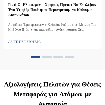
Γιατί Οι Ηλικιωμένοι Χρήστες Πρέπει Να Επιλέξουν
Ένα Υψηλής Ποιότητας Περιστρεφόμενο Κάθισμα
Αυτοκινήτου
Ασφάλεια Περιστρεφόμενης Καθαρίας Καθίσματος: Μείωση Του
Κινδύνου Πτώσης και Διασφάλιση Ανθεκτικότητας Σε
Συγκρούσεις Πώς ο σχεδιασμός της περιστρεφόμενης καθαρίας
καθίσματος ελαχιστοποιεί την πλευρική αστάθεια κατά τις
ΔΕΙΤΕ ΠΕΡΙΣΣΟΤΕΡΑ
μεταφορές Η καρέκλα διαθέτει έναν ειδικό μηχανισμό
περιστροφής που τη γυρίζει 90 μοίρες προς την πλευρά της
πόρτας του αυτοκινήτου, ώστε οι άνθρωποι...
Αξιολογήσεις Πελατών για Θέσεις
Μεταφοράς για Ατόμων με
Αναπηρία